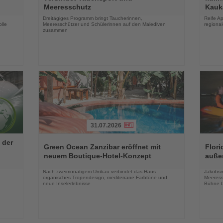
die
die
Meeresschutz
Kauk
Nachrichten
Nachri
Dreitägiges Programm bringt Taucherinnen,
Reife Ap
lle
Meeresschützer und Schülerinnen auf den Malediven
regiona
zusammen
31.07.2026
Lesen
Lesen
 der
Sie
Sie
Green Ocean Zanzibar eröffnet mit
Flori
die
die
neuem Boutique-Hotel-Konzept
auße
Nachrichten
Nachri
Nach zweimonatigem Umbau verbindet das Haus
Jakobsm
organisches Tropendesign, mediterrane Farbtöne und
Meeress
neue Inselerlebnisse
Bühne b