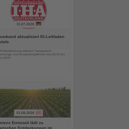
31.07.2026
verband aktualisiert KI-Leitfaden
otels
chten
A-Handreichung erläutert Transparenz-,
chnungs- und Kompetenzpflichten des EU AI Act
st 2026
01.08.2026
iens Erntezeit lädt zu
narischen Entdeckungen im