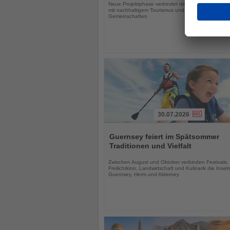
Neue Projektphase verbindet den Schutz bedrohter
mit nachhaltigem Tourismus und der Stärkung lokal
Gemeinschaften
30.07.2026
Lesen
Sie
Guernsey feiert im Spätsommer
die
Traditionen und Vielfalt
Nachrichten
Zwischen August und Oktober verbinden Festivals,
Freilichtkino, Landwirtschaft und Kulinarik die Insel
Guernsey, Herm und Alderney