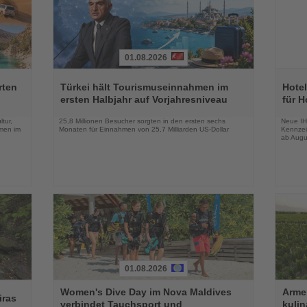
01.08.2026
Lesen
Lesen
Sie
Sie
rten
Türkei hält Tourismuseinnahmen im
Hotel
die
die
ersten Halbjahr auf Vorjahresniveau
für H
Nachrichten
Nachri
tur,
25,8 Millionen Besucher sorgten in den ersten sechs
Neue IH
men im
Monaten für Einnahmen von 25,7 Milliarden US-Dollar
Kennzei
ab Augu
01.08.2026
Lesen
Lesen
Women's Dive Day im Nova Maldives
Armen
Sie
Sie
iras
verbindet Tauchsport und
kuli