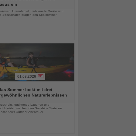
asus ein
chten
rikosen, Granatäpfel, traditionelle Märkte und
le Spezialitäten prägen den Spätsommer
01.08.2026
das Sommer lockt mit drei
rgewöhnlichen Naturerlebnissen
chten
uscheln, leuchtende Lagunen und
childkröten machen den Sunshine State zur
esonderer Outdoor-Abenteuer