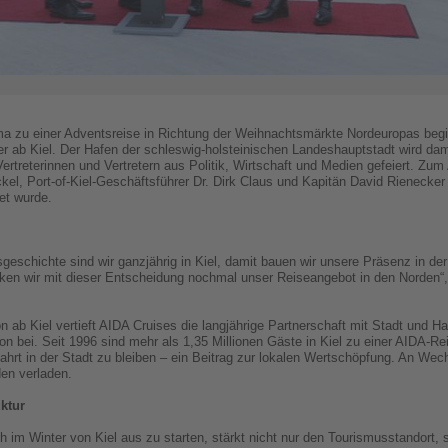
a zu einer Adventsreise in Richtung der Weihnachtsmärkte Nordeuropas begin
r ab Kiel. Der Hafen der schleswig-holsteinischen Landeshauptstadt wird dami
reterinnen und Vertretern aus Politik, Wirtschaft und Medien gefeiert. Zum A
el, Port-of-Kiel-Geschäftsführer Dr. Dirk Claus und Kapitän David Rienecker
et wurde.
eschichte sind wir ganzjährig in Kiel, damit bauen wir unsere Präsenz in der
ken wir mit dieser Entscheidung nochmal unser Reiseangebot in den Norden“,
n ab Kiel vertieft AIDA Cruises die langjährige Partnerschaft mit Stadt und Ha
n bei. Seit 1996 sind mehr als 1,35 Millionen Gäste in Kiel zu einer AIDA-Re
ahrt in der Stadt zu bleiben – ein Beitrag zur lokalen Wertschöpfung. An Wech
en verladen.
ktur
im Winter von Kiel aus zu starten, stärkt nicht nur den Tourismusstandort, so