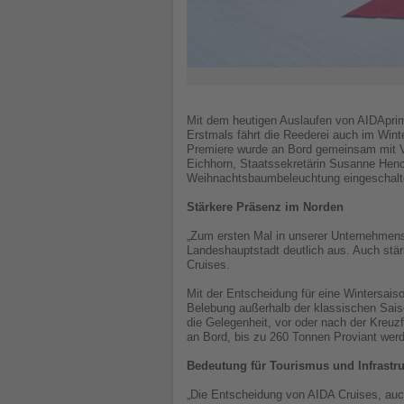
Mit dem heutigen Auslaufen von AIDAprim
Erstmals fährt die Reederei auch im Winte
Premiere wurde an Bord gemeinsam mit Vert
Eichhorn, Staatssekretärin Susanne Henck
Weihnachtsbaumbeleuchtung eingeschalt
Stärkere Präsenz im Norden
„Zum ersten Mal in unserer Unternehmensg
Landeshauptstadt deutlich aus. Auch stär
Cruises.
Mit der Entscheidung für eine Wintersaiso
Belebung außerhalb der klassischen Saiso
die Gelegenheit, vor oder nach der Kreuzf
an Bord, bis zu 260 Tonnen Proviant werd
Bedeutung für Tourismus und Infrastru
„Die Entscheidung von AIDA Cruises, auch 