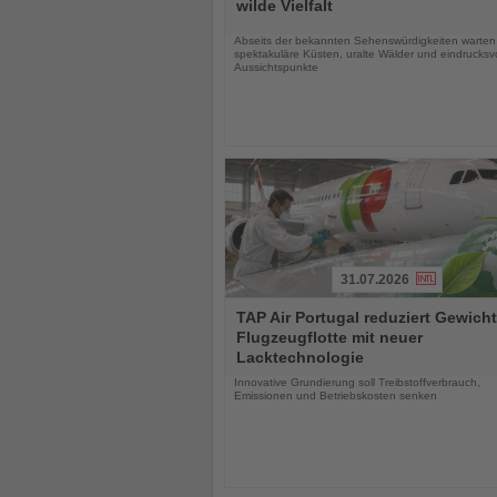
die
wilde Vielfalt
Nachrichten
Abseits der bekannten Sehenswürdigkeiten warten
spektakuläre Küsten, uralte Wälder und eindrucksvo
Aussichtspunkte
31.07.2026
Lesen
TAP Air Portugal reduziert Gewicht
Sie
Flugzeugflotte mit neuer
die
Lacktechnologie
Nachrichten
Innovative Grundierung soll Treibstoffverbrauch,
Emissionen und Betriebskosten senken