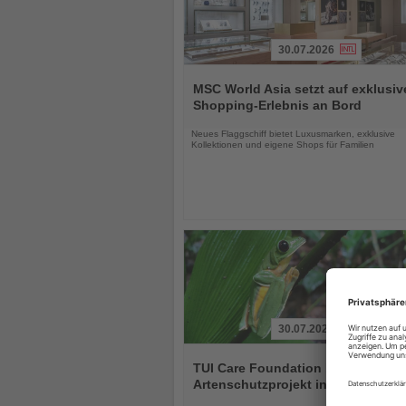
30.07.2026
Lesen
Sie
MSC World Asia setzt auf exklusiv
die
Shopping-Erlebnis an Bord
Nachrichten
Neues Flaggschiff bietet Luxusmarken, exklusive
Kollektionen und eigene Shops für Familien
30.07.2026
Lesen
Sie
TUI Care Foundation baut
die
Artenschutzprojekt in Costa Rica 
Nachrichten