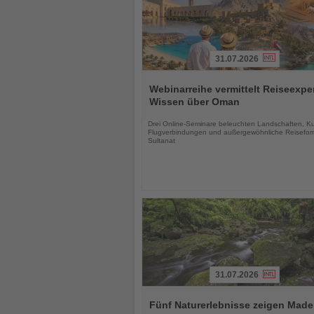
31.07.2026
Lesen
Sie
Webinarreihe vermittelt Reiseexpe
die
Wissen über Oman
Nachrichten
Drei Online-Seminare beleuchten Landschaften, Kul
Flugverbindungen und außergewöhnliche Reisefor
Sultanat
31.07.2026
Lesen
Sie
Fünf Naturerlebnisse zeigen Made