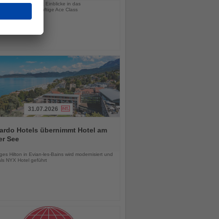
am 26. August gibt Einblicke in das
angebot und die künftige Ace Class
31.07.2026
ardo Hotels übernimmt Hotel am
er See
chten
es Hilton in Evian-les-Bains wird modernisiert und
als NYX Hotel geführt