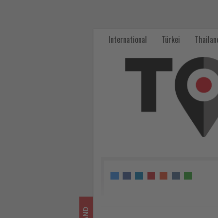
AIDA
Cruises
International
Türkei
Thailan
feiert
Winterpremiere
in
Kiel
-
Wissen,
was
im
Tourismus