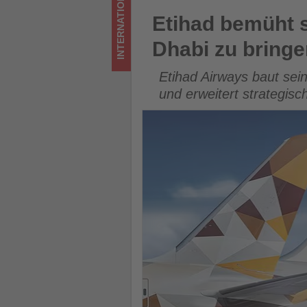
INTERNATIONAL
Wissen,
Etihad bemüht sich, globale 
Etihad bemüht s
was
Dhabi zu bringe
im
Etihad Airways baut sein
Tourismus
und erweitert strategisc
los
ist!