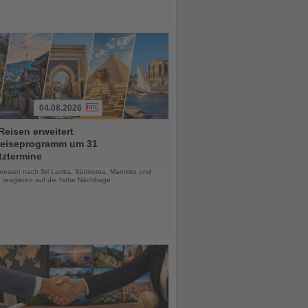
04.08.2026
eisen erweitert
reiseprogramm um 31
tztermine
chten
reisen nach Sri Lanka, Südkorea, Marokko und
 reagieren auf die hohe Nachfrage