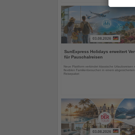
03.08.2026
Lesen
Sie
SunExpress Holidays erweitert Ver
die
für Pauschalreisen
Nachrichten
Neue Plattform verbindet klassische Urlaubsreisen 
flexiblen Familienbesuchen in einem abgesicherten
Reisepaket
03.08.2026