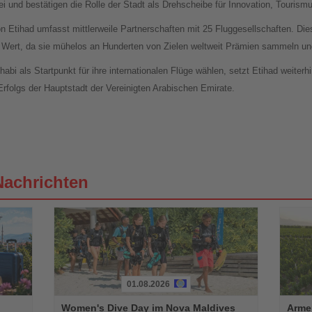
und bestätigen die Rolle der Stadt als Drehscheibe für Innovation, Tourismu
n Etihad umfasst mittlerweile Partnerschaften mit 25 Fluggesellschaften. Di
und Wert, da sie mühelos an Hunderten von Zielen weltweit Prämien sammeln u
bi als Startpunkt für ihre internationalen Flüge wählen, setzt Etihad weiter
folgs der Hauptstadt der Vereinigten Arabischen Emirate.
Nachrichten
01.08.2026
Lesen
Lesen
Women's Dive Day im Nova Maldives
Armen
Sie
Sie