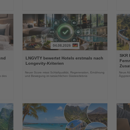
04.08.2026
Lesen
Lesen
SKR R
Sie
Sie
und
LNGVTY bewertet Hotels erstmals nach
Fern
die
die
Longevity-Kriterien
Zusa
Nachrichten
Nachri
Neuer Score misst Schlafqualität, Regeneration, Ernährung
Neue Ab
s des
und Bewegung im tatsächlichen Gästeerlebnis
Ägypten