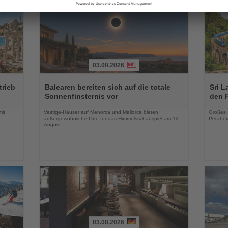
03.08.2026
Lesen
Lesen
Sie
Sie
trieb
Balearen bereiten sich auf die totale
Sri L
die
die
Sonnenfinsternis vor
den 
Nachrichten
Nachri
mit
Vestige-Häuser auf Menorca und Mallorca bieten
Großes 
außergewöhnliche Orte für das Himmelsschauspiel am 12.
Peraher
August
03.08.2026