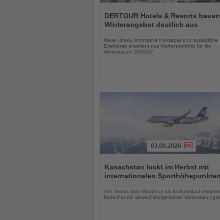
Lesen
Sie
DERTOUR Hotels & Resorts bauen
die
Winterangebot deutlich aus
Nachrichten
Neue Hotels, innovative Konzepte und zusätzliche
Erlebnisse erweitern das Markenportfolio für die
Wintersaison 2026/27
03.08.2026
Lesen
Sie
Kasachstan lockt im Herbst mit
die
internationalen Sporthöhepunkte
Nachrichten
Von Tennis über Marathon bis Eiskunstlauf erwartet
Besucher ein abwechslungsreicher Veranstaltungs