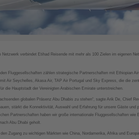
m Netzwerk verbindet Etihad Reisende mit mehr als 100 Zielen im eigenen Ne
en Fluggesellschaften zählen strategische Partnerschaften mit Ethiopian Airl
t Air Seychelles, Akasa Air, TAP Air Portugal und Sky Express, die die zent
 für die Hauptstadt der Vereinigten Arabischen Emirate unterstreichen.
 wachsenden globalen Präsenz Abu Dhabis zu stehen“, sagte Arik De, Chief R
bauen, stärkt die Konnektivität, Auswahl und Erfahrung für unsere Gäste und p
schen Partnerschaften haben wir große internationale Fluggesellschaften wie Et
 nach Abu Dhabi geholt.
r den Zugang zu wichtigen Märkten wie China, Nordamerika, Afrika und Europ