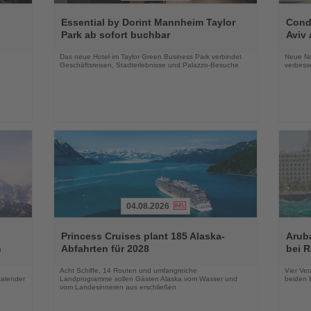
Lesen
Lesen
Sie
Sie
Essential by Dorint Mannheim Taylor
Condo
die
die
Park ab sofort buchbar
Aviv 
Nachrichten
Nachri
Das neue Hotel im Taylor Green Business Park verbindet
Neue No
Geschäftsreisen, Stadterlebnisse und Palazzo-Besuche
verbess
04.08.2026
Lesen
Lesen
Sie
Sie
Princess Cruises plant 185 Alaska-
Arub
die
die
n
Abfahrten für 2028
bei 
Nachrichten
Nachri
Acht Schiffe, 14 Routen und umfangreiche
Vier Ver
kalender
Landprogramme sollen Gästen Alaska vom Wasser und
beiden K
vom Landesinneren aus erschließen