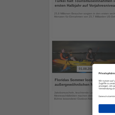
Türkei hält Tourismuseinnahmen 
die
ersten Halbjahr auf Vorjahresnive
Nachrichten
25,8 Millionen Besucher sorgten in den ersten sec
Monaten für Einnahmen von 25,7 Milliarden US-Dol
01.08.2026
Lesen
Sie
Floridas Sommer lockt mit drei
die
außergewöhnlichen Naturerlebnis
Nachrichten
Jakobsmuscheln, leuchtende Lagunen und
Meeresschildkröten machen den Sunshine State zu
Bühne besonderer Outdoor-Abenteuer