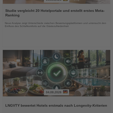
Lesen
Sie
Studie vergleicht 20 Hotelportale und erstellt erstes Meta-
die
Ranking
Nachrichten
Neue Analyse zeigt Unterschiede zwischen Bewertungsplattformen und untersucht den
Einfluss des Schlafkomforts auf die Gästezufriedenheit
04.08.2026
Lesen
Sie
LNGVTY bewertet Hotels erstmals nach Longevity-Kriterien
die
Nachrichten