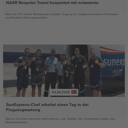
NAAR Bespoke Travel kooperiert mit solamento
die
Nachrichten
Mehr als 470 mobile Reiseberater erhalten Zugang zu maßgeschneiderten Fernreisen
und flexiblen Planungsmodellen
04.08.2026
Lesen
Sie
SunExpress-Chef arbeitet einen Tag in der
die
Flugzeugwartung
Nachrichten
Marcus Schnabel tauschte beim internen „Job Tasting“ den Schreibtisch gegen den
Werkzeugkasten