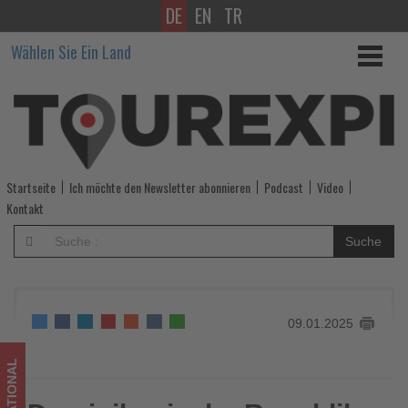
DE
EN
TR
Dominikanische
Wählen Sie Ein Land
Republik:
La
Romana
empfängt
Startseite
Ich möchte den Newsletter abonnieren
Podcast
Video
polnische
Kontakt
Touristen
Suche
nun
per
09.01.2025
Direktflug
-