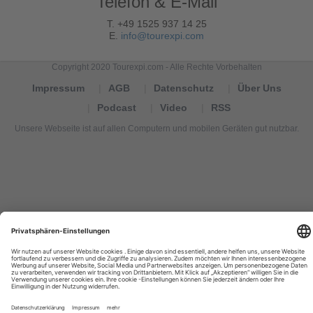
Telefon & E-Mail
T. +49 1525 937 14 25
E.
info@tourexpi.com
Copyright 2020 Tourexpi.com - Alle Rechte Vorbehalten
Impressum
AGB
Datenschutz
Über Uns
Podcast
Video
RSS
Unsere Webseite ist auf allen Computern und mobilen Geräten gut nutzbar.
Tourexpi,
turizm
haberleri,
Reisebüros,
tourism
news,
noticias
de
turismo,
Tourismus
Nachrichten,
новости
туризма,