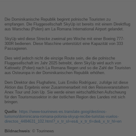
Die Dominikanische Republik beginnt polnische Touristen zu
empfangen.
D
ie Fluggesellschaft SkyUp ist bereits mit einem Direktflug
aus Warschau (Polen) am La Romana International Airport gelandet.
SkyUp wird diese Strecke zweimal pro Woche mit einer Boeing 777-
300R bedienen
. Diese Maschine unterstützt
eine Kapazität von 333
Passagieren.
Dies wird jedoch nicht die einzige Route sein, die die polnische
Fluggesellschaft im Jahr 2025 betreibt, denn SkyUp wird auch von
Kattowitz (Polen) nach La Romana fliegen und so die
Zahl
der
Touristen
aus Osteuropa in der Dominikanischen Republik
erhöhen
.
Dem
Direktor des Flughafens, Luis Emilio Rodríguez,
zufolge ist diese
Aktion das Ergebnis einer Zusammenarbeit mit den Reiseveranstaltern
Anex Tour und Join Up
. Sie werde
einen wirtschaftlichen Aufschwung
für den Tourismussektor in der östlichen Region des Landes
mit sich
bringen
.
Quelle
:
https://www-tourinews-es.translate.goog/destinos-
turismo/dominicana-romana-polonia-skyup-recibe-turistas-vuelos-
directos_4484631_102.html?_x_tr_sl=es&_x_tr_tl=de&_x_tr_hl=en
Bildnachweis
: © Tourinews