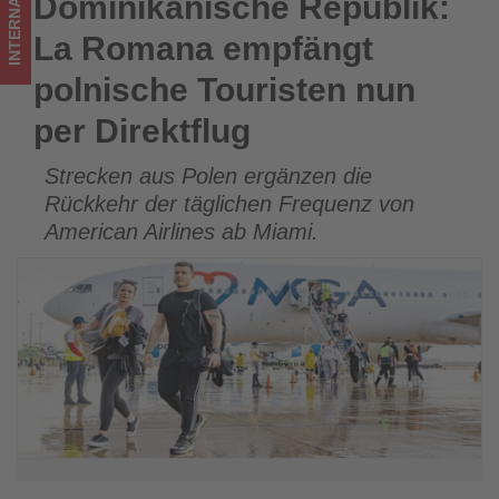
INTERNATIONAL
Dominikanische Republik:
Dominikanische Republik: La Romana empfängt polnische
Wissen,
Touristen nun per Direktflug
La Romana empfängt
was
polnische Touristen nun
im
per Direktflug
Tourismus
Strecken aus Polen ergänzen die
los
Rückkehr der täglichen Frequenz von
ist!
American Airlines ab Miami.