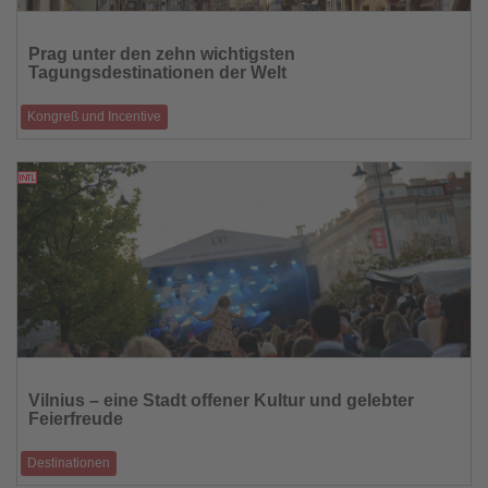
Lesen
Sie
Prag unter den zehn wichtigsten
die
Tagungsdestinationen der Welt
Nachrichten
Kongreß und Incentive
Meetings Prague veröffentlicht Statistiken für 2025 und vereinheitlicht
Tourismusmarke
21.05.2026
Lesen
Sie
Vilnius – eine Stadt offener Kultur und gelebter
die
Feierfreude
Nachrichten
Destinationen