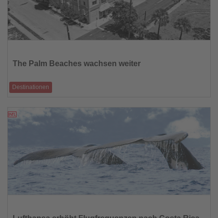
Lesen
Sie
die
The Palm Beaches wachsen weiter
Nachrichten
Destinationen
Neue Hotels, kreative Viertel und Meeresschutz prägen Floridas
Südostküste
21.05.2026
Lesen
Sie
die