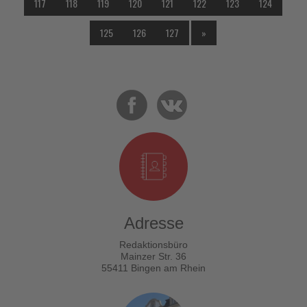
117
118
119
120
121
122
123
124
125
126
127
»
Adresse
Redaktionsbüro
Mainzer Str. 36
55411 Bingen am Rhein