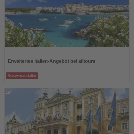
Lesen
Sie
die
Erweitertes Italien-Angebot bei alltours
Nachrichten
Reiseveranstalter
Italien verzeichnet bei alltours seit Jahren stetig steigende Gästezahlen.
Vor allem Süd
21.05.2026