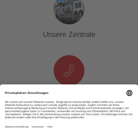
Unsere Zentrale
Telefon & E-Mail
T. +49 1525 937 14 25
E.
info@tourexpi.com
Copyright 2020 Tourexpi.com - Alle Rechte Vorbehalten
Impressum
AGB
Datenschutz
Über Uns