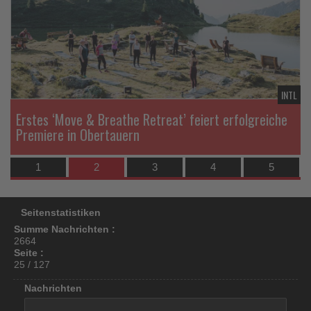
die
di
los
Nachrichten
Na
ist!
TL
INTL
Erstes ‘Move & Breathe Retreat’ feiert erfolgreiche
Premiere in Obertauern
1
2
3
4
5
Seitenstatistiken
Summe Nachrichten :
2664
Seite :
25 / 127
Nachrichten