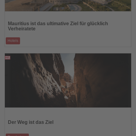
Lesen
Sie
Mauritius ist das ultimative Ziel für glücklich
die
Verheiratete
Nachrichten
Hotels
Frischvermählte, die von weißen Stränden und blauem Meer träumen,
liegen mit Mauritius
22.05.2026
Lesen
Sie
die
Der Weg ist das Ziel
Nachrichten