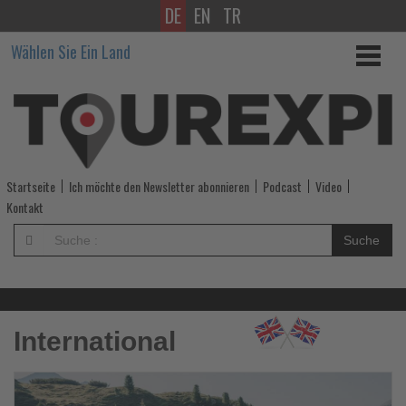
DE
EN
TR
Wissen,
Wählen Sie Ein Land
was
im
Tourismus
los
Startseite
Ich möchte den Newsletter abonnieren
Podcast
Video
ist!
Kontakt
-
Suche
Wissen,
was
International
im
Tourismus
Lesen
Le
Sie
Si