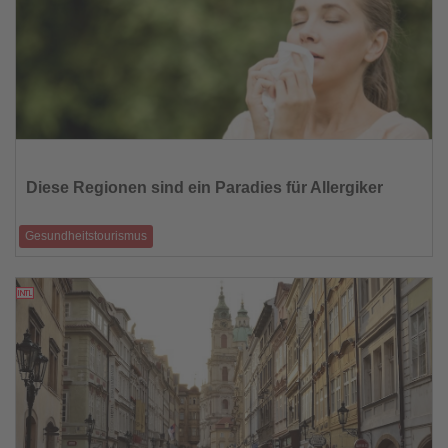
Lesen
Sie
die
Diese Regionen sind ein Paradies für Allergiker
Nachrichten
Gesundheitstourismus
Gräserpollen gehören zu den häufigsten Auslösern allergischer
Reaktionen überhaupt, u
21.05.2026