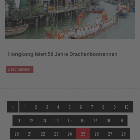
Lesen
Sie
die
Hongkong feiert 50 Jahre Drachenbootrennen
Nachrichten
Destinationen
Sport, Kultur und Festivalstimmung am Wasser
«
1
2
3
4
5
6
7
8
9
10
11
12
13
14
15
16
17
18
19
20
21
22
23
24
25
26
27
28