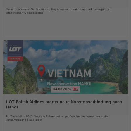
Nachrichten
Neuer Score misst Schlafqualität, Regeneration, Ernährung und Bewegung im
tatsächlichen Gästeerlebnis
04.08.2026
Lesen
Sie
LOT Polish Airlines startet neue Nonstopverbindung nach
die
Hanoi
Nachrichten
Ab Ende März 2027 fliegt die Airline dreimal pro Woche von Warschau in die
vietnamesische Hauptstadt