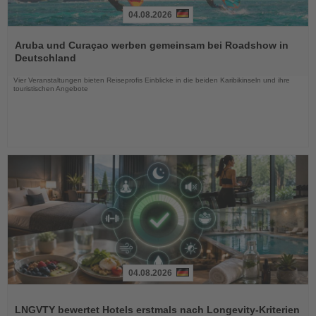
04.08.2026
Lesen
Sie
Aruba und Curaçao werben gemeinsam bei Roadshow in
die
Deutschland
Nachrichten
Vier Veranstaltungen bieten Reiseprofis Einblicke in die beiden Karibikinseln und ihre
touristischen Angebote
04.08.2026
Lesen
Sie
LNGVTY bewertet Hotels erstmals nach Longevity-Kriterien
die