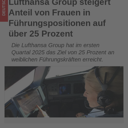
DEUTSCHLAND
Lufthansa Group steigert
Lufthansa Group steigert Anteil von Frauen in
Prozent
Führungspositionen auf über 25 Prozent
Anteil von Frauen in
-
Führungspositionen auf
Wissen,
über 25 Prozent
was
Die Lufthansa Group hat im ersten
im
Quartal 2025 das Ziel von 25 Prozent an
Tourismus
weiblichen Führungskräften erreicht.
los
ist!