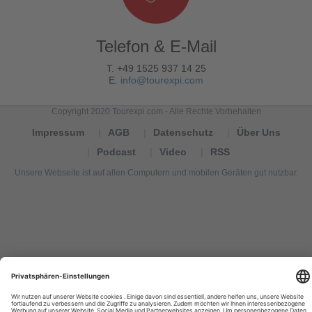
Telefon & E-Mail
T. +49 1525 937 14 25
E.
info@tourexpi.com
Copyright 2020 Tourexpi.com - Alle Rechte Vorbehalten
Impressum
AGB
Datenschutz
Über Uns
Podcast
Video
RSS
Unsere Webseite ist auf allen Computern und mobilen Geräten gut nutzbar.
Tourexpi,
turizm
haberleri,
Reisebüros,
tourism
news,
noticias
de
turismo,
Tourismus