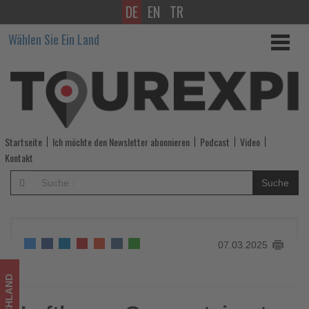
DE
EN
TR
Lufthansa
Wählen Sie Ein Land
Group
steigert
Anteil
von
Startseite
Ich möchte den Newsletter abonnieren
Podcast
Video
Frauen
Kontakt
in
Suche
Führungspositionen
auf
07.03.2025
über
25