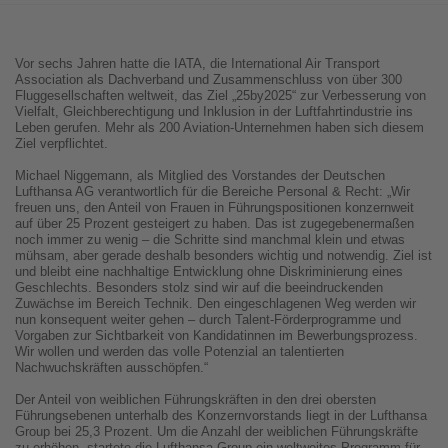
Vor sechs Jahren hatte die IATA, die International Air Transport
Association als Dachverband und Zusammenschluss von über 300
Fluggesellschaften weltweit, das Ziel „25by2025“ zur Verbesserung von
Vielfalt, Gleichberechtigung und Inklusion in der Luftfahrtindustrie ins
Leben gerufen. Mehr als 200 Aviation-Unternehmen haben sich diesem
Ziel verpflichtet.
Michael Niggemann, als Mitglied des Vorstandes der Deutschen
Lufthansa AG verantwortlich für die Bereiche Personal & Recht: „Wir
freuen uns, den Anteil von Frauen in Führungspositionen konzernweit
auf über 25 Prozent gesteigert zu haben. Das ist zugegebenermaßen
noch immer zu wenig – die Schritte sind manchmal klein und etwas
mühsam, aber gerade deshalb besonders wichtig und notwendig. Ziel ist
und bleibt eine nachhaltige Entwicklung ohne Diskriminierung eines
Geschlechts. Besonders stolz sind wir auf die beeindruckenden
Zuwächse im Bereich Technik. Den eingeschlagenen Weg werden wir
nun konsequent weiter gehen – durch Talent-Förderprogramme und
Vorgaben zur Sichtbarkeit von Kandidatinnen im Bewerbungsprozess.
Wir wollen und werden das volle Potenzial an talentierten
Nachwuchskräften ausschöpfen.“
Der Anteil von weiblichen Führungskräften in den drei obersten
Führungsebenen unterhalb des Konzernvorstands liegt in der Lufthansa
Group bei 25,3 Prozent. Um die Anzahl der weiblichen Führungskräfte
zu erhöhen, startete die Lufthansa Group ein weltweites Programm für