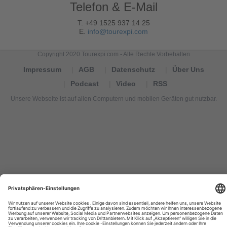
Telefon & E-Mail
T. +49 1525 937 14 25
E.
info@tourexpi.com
Copyright 2020 Tourexpi.com - Alle Rechte Vorbehalten
Impressum
AGB
Datenschutz
Über Uns
Podcast
Video
RSS
Unsere Webseite ist auf allen Computern und mobilen Geräten gut nutzbar.
Tourexpi,
turizm
haberleri,
Reisebüros,
tourism
news,
noticias
de
turismo,
Tourismus
Nachrichten,
новости