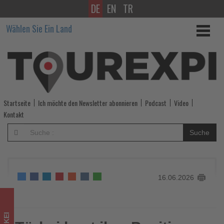
DE
EN
TR
Türkei
Wählen Sie Ein Land
baut
ihre
Position
im
Startseite
Ich möchte den Newsletter abonnieren
Podcast
Video
Gesundheitstourismus
Kontakt
weiter
Suche
aus
-
16.06.2026
Wissen,
was