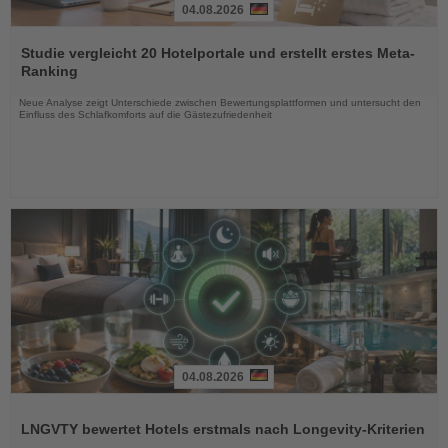
04.08.2026
Lesen
Sie
Studie vergleicht 20 Hotelportale und erstellt erstes Meta-
die
Ranking
Nachrichten
Neue Analyse zeigt Unterschiede zwischen Bewertungsplattformen und untersucht den
Einfluss des Schlafkomforts auf die Gästezufriedenheit
04.08.2026
Lesen
Sie
LNGVTY bewertet Hotels erstmals nach Longevity-Kriterien
die