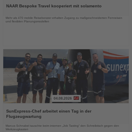
Sie
NAAR Bespoke Travel kooperiert mit solamento
die
Nachrichten
Mehr als 470 mobile Reiseberater erhalten Zugang zu maßgeschneiderten Fernreisen
und flexiblen Planungsmodellen
04.08.2026
Lesen
Sie
SunExpress-Chef arbeitet einen Tag in der
die
Flugzeugwartung
Nachrichten
Marcus Schnabel tauschte beim internen „Job Tasting“ den Schreibtisch gegen den
Werkzeugkasten