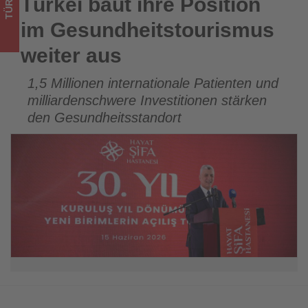
TÜRKEI
Türkei baut ihre Position
Türkei baut ihre Position im Gesundheitstourismus weiter
im
aus
im Gesundheitstourismus
Tourismus
weiter aus
los
1,5 Millionen internationale Patienten und
ist!
milliardenschwere Investitionen stärken
den Gesundheitsstandort