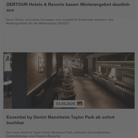
Sie
DERTOUR Hotels & Resorts bauen Winterangebot deutlich
die
aus
Nachrichten
Neue Hotels, innovative Konzepte und zusätzliche Erlebnisse erweitern das
Markenportfolio für die Wintersaison 2026/27
03.08.2026
Lesen
Sie
Essential by Dorint Mannheim Taylor Park ab sofort
die
buchbar
Nachrichten
Das neue Hotel im Taylor Green Business Park verbindet Geschäftsreisen,
Stadterlebnisse und Palazzo-Besuche