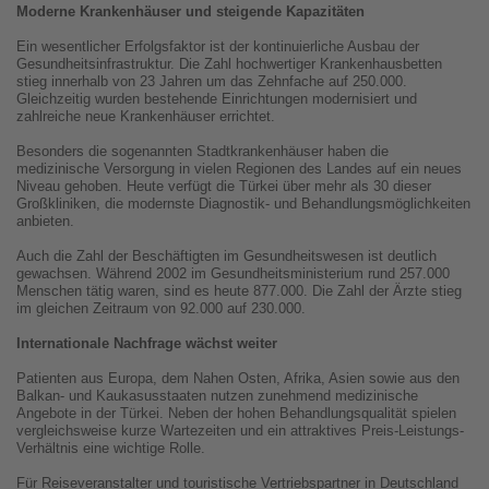
Moderne Krankenhäuser und steigende Kapazitäten
Ein wesentlicher Erfolgsfaktor ist der kontinuierliche Ausbau der
Gesundheitsinfrastruktur. Die Zahl hochwertiger Krankenhausbetten
stieg innerhalb von 23 Jahren um das Zehnfache auf 250.000.
Gleichzeitig wurden bestehende Einrichtungen modernisiert und
zahlreiche neue Krankenhäuser errichtet.
Besonders die sogenannten Stadtkrankenhäuser haben die
medizinische Versorgung in vielen Regionen des Landes auf ein neues
Niveau gehoben. Heute verfügt die Türkei über mehr als 30 dieser
Großkliniken, die modernste Diagnostik- und Behandlungsmöglichkeiten
anbieten.
Auch die Zahl der Beschäftigten im Gesundheitswesen ist deutlich
gewachsen. Während 2002 im Gesundheitsministerium rund 257.000
Menschen tätig waren, sind es heute 877.000. Die Zahl der Ärzte stieg
im gleichen Zeitraum von 92.000 auf 230.000.
Internationale Nachfrage wächst weiter
Patienten aus Europa, dem Nahen Osten, Afrika, Asien sowie aus den
Balkan- und Kaukasusstaaten nutzen zunehmend medizinische
Angebote in der Türkei. Neben der hohen Behandlungsqualität spielen
vergleichsweise kurze Wartezeiten und ein attraktives Preis-Leistungs-
Verhältnis eine wichtige Rolle.
Für Reiseveranstalter und touristische Vertriebspartner in Deutschland