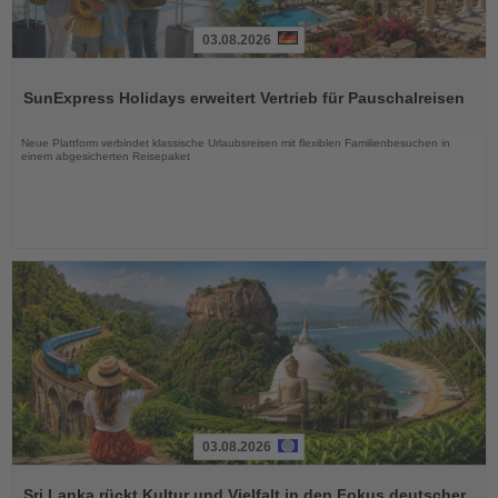
03.08.2026
Lesen
Sie
SunExpress Holidays erweitert Vertrieb für Pauschalreisen
die
Nachrichten
Neue Plattform verbindet klassische Urlaubsreisen mit flexiblen Familienbesuchen in
einem abgesicherten Reisepaket
03.08.2026
Lesen
Sie
Sri Lanka rückt Kultur und Vielfalt in den Fokus deutscher