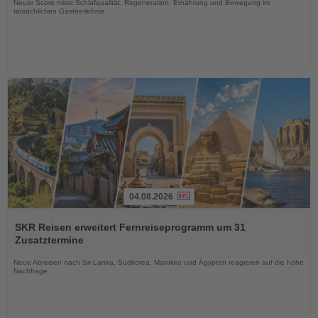
Neuer Score misst Schlafqualität, Regeneration, Ernährung und Bewegung im
tatsächlichen Gästeerlebnis
04.08.2026
Lesen
Sie
SKR Reisen erweitert Fernreiseprogramm um 31
die
Zusatztermine
Nachrichten
Neue Abreisen nach Sri Lanka, Südkorea, Marokko und Ägypten reagieren auf die hohe
Nachfrage