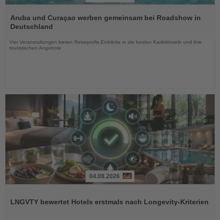
Lesen
Sie
Aruba und Curaçao werben gemeinsam bei Roadshow in
die
Deutschland
Nachrichten
Vier Veranstaltungen bieten Reiseprofis Einblicke in die beiden Karibikinseln und ihre
touristischen Angebote
04.08.2026
Lesen
Sie
LNGVTY bewertet Hotels erstmals nach Longevity-Kriterien
die
Nachrichten