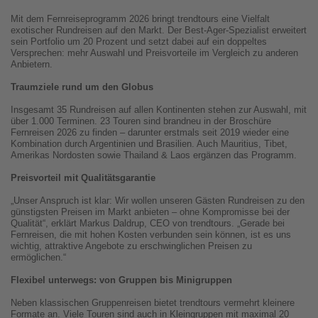
Mit dem Fernreiseprogramm 2026 bringt trendtours eine Vielfalt
exotischer Rundreisen auf den Markt. Der Best-Ager-Spezialist erweitert
sein Portfolio um 20 Prozent und setzt dabei auf ein doppeltes
Versprechen: mehr Auswahl und Preisvorteile im Vergleich zu anderen
Anbietern.
Traumziele rund um den Globus
Insgesamt 35 Rundreisen auf allen Kontinenten stehen zur Auswahl, mit
über 1.000 Terminen. 23 Touren sind brandneu in der Broschüre
Fernreisen 2026 zu finden – darunter erstmals seit 2019 wieder eine
Kombination durch Argentinien und Brasilien. Auch Mauritius, Tibet,
Amerikas Nordosten sowie Thailand & Laos ergänzen das Programm.
Preisvorteil mit Qualitätsgarantie
„Unser Anspruch ist klar: Wir wollen unseren Gästen Rundreisen zu den
günstigsten Preisen im Markt anbieten – ohne Kompromisse bei der
Qualität“, erklärt Markus Daldrup, CEO von trendtours. „Gerade bei
Fernreisen, die mit hohen Kosten verbunden sein können, ist es uns
wichtig, attraktive Angebote zu erschwinglichen Preisen zu
ermöglichen.“
Flexibel unterwegs: von Gruppen bis Minigruppen
Neben klassischen Gruppenreisen bietet trendtours vermehrt kleinere
Formate an. Viele Touren sind auch in Kleingruppen mit maximal 20