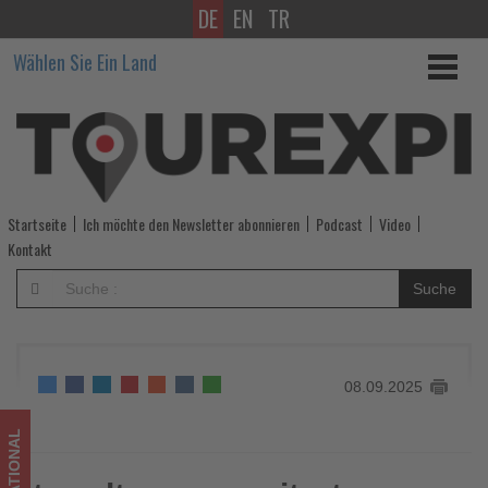
DE
EN
TR
trendtours
Wählen Sie Ein Land
erweitert
Fernreiseprogramm
2026
um
Startseite
Ich möchte den Newsletter abonnieren
Podcast
Video
20
Kontakt
Prozent
Suche
-
Wissen,
08.09.2025
was
im