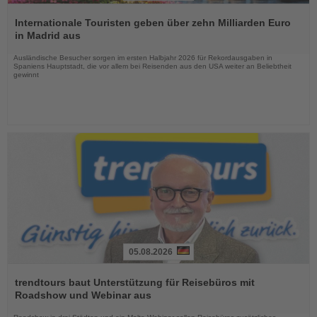
Lesen
Sie
Internationale Touristen geben über zehn Milliarden Euro
die
in Madrid aus
Nachrichten
Ausländische Besucher sorgen im ersten Halbjahr 2026 für Rekordausgaben in
Spaniens Hauptstadt, die vor allem bei Reisenden aus den USA weiter an Beliebtheit
gewinnt
05.08.2026
Lesen
Sie
trendtours baut Unterstützung für Reisebüros mit
die
Roadshow und Webinar aus
Nachrichten