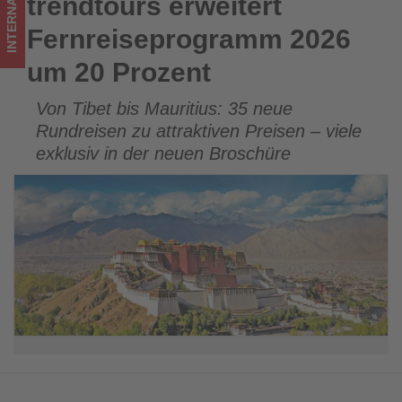
INTERNATIONAL
trendtours erweitert
trendtours erweitert Fernreiseprogramm 2026 um 20
Tourismus
Prozent
Fernreiseprogramm 2026
los
um 20 Prozent
ist!
Von Tibet bis Mauritius: 35 neue
Rundreisen zu attraktiven Preisen – viele
exklusiv in der neuen Broschüre