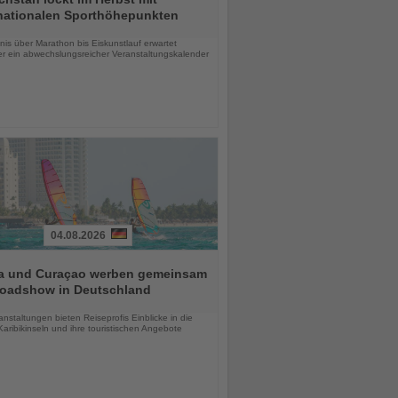
rnationalen Sporthöhepunkten
chten
is über Marathon bis Eiskunstlauf erwartet
r ein abwechslungsreicher Veranstaltungskalender
04.08.2026
a und Curaçao werben gemeinsam
Roadshow in Deutschland
chten
anstaltungen bieten Reiseprofis Einblicke in die
aribikinseln und ihre touristischen Angebote