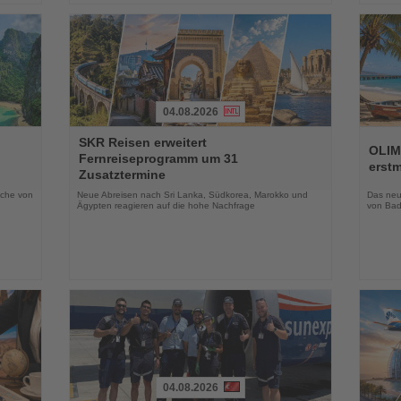
04.08.2026
Lesen
Lesen
SKR Reisen erweitert
Sie
Sie
OLIM
Fernreiseprogramm um 31
die
die
erst
Zusatztermine
Nachrichten
Nachri
oche von
Neue Abreisen nach Sri Lanka, Südkorea, Marokko und
Das neue
Ägypten reagieren auf die hohe Nachfrage
von Bad
04.08.2026