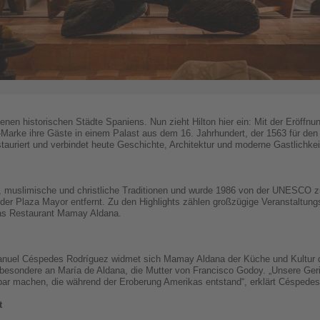
tenen historischen Städte Spaniens. Nun zieht Hilton hier ein: Mit der Eröff
le-Marke ihre Gäste in einem Palast aus dem 16. Jahrhundert, der 1563 für de
uriert und verbindet heute Geschichte, Architektur und moderne Gastlichkei
e, muslimische und christliche Traditionen und wurde 1986 von der UNESCO z
 der Plaza Mayor entfernt. Zu den Highlights zählen großzügige Veranstaltung
 das Restaurant Mamay Aldana.
anuel Céspedes Rodríguez widmet sich Mamay Aldana der Küche und Kultur d
esondere an María de Aldana, die Mutter von Francisco Godoy. „Unsere Geri
tbar machen, die während der Eroberung Amerikas entstand“, erklärt Céspedes
t