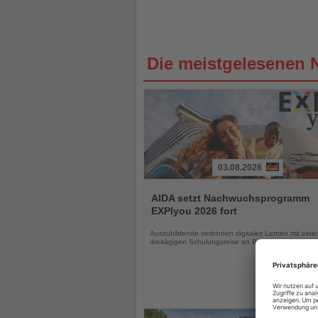
Die meistgelesenen 
03.08.2026
Lesen
Sie
AIDA setzt Nachwuchsprogramm
die
EXPIyou 2026 fort
Nachrichten
Auszubildende verbinden digitales Lernen mit einer
dreitägigen Schulungsreise an Bord von AIDAluna