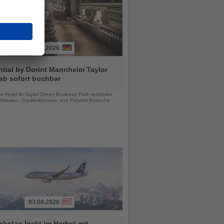
03.08.2026
tial by Dorint Mannheim Taylor
ab sofort buchbar
chten
e Hotel im Taylor Green Business Park verbindet
tsreisen, Stadterlebnisse und Palazzo-Besuche
03.08.2026
hstan lockt im Herbst mit