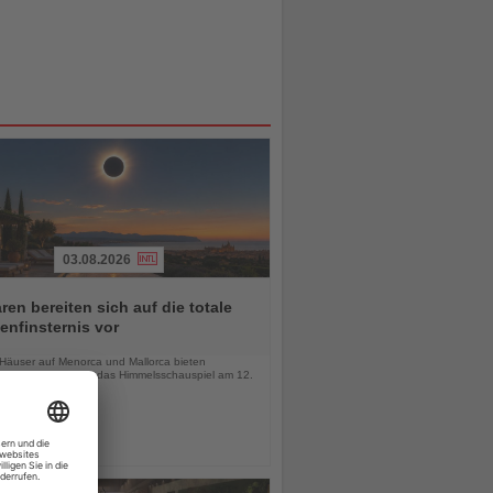
03.08.2026
ren bereiten sich auf die totale
nfinsternis vor
chten
-Häuser auf Menorca und Mallorca bieten
wöhnliche Orte für das Himmelsschauspiel am 12.