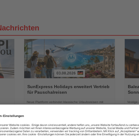
Nachrichten
03.08.2026
Lesen
Lesen
Sie
Sie
SunExpress Holidays erweitert Vertrieb
Balea
die
die
für Pauschalreisen
Sonne
Nachrichten
Nachri
Neue Plattform verbindet klassische Urlaubsreisen mit
Vestige
flexiblen Familienbesuchen in einem abgesicherten
außerge
Reisepaket
August