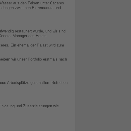
t Wasser aus den Felsen unter Cáceres
bindungen zwischen Extremadura und
wendig restauriert wurde, und wir sind
 General Manager des Hotels.
ceres. Ein ehemaliger Palast wird zum
tern wir unser Portfolio erstmals nach
eue Arbeitsplätze geschaffen. Betrieben
-Einlösung und Zusatzleistungen wie