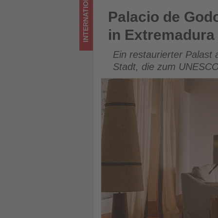
INTERNATIONAL
Wissen,
Palacio de Godoy Cáceres: Hi
Palacio de Godo
was
in Extremadura
im
Ein restaurierter Palast 
Tourismus
Stadt, die zum UNESCO-
los
ist!