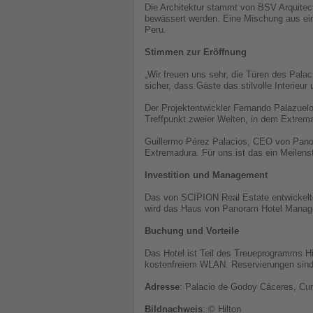
Die Architektur stammt von BSV Arquitec
bewässert werden. Eine Mischung aus ei
Peru.
Stimmen zur Eröffnung
„Wir freuen uns sehr, die Türen des Pala
sicher, dass Gäste das stilvolle Interie
Der Projektentwickler Fernando Palazuelo
Treffpunkt zweier Welten, in dem Extr
Guillermo Pérez Palacios, CEO von Panor
Extremadura. Für uns ist das ein Meilens
Investition und Management
Das von SCIPION Real Estate entwickelte 
wird das Haus von Panoram Hotel Manage
Buchung und Vorteile
Das Hotel ist Teil des Treueprogramms Hil
kostenfreiem WLAN. Reservierungen sin
Adresse
: Palacio de Godoy Cáceres, Curi
Bildnachweis
: © Hilton