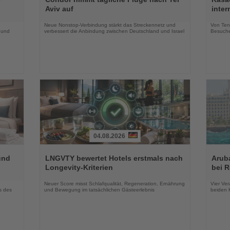
die
die
Aviv auf
inte
Nachrichten
Nachri
Neue Nonstop-Verbindung stärkt das Streckennetz und
Von Tenn
 und
verbessert die Anbindung zwischen Deutschland und Israel
Besuche
04.08.2026
Lesen
Lesen
Sie
Sie
und
LNGVTY bewertet Hotels erstmals nach
Arub
die
die
Longevity-Kriterien
bei 
Nachrichten
Nachri
Neuer Score misst Schlafqualität, Regeneration, Ernährung
Vier Ver
s des
und Bewegung im tatsächlichen Gästeerlebnis
beiden K