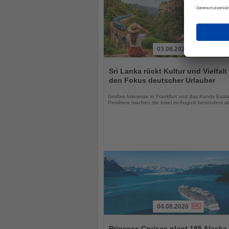
03.08.2026
Lesen
Sie
Sri Lanka rückt Kultur und Vielfalt 
die
den Fokus deutscher Urlauber
Nachrichten
Großes Interesse in Frankfurt und das Kandy Esal
Perahera machen die Insel im August besonders att
04.08.2026
Lesen
Sie
Princess Cruises plant 185 Alaska