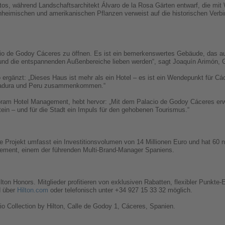
tos, während Landschaftsarchitekt Álvaro de la Rosa Gärten entwarf, die mi
nheimischen und amerikanischen Pflanzen verweist auf die historischen Ver
cio de Godoy Cáceres zu öffnen. Es ist ein bemerkenswertes Gebäude, das auf
ur und die entspannenden Außenbereiche lieben werden“, sagt Joaquín Arimón,
 ergänzt: „Dieses Haus ist mehr als ein Hotel – es ist ein Wendepunkt für Cá
emadura und Peru zusammenkommen.“
am Hotel Management, hebt hervor: „Mit dem Palacio de Godoy Cáceres erwei
tein – und für die Stadt ein Impuls für den gehobenen Tourismus.“
Projekt umfasst ein Investitionsvolumen von 14 Millionen Euro und hat 60 n
ment, einem der führenden Multi-Brand-Manager Spaniens.
ton Honors. Mitglieder profitieren von exklusiven Rabatten, flexibler Punkte
d über
Hilton.com
oder telefonisch unter +34 927 15 33 32 möglich.
o Collection by Hilton, Calle de Godoy 1, Cáceres, Spanien.