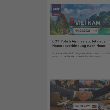
04.08.2026
Lesen
Sie
LOT Polish Airlines startet neue
die
Nonstopverbindung nach Hanoi
Nachrichten
Ab Ende März 2027 fliegt die Airline dreimal pro W
Warschau in die vietnamesische Hauptstadt
04.08.2026