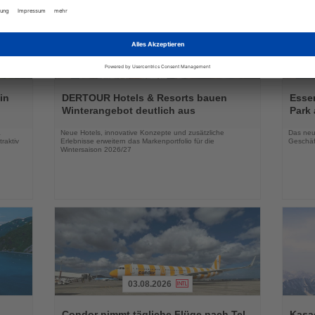
03.08.2026
Lesen
Lesen
Sie
Sie
in
DERTOUR Hotels & Resorts bauen
Essen
die
die
Winterangebot deutlich aus
Park 
Nachrichten
Nachri
a
Neue Hotels, innovative Konzepte und zusätzliche
Das neu
raktiv
Erlebnisse erweitern das Markenportfolio für die
Geschäf
Wintersaison 2026/27
03.08.2026
Lesen
Lesen
Sie
Sie
-
Condor nimmt tägliche Flüge nach Tel
Kasac