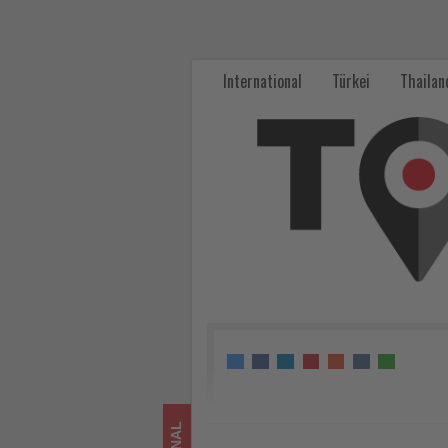
Palacio
de
International
Türkei
Thailan
Godoy
Cáceres:
Hilton
eröffnet
historisches
Juwel
in
Extremadura
-