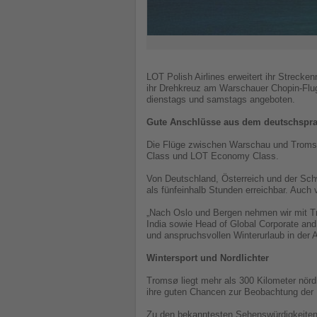
LOT Polish Airlines erweitert ihr Streck
ihr Drehkreuz am Warschauer Chopin-Flug
dienstags und samstags angeboten.
Gute Anschlüsse aus dem deutschspr
Die Flüge zwischen Warschau und Troms
Class und LOT Economy Class.
Von Deutschland, Österreich und der Sch
als fünfeinhalb Stunden erreichbar. Auc
„Nach Oslo und Bergen nehmen wir mit Tro
India sowie Head of Global Corporate and
und anspruchsvollen Winterurlaub in der A
Wintersport und Nordlichter
Tromsø liegt mehr als 300 Kilometer nördl
ihre guten Chancen zur Beobachtung der N
Zu den bekanntesten Sehenswürdigkeiten 