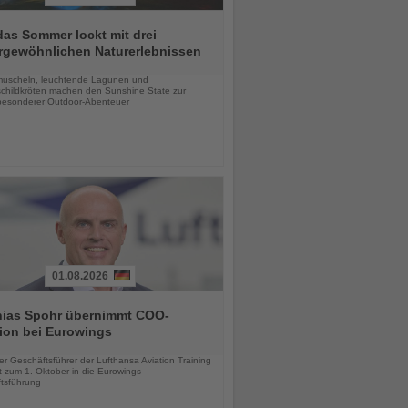
das Sommer lockt mit drei
rgewöhnlichen Naturerlebnissen
chten
uscheln, leuchtende Lagunen und
childkröten machen den Sunshine State zur
esonderer Outdoor-Abenteuer
01.08.2026
hias Spohr übernimmt COO-
ion bei Eurowings
chten
er Geschäftsführer der Lufthansa Aviation Training
 zum 1. Oktober in die Eurowings-
tsführung