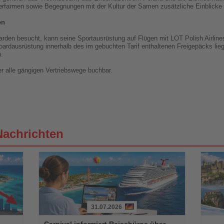
ierfarmen sowie Begegnungen mit der Kultur der Samen zusätzliche Einblicke
en
den besucht, kann seine Sportausrüstung auf Flügen mit LOT Polish Airline
ardausrüstung innerhalb des im gebuchten Tarif enthaltenen Freigepäcks lie
.
r alle gängigen Vertriebswege buchbar.
Nachrichten
31.07.2026
Lesen
Lesen
Carnival informiert Reisebüros über