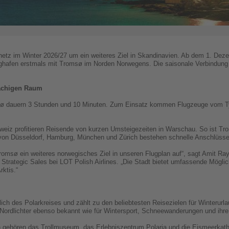
ennetz im Winter 2026/27 um ein weiteres Ziel in Skandinavien. Ab dem 1. Dez
hafen erstmals mit Tromsø im Norden Norwegens. Die saisonale Verbindung w
achigen Raum
ø dauern 3 Stunden und 10 Minuten. Zum Einsatz kommen Flugzeuge vom 
weiz profitieren Reisende von kurzen Umsteigezeiten in Warschau. So ist Tr
h von Düsseldorf, Hamburg, München und Zürich bestehen schnelle Anschlüsse
msø ein weiteres norwegisches Ziel in unseren Flugplan auf“, sagt Amit Ray
 Strategic Sales bei LOT Polish Airlines. „Die Stadt bietet umfassende Mögli
rktis.“
ich des Polarkreises und zählt zu den beliebtesten Reisezielen für Winterurl
ordlichter ebenso bekannt wie für Wintersport, Schneewanderungen und ihre 
gehören das Trollmuseum, das Erlebniszentrum Polaria und die Eismeerkathe