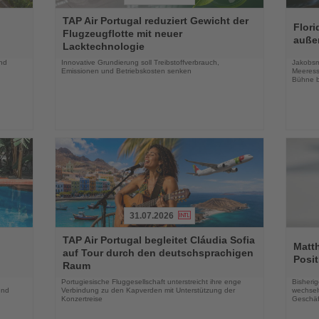
Lesen
Lesen
TAP Air Portugal reduziert Gewicht der
Sie
Sie
Flori
Flugzeugflotte mit neuer
die
die
auße
Lacktechnologie
Nachrichten
Nachri
und
Innovative Grundierung soll Treibstoffverbrauch,
Jakobsm
Emissionen und Betriebskosten senken
Meeress
Bühne b
31.07.2026
Lesen
Lesen
TAP Air Portugal begleitet Cláudia Sofia
Sie
Sie
Matt
auf Tour durch den deutschsprachigen
die
die
Posit
Raum
Nachrichten
Nachri
Portugiesische Fluggesellschaft unterstreicht ihre enge
Bisherig
und
Verbindung zu den Kapverden mit Unterstützung der
wechselt
Konzertreise
Geschäf