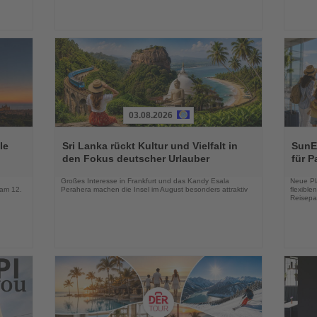
03.08.2026
Lesen
Lesen
Sie
Sie
le
Sri Lanka rückt Kultur und Vielfalt in
SunEx
die
die
den Fokus deutscher Urlauber
für P
Nachrichten
Nachri
Großes Interesse in Frankfurt und das Kandy Esala
Neue Pla
 am 12.
Perahera machen die Insel im August besonders attraktiv
flexibl
Reisepa