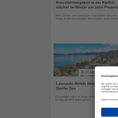
Sie
Kreuzfahrtangebot in der Karibik
die
wächst im Winter um zehn Prozent
Nachrichten
Mehr Schiffe und zusätzliche Kapazitäten könnten 
Preise in der kommenden Wintersaison unter Druck
31.07.2026
Lesen
Sie
Leonardo Hotels übernimmt Hotel
die
Genfer See
Nachrichten
Ehemaliges Hilton in Evian-les-Bains wird modernisi
künftig als NYX Hotel geführt