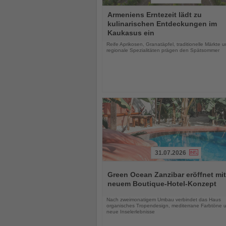
Lesen
Armeniens Erntezeit lädt zu
Sie
kulinarischen Entdeckungen im
die
Kaukasus ein
Nachrichten
Reife Aprikosen, Granatäpfel, traditionelle Märkte 
regionale Spezialitäten prägen den Spätsommer
31.07.2026
Lesen
Sie
Green Ocean Zanzibar eröffnet mit
die
neuem Boutique-Hotel-Konzept
Nachrichten
Nach zweimonatigem Umbau verbindet das Haus
organisches Tropendesign, mediterrane Farbtöne 
neue Inselerlebnisse