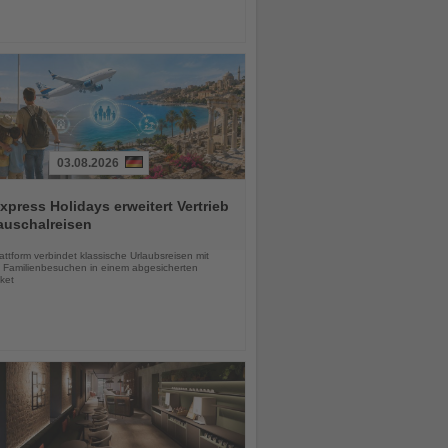
03.08.2026
press Holidays erweitert Vertrieb
auschalreisen
chten
ttform verbindet klassische Urlaubsreisen mit
en Familienbesuchen in einem abgesicherten
ket