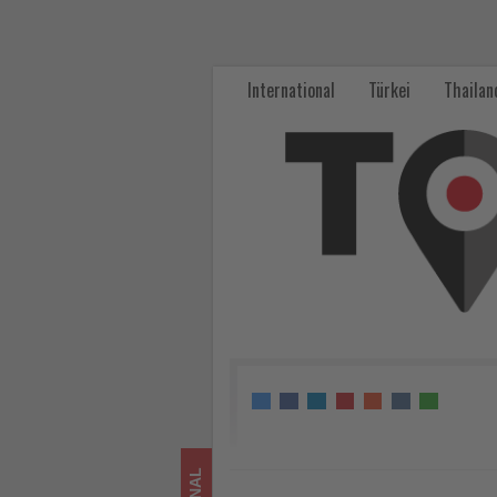
LOT
Polish
International
Türkei
Thailan
Airlines
startet
Winterflüge
nach
Tromsø
-
Wissen,
was
im