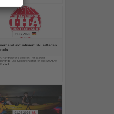
31.07.2026
verband aktualisiert KI-Leitfaden
otels
chten
A-Handreichung erläutert Transparenz-,
chnungs- und Kompetenzpflichten des EU AI Act
st 2026
01.08.2026