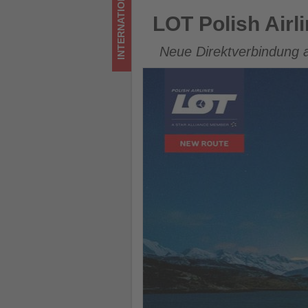
INTERNATIONAL
Tourismus
LOT Polish Airlines startet 
LOT Polish Airl
los
Neue Direktverbindung 
ist!