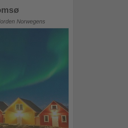
romsø
 Norden Norwegens