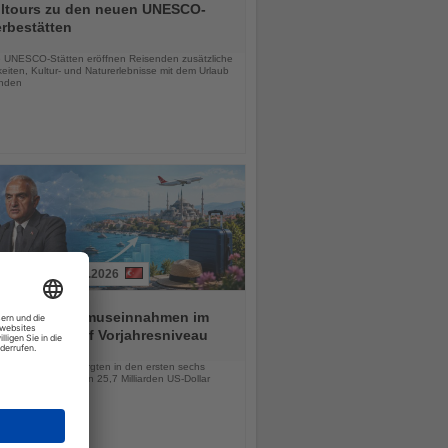
alltours zu den neuen UNESCO-
rbestätten
chten
 UNESCO-Stätten eröffnen Reisenden zusätzliche
eiten, Kultur- und Naturerlebnisse mit dem Urlaub
inden
01.08.2026
ei hält Tourismuseinnahmen im
n Halbjahr auf Vorjahresniveau
chten
lionen Besucher sorgten in den ersten sechs
 für Einnahmen von 25,7 Milliarden US-Dollar