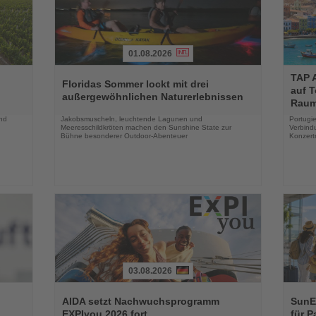
01.08.2026
Lesen
Lesen
TAP A
Sie
Sie
Floridas Sommer lockt mit drei
auf 
die
die
außergewöhnlichen Naturerlebnissen
Rau
Nachrichten
Nachri
und
Jakobsmuscheln, leuchtende Lagunen und
Portugie
Meeresschildkröten machen den Sunshine State zur
Verbind
Bühne besonderer Outdoor-Abenteuer
Konzert
03.08.2026
Lesen
Lesen
Sie
Sie
AIDA setzt Nachwuchsprogramm
SunEx
die
die
EXPIyou 2026 fort
für P