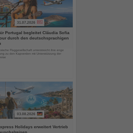
31.07.2026
ir Portugal begleitet Cláudia Sofia
Tour durch den deutschsprachigen
m
chten
sische Fluggesellschaft unterstreicht ihre enge
ung zu den Kapverden mit Unterstützung der
reise
03.08.2026
press Holidays erweitert Vertrieb
auschalreisen