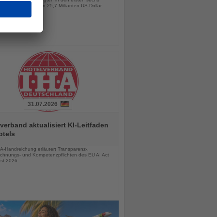
 für Einnahmen von 25,7 Milliarden US-Dollar
31.07.2026
verband aktualisiert KI-Leitfaden
otels
chten
A-Handreichung erläutert Transparenz-,
chnungs- und Kompetenzpflichten des EU AI Act
st 2026