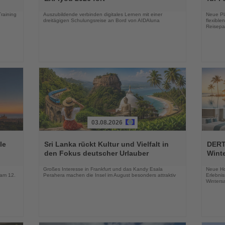
Nachrichten
Nachri
Training
Auszubildende verbinden digitales Lernen mit einer
Neue Pla
dreitägigen Schulungsreise an Bord von AIDAluna
flexibl
Reisepa
03.08.2026
Lesen
Lesen
Sie
Sie
le
Sri Lanka rückt Kultur und Vielfalt in
DERT
die
die
den Fokus deutscher Urlauber
Wint
Nachrichten
Nachri
Großes Interesse in Frankfurt und das Kandy Esala
Neue Ho
 am 12.
Perahera machen die Insel im August besonders attraktiv
Erlebnis
Winters