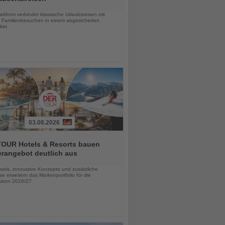
chten
ttform verbindet klassische Urlaubsreisen mit
en Familienbesuchen in einem abgesicherten
ket
03.08.2026
OUR Hotels & Resorts bauen
erangebot deutlich aus
chten
tels, innovative Konzepte und zusätzliche
se erweitern das Markenportfolio für die
aison 2026/27