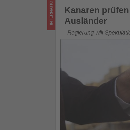
INTERNATIONAL
Tourismus
Kanaren prüfen Einschränkun
Kanaren prüfen
los
Ausländer
ist!
Regierung will Spekula