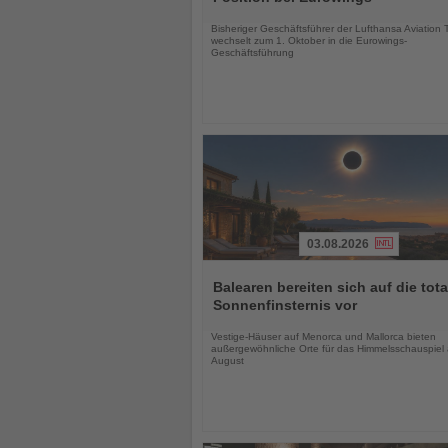
Nachrichten
Bisheriger Geschäftsführer der Lufthansa Aviation 
wechselt zum 1. Oktober in die Eurowings-
Geschäftsführung
03.08.2026
Lesen
Sie
Balearen bereiten sich auf die tota
die
Sonnenfinsternis vor
Nachrichten
Vestige-Häuser auf Menorca und Mallorca bieten
außergewöhnliche Orte für das Himmelsschauspiel
August