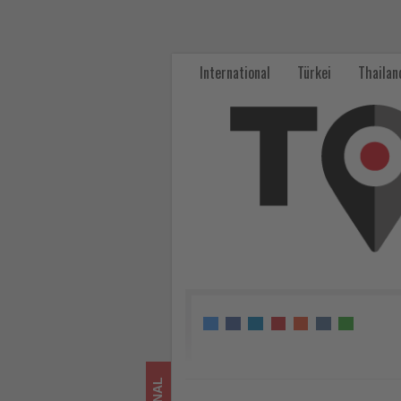
Kanaren
prüfen
International
Türkei
Thailan
Einschränkungen
beim
Immobilienkauf
durch
Ausländer
-
Wissen,
was
im