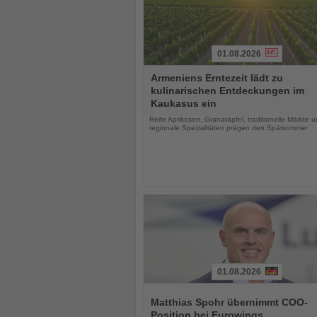
01.08.2026
Lesen
Armeniens Erntezeit lädt zu
Sie
kulinarischen Entdeckungen im
die
Kaukasus ein
Nachrichten
Reife Aprikosen, Granatäpfel, traditionelle Märkte 
regionale Spezialitäten prägen den Spätsommer
01.08.2026
Lesen
Sie
Matthias Spohr übernimmt COO-
die
Position bei Eurowings