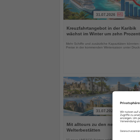
31.07.2026
Lesen
Sie
Kreuzfahrtangebot in der Karibik
die
wächst im Winter um zehn Prozent
Nachrichten
Mehr Schiffe und zusätzliche Kapazitäten könnten 
Preise in der kommenden Wintersaison unter Druck
31.07.2026
Lesen
Sie
Mit alltours zu den neuen UNESCO
die
Welterbestätten
Nachrichten
27 neue UNESCO-Stätten eröffnen Reisenden zusä