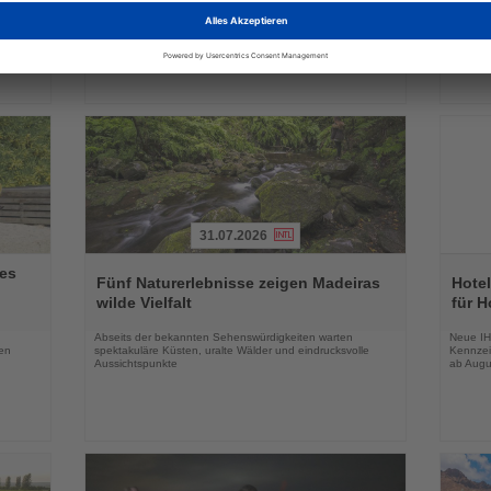
 Urlaub
Flugverbindungen und außergewöhnliche Reiseformen im
Monaten
Sultanat
31.07.2026
Lesen
Lesen
es
Sie
Sie
Fünf Naturerlebnisse zeigen Madeiras
Hotel
die
die
wilde Vielfalt
für H
Nachrichten
Nachri
Abseits der bekannten Sehenswürdigkeiten warten
Neue IH
en
spektakuläre Küsten, uralte Wälder und eindrucksvolle
Kennzei
Aussichtspunkte
ab Augu