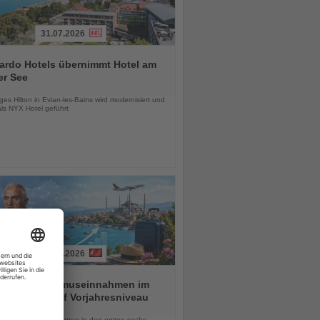
31.07.2026
ardo Hotels übernimmt Hotel am
er See
chten
es Hilton in Evian-les-Bains wird modernisiert und
als NYX Hotel geführt
01.08.2026
ei hält Tourismuseinnahmen im
n Halbjahr auf Vorjahresniveau
chten
lionen Besucher sorgten in den ersten sechs