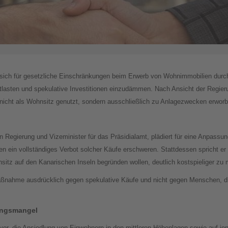
 sich für gesetzliche Einschränkungen beim Erwerb von Wohnimmobilien durch 
sten und spekulative Investitionen einzudämmen. Nach Ansicht der Regieru
 nicht als Wohnsitz genutzt, sondern ausschließlich zu Anlagezwecken erwor
n Regierung und Vizeminister für das Präsidialamt, plädiert für eine Anpas
n ein vollständiges Verbot solcher Käufe erschweren. Stattdessen spricht er 
sitz auf den Kanarischen Inseln begründen wollen, deutlich kostspieliger zu
Maßnahme ausdrücklich gegen spekulative Käufe und nicht gegen Menschen, di
ngsmangel
vor, die Ansiedlung von Einwohnern in den mittleren Höhenlagen sowie auf je