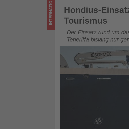
INTERNATIONAL
Wissen,
Hondius-Einsatz führt auf Te
Hondius-Einsatz
was
Tourismus
im
Der Einsatz rund um das
Tourismus
Teneriffa bislang nur g
los
ist!