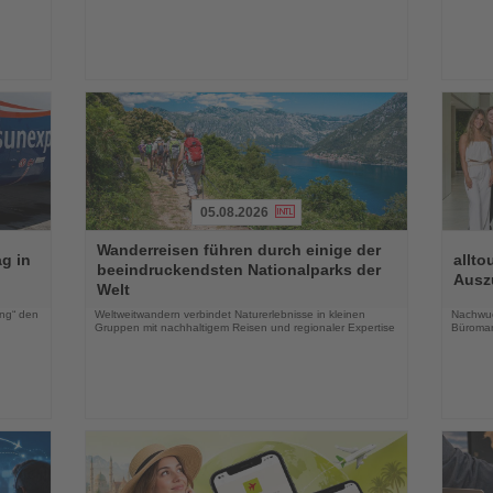
05.08.2026
Lesen
Lesen
Wanderreisen führen durch einige der
Sie
Sie
g in
allto
beeindruckendsten Nationalparks der
die
die
Ausz
Welt
Nachrichten
Nachri
ing“ den
Weltweitwandern verbindet Naturerlebnisse in kleinen
Nachwuch
Gruppen mit nachhaltigem Reisen und regionaler Expertise
Büroma