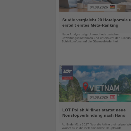
04.08.2026
Lesen
Sie
Studie vergleicht 20 Hotelportale 
die
erstellt erstes Meta-Ranking
Nachrichten
Neue Analyse zeigt Unterschiede zwischen
Bewertungsplattformen und untersucht den Einflus
Schlafkomforts auf die Gästezufriedenheit
04.08.2026
Lesen
Sie
LOT Polish Airlines startet neue
die
Nonstopverbindung nach Hanoi
Nachrichten
Ab Ende März 2027 fliegt die Airline dreimal pro W
Warschau in die vietnamesische Hauptstadt