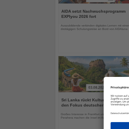
Lesen
Sie
AIDA setzt Nachwuchsprogramm
die
EXPIyou 2026 fort
Nachrichten
Auszubildende verbinden digitales Lernen mit einer
dreitägigen Schulungsreise an Bord von AIDAluna
03.08.2026
Lesen
Sie
Sri Lanka rückt Kultur und Vielfalt 
die
den Fokus deutscher Urlauber
Nachrichten
Großes Interesse in Frankfurt und das Kandy Esal
Perahera machen die Insel im August besonders att