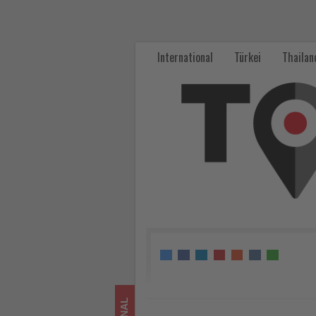
Hondius-
Einsatz
International
Türkei
Thailan
führt
auf
Teneriffa
kaum
zu
Stornierungen
im
Tourismus
-