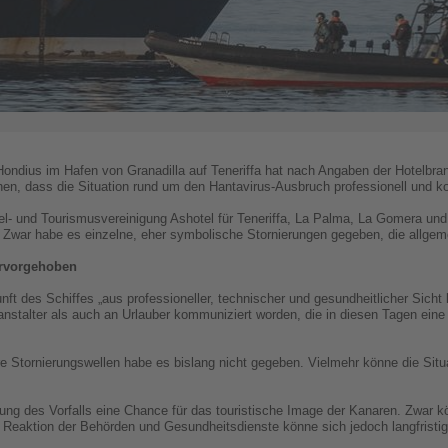
ondius im Hafen von Granadilla auf Teneriffa hat nach Angaben der Hotelbr
en, dass die Situation rund um den Hantavirus-Ausbruch professionell und kont
l- und Tourismusvereinigung Ashotel für Teneriffa, La Palma, La Gomera und E
 Zwar habe es einzelne, eher symbolische Stornierungen gegeben, die allgemei
ervorgehoben
 des Schiffes „aus professioneller, technischer und gesundheitlicher Sicht ko
anstalter als auch an Urlauber kommuniziert worden, die in diesen Tagen eine
tornierungswellen habe es bislang nicht gegeben. Vielmehr könne die Situati
gung des Vorfalls eine Chance für das touristische Image der Kanaren. Zwar kö
e Reaktion der Behörden und Gesundheitsdienste könne sich jedoch langfristig