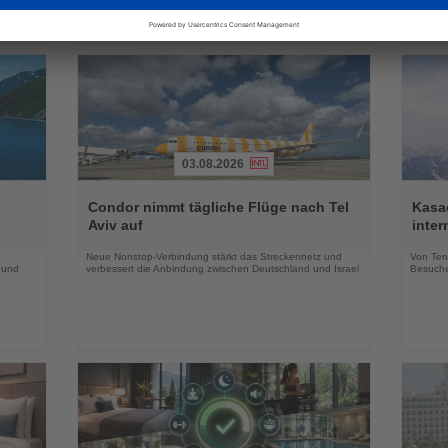
03.08.2026
Lesen
Lesen
Sie
Sie
-
Condor nimmt tägliche Flüge nach Tel
Kasac
die
die
Aviv auf
inte
Nachrichten
Nachri
Neue Nonstop-Verbindung stärkt das Streckennetz und
Von Tenn
 und
verbessert die Anbindung zwischen Deutschland und Israel
Besuche