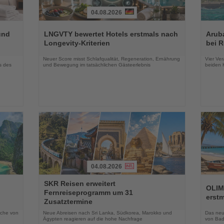
04.08.2026
Lesen
Lesen
Sie
Sie
und
LNGVTY bewertet Hotels erstmals nach
Arub
die
die
Longevity-Kriterien
bei 
Nachrichten
Nachri
Neuer Score misst Schlafqualität, Regeneration, Ernährung
Vier Ver
s des
und Bewegung im tatsächlichen Gästeerlebnis
beiden K
04.08.2026
Lesen
Lesen
SKR Reisen erweitert
Sie
Sie
OLIM
Fernreiseprogramm um 31
die
die
erst
Zusatztermine
Nachrichten
Nachri
oche von
Neue Abreisen nach Sri Lanka, Südkorea, Marokko und
Das neue
Ägypten reagieren auf die hohe Nachfrage
von Bad