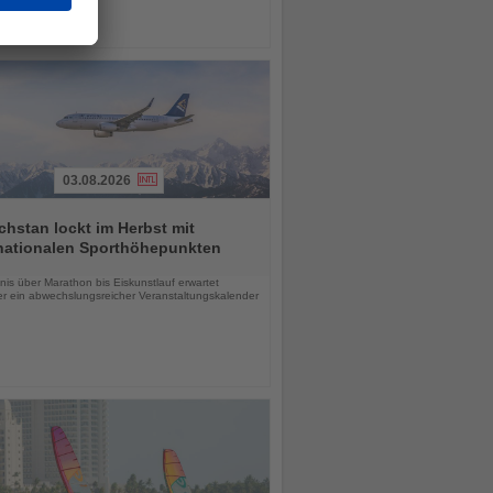
03.08.2026
hstan lockt im Herbst mit
rnationalen Sporthöhepunkten
chten
is über Marathon bis Eiskunstlauf erwartet
r ein abwechslungsreicher Veranstaltungskalender