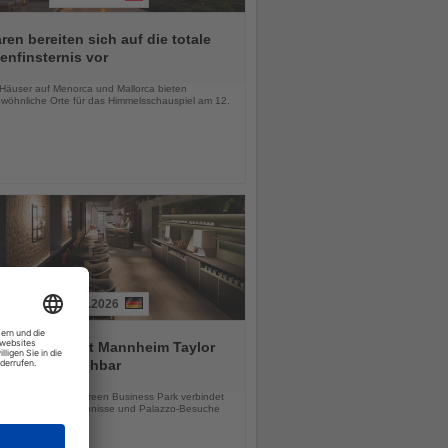
ren bereiten sich auf die totale
nfinsternis vor
chten
-Häuser auf Menorca und Mallorca bieten
wöhnliche Orte für das Himmelsschauspiel am 12.
03.08.2026
tial by Dorint Mannheim Taylor
ab sofort buchbar
chten
e Hotel im Taylor Green Business Park verbindet
tsreisen, Stadterlebnisse und Palazzo-Besuche