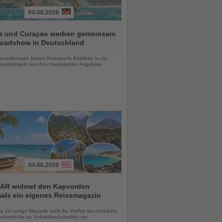
04.08.2026
a und Curaçao werben gemeinsam
Roadshow in Deutschland
chten
anstaltungen bieten Reiseprofis Einblicke in die
aribikinseln und ihre touristischen Angebote
04.08.2026
AR widmet den Kapverden
mals ein eigenes Reisemagazin
chten
 20-seitige Magazin stellt die Vielfalt des Archipels
einseln bis zu Vulkanlandschaften vor