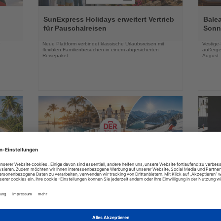
Lesen
Lesen
Sie
Sie
SunExpress Holidays erweitert Vertrieb
Balea
die
die
für Pauschalreisen
Sonne
Nachrichten
Nachri
Neue Plattform verbindet klassische Urlaubsreisen mit
Vestige
flexiblen Familienbesuchen in einem abgesicherten
außerge
Reisepaket
August
03.08.2026
Lesen
Lesen
Sie
Sie
in
DERTOUR Hotels & Resorts bauen
Essen
die
die
Winterangebot deutlich aus
Park 
Nachrichten
Nachri
a
Neue Hotels, innovative Konzepte und zusätzliche
Das neu
raktiv
Erlebnisse erweitern das Markenportfolio für die
Geschäf
Wintersaison 2026/27