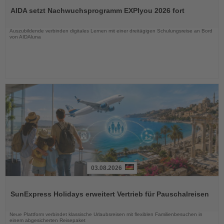
Sie
AIDA setzt Nachwuchsprogramm EXPIyou 2026 fort
die
Nachrichten
Auszubildende verbinden digitales Lernen mit einer dreitägigen Schulungsreise an Bord
von AIDAluna
03.08.2026
Lesen
Sie
SunExpress Holidays erweitert Vertrieb für Pauschalreisen
die
Nachrichten
Neue Plattform verbindet klassische Urlaubsreisen mit flexiblen Familienbesuchen in
einem abgesicherten Reisepaket