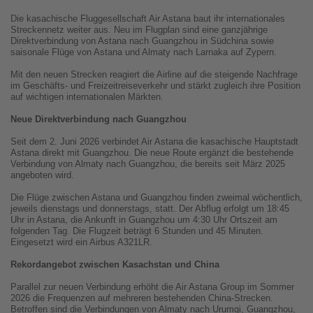
Die kasachische Fluggesellschaft Air Astana baut ihr internationales
Streckennetz weiter aus. Neu im Flugplan sind eine ganzjährige
Direktverbindung von Astana nach Guangzhou in Südchina sowie
saisonale Flüge von Astana und Almaty nach Larnaka auf Zypern.
Mit den neuen Strecken reagiert die Airline auf die steigende Nachfrage
im Geschäfts- und Freizeitreiseverkehr und stärkt zugleich ihre Position
auf wichtigen internationalen Märkten.
Neue Direktverbindung nach Guangzhou
Seit dem 2. Juni 2026 verbindet Air Astana die kasachische Hauptstadt
Astana direkt mit Guangzhou. Die neue Route ergänzt die bestehende
Verbindung von Almaty nach Guangzhou, die bereits seit März 2025
angeboten wird.
Die Flüge zwischen Astana und Guangzhou finden zweimal wöchentlich,
jeweils dienstags und donnerstags, statt. Der Abflug erfolgt um 18:45
Uhr in Astana, die Ankunft in Guangzhou um 4:30 Uhr Ortszeit am
folgenden Tag. Die Flugzeit beträgt 6 Stunden und 45 Minuten.
Eingesetzt wird ein Airbus A321LR.
Rekordangebot zwischen Kasachstan und China
Parallel zur neuen Verbindung erhöht die Air Astana Group im Sommer
2026 die Frequenzen auf mehreren bestehenden China-Strecken.
Betroffen sind die Verbindungen von Almaty nach Urumqi, Guangzhou,