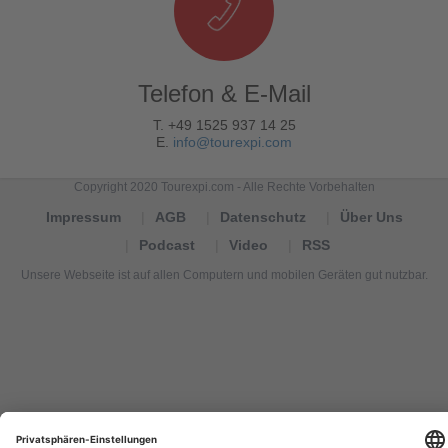
Telefon & E-Mail
T. +49 1525 937 14 25
E.
info@tourexpi.com
Copyright 2020 Tourexpi.com - Alle Rechte Vorbehalten
Impressum
AGB
Datenschutz
Über Uns
Podcast
Video
RSS
Unsere Webseite ist auf allen Computern und mobilen Geräten gut nutzbar.
Tourexpi,
turizm
haberleri,
Reisebüros,
tourism
news,
noticias
de