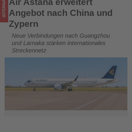
INTERNATIONAL
Air Astana erweitert
Air Astana erweitert Angebot nach China und Zypern
im
Angebot nach China und
Tourismus
Zypern
los
Neue Verbindungen nach Guangzhou
ist!
und Larnaka stärken internationales
Streckennetz