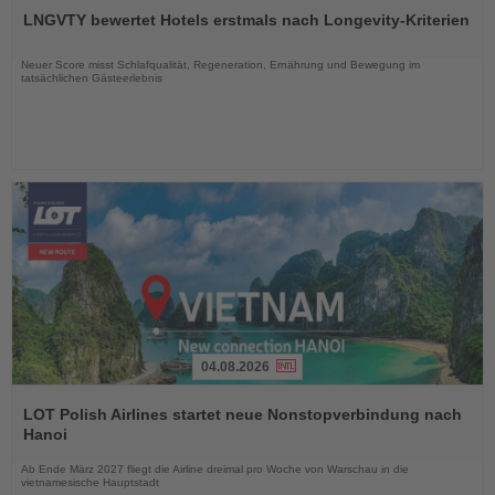
Sie
LNGVTY bewertet Hotels erstmals nach Longevity-Kriterien
die
Nachrichten
Neuer Score misst Schlafqualität, Regeneration, Ernährung und Bewegung im
tatsächlichen Gästeerlebnis
04.08.2026
Lesen
Sie
LOT Polish Airlines startet neue Nonstopverbindung nach
die
Hanoi
Nachrichten
Ab Ende März 2027 fliegt die Airline dreimal pro Woche von Warschau in die
vietnamesische Hauptstadt