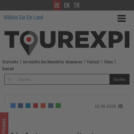
DE
EN
TR
Air
Wählen Sie Ein Land
Astana
erweitert
Angebot
nach
Startseite
Ich möchte den Newsletter abonnieren
Podcast
Video
China
Kontakt
und
Suche
Zypern
-
10.06.2026
Wissen,
was