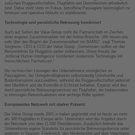
zwischen Fluggesellschaften, Flughäfen und Dienstleistern erforderlich
sind. Dabei steht stets im Fokus, betroffene Passagiere bestmöglich zu
betreuen und operative Abläufe zu stabilisieren.
Technologie und persönliche Betreuung kombiniert
Auch auf Seiten der Value Group steht die Partnerschaft im Zeichen
einer engeren Zusammenarbeit mit der Airline-Branche. „Wir freuen uns
sehr über den Beginn der Zusammenarbeit mit BARIG“, sagt Thomas
Sergnese, CEO & CCO der Value Group. „Gemeinsam wollen wir das
Reiseerlebnis für Fluggäste weiter verbessern. Unser Ansatz der
‚Artificial Human Intelligence‘ kombiniert modernste Technologie mit
menschlichem Fachwissen.“
Die technischen Lösungen des Unternehmens ermöglichen es
Passagieren, bei Unregelmäßigkeiten selbstständig Unterkünfte und
Bodentransporte auszuwählen, während die Fluggesellschaften jederzeit
den Überblick und die Kontrolle in Echtzeit behalten. Ergänzt wird dies
durch persönliche Betreuungsservices am Flughafen, die insbesondere
in stressigen Reisesituationen eine wichtige Rolle spielen.
Europaweites Netzwerk mit starker Präsenz
Die Value Group wurde 2001 in Italien gegründet und ist heute an mehr
als 300 Flughäfen in Europa aktiv. Unterstützt wird das Angebot durch
ein Netzwerk von über 11.500 Dienstleistern. Zusätzlich betreibt das
Unternehmen eigene Standorte für persönliche Betreuungsdienste unter
anderem in Spanien, Frankreich, den Niederlanden und dem Vereinigten