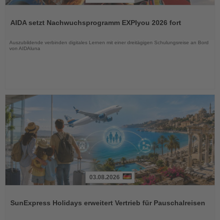
Lesen
Sie
AIDA setzt Nachwuchsprogramm EXPIyou 2026 fort
die
Nachrichten
Auszubildende verbinden digitales Lernen mit einer dreitägigen Schulungsreise an Bord
von AIDAluna
03.08.2026
Lesen
Sie
SunExpress Holidays erweitert Vertrieb für Pauschalreisen
die
Nachrichten