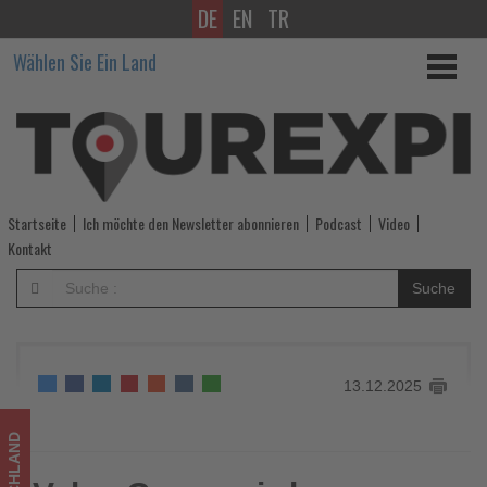
DE
EN
TR
Value
Wählen Sie Ein Land
Group
wird
neuer
Business
Startseite
Ich möchte den Newsletter abonnieren
Podcast
Video
Partner
Kontakt
von
Suche
BARIG
-
13.12.2025
Wissen,
was