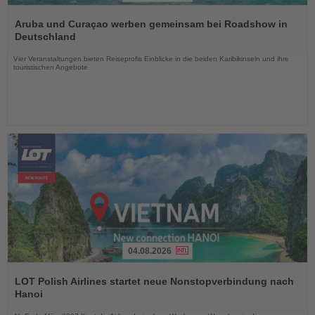
Lesen
Sie
Aruba und Curaçao werben gemeinsam bei Roadshow in
die
Deutschland
Nachrichten
Vier Veranstaltungen bieten Reiseprofis Einblicke in die beiden Karibikinseln und ihre
touristischen Angebote
04.08.2026
Lesen
Sie
LOT Polish Airlines startet neue Nonstopverbindung nach
die
Hanoi
Nachrichten