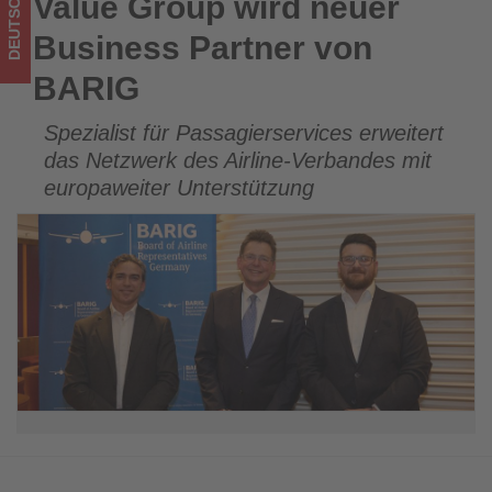
DEUTSCHLAND
Value Group wird neuer
Value Group wird neuer Business Partner von BARIG
im
Business Partner von
Tourismus
BARIG
los
Spezialist für Passagierservices erweitert
ist!
das Netzwerk des Airline-Verbandes mit
europaweiter Unterstützung