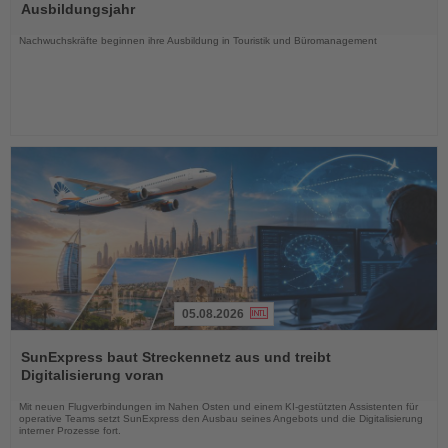
die
Ausbildungsjahr
Nachrichten
Nachwuchskräfte beginnen ihre Ausbildung in Touristik und Büromanagement
05.08.2026
Lesen
Sie
SunExpress baut Streckennetz aus und treibt
die
Digitalisierung voran
Nachrichten
Mit neuen Flugverbindungen im Nahen Osten und einem KI-gestützten Assistenten für
operative Teams setzt SunExpress den Ausbau seines Angebots und die Digitalisierung
interner Prozesse fort.