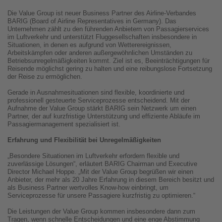
Die Value Group ist neuer Business Partner des Airline-Verbandes
BARIG (Board of Airline Representatives in Germany). Das
Unternehmen zählt zu den führenden Anbietern von Passagierservices
im Luftverkehr und unterstützt Fluggesellschaften insbesondere in
Situationen, in denen es aufgrund von Wetterereignissen,
Arbeitskämpfen oder anderen außergewöhnlichen Umständen zu
Betriebsunregelmäßigkeiten kommt. Ziel ist es, Beeinträchtigungen für
Reisende möglichst gering zu halten und eine reibungslose Fortsetzung
der Reise zu ermöglichen.
Gerade in Ausnahmesituationen sind flexible, koordinierte und
professionell gesteuerte Serviceprozesse entscheidend. Mit der
Aufnahme der Value Group stärkt BARIG sein Netzwerk um einen
Partner, der auf kurzfristige Unterstützung und effiziente Abläufe im
Passagiermanagement spezialisiert ist.
Erfahrung und Flexibilität bei Unregelmäßigkeiten
„Besondere Situationen im Luftverkehr erfordern flexible und
zuverlässige Lösungen“, erläutert BARIG Chairman und Executive
Director Michael Hoppe. „Mit der Value Group begrüßen wir einen
Anbieter, der mehr als 20 Jahre Erfahrung in diesem Bereich besitzt und
als Business Partner wertvolles Know-how einbringt, um
Serviceprozesse für unsere Passagiere kurzfristig zu optimieren.“
Die Leistungen der Value Group kommen insbesondere dann zum
Tragen, wenn schnelle Entscheidungen und eine enge Abstimmung