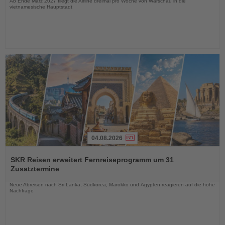
Ab Ende März 2027 fliegt die Airline dreimal pro Woche von Warschau in die
vietnamesische Hauptstadt
04.08.2026
Lesen
Sie
SKR Reisen erweitert Fernreiseprogramm um 31
die
Zusatztermine
Nachrichten
Neue Abreisen nach Sri Lanka, Südkorea, Marokko und Ägypten reagieren auf die hohe
Nachfrage