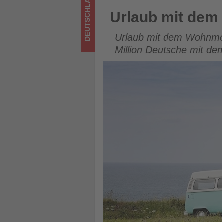
DEUTSCHLAND
Wissen,
Urlaub mit dem Wohnmobil: W
Urlaub mit dem
was
Urlaub mit dem Wohnmobil
im
Million Deutsche mit d
Tourismus
los
ist!