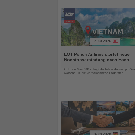
04.08.2026
Lesen
Sie
LOT Polish Airlines startet neue
die
Nonstopverbindung nach Hanoi
Nachrichten
Ab Ende März 2027 fliegt die Airline dreimal pro W
Warschau in die vietnamesische Hauptstadt
04.08.2026