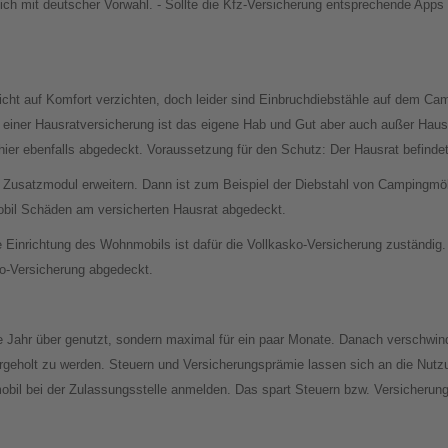
ch mit deutscher Vorwahl. - Sollte die Kfz-Versicherung entsprechende Apps 
cht auf Komfort verzichten, doch leider sind Einbruchdiebstähle auf dem Ca
it einer Hausratversicherung ist das eigene Hab und Gut aber auch außer Hau
 hier ebenfalls abgedeckt. Voraussetzung für den Schutz: Der Hausrat befind
m Zusatzmodul erweitern. Dann ist zum Beispiel der Diebstahl von Campingmö
obil Schäden am versicherten Hausrat abgedeckt.
ie Einrichtung des Wohnmobils ist dafür die Vollkasko-Versicherung zuständig.
sko-Versicherung abgedeckt.
e Jahr über genutzt, sondern maximal für ein paar Monate. Danach verschwind
rgeholt zu werden. Steuern und Versicherungsprämie lassen sich an die Nut
bil bei der Zulassungsstelle anmelden. Das spart Steuern bzw. Versicherungs