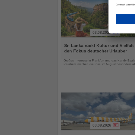
03.08.2026
Lesen
Sie
Sri Lanka rückt Kultur und Vielfalt 
die
den Fokus deutscher Urlauber
Nachrichten
Großes Interesse in Frankfurt und das Kandy Esal
Perahera machen die Insel im August besonders att
03.08.2026
Lesen