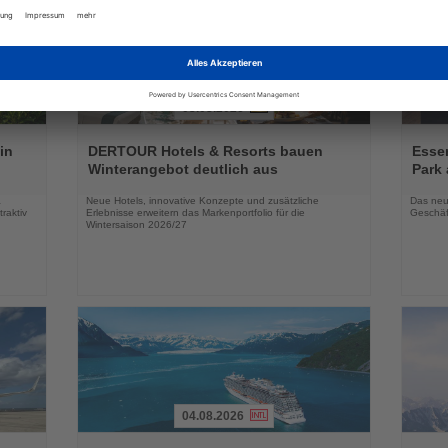
03.08.2026
Lesen
Lesen
Sie
Sie
in
DERTOUR Hotels & Resorts bauen
Essen
die
die
Winterangebot deutlich aus
Park 
Nachrichten
Nachri
a
Neue Hotels, innovative Konzepte und zusätzliche
Das neu
raktiv
Erlebnisse erweitern das Markenportfolio für die
Geschäf
Wintersaison 2026/27
04.08.2026
Lesen
Lesen