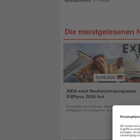
Bildnachweis
: © Pexels
Die meistgelesenen 
03.08.2026
Lesen
Sie
AIDA setzt Nachwuchsprogramm
die
EXPIyou 2026 fort
Nachrichten
Auszubildende verbinden digitales Lernen mit einer
dreitägigen Schulungsreise an Bord von AIDAluna