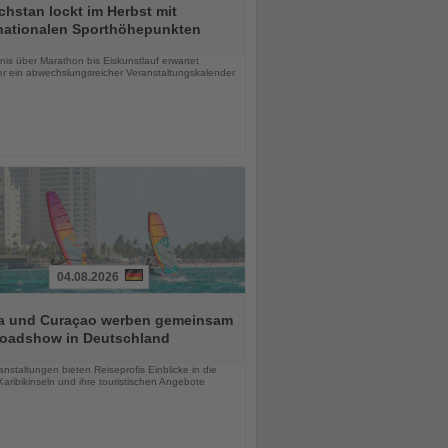
hstan lockt im Herbst mit
rnationalen Sporthöhepunkten
chten
is über Marathon bis Eiskunstlauf erwartet
r ein abwechslungsreicher Veranstaltungskalender
04.08.2026
a und Curaçao werben gemeinsam
Roadshow in Deutschland
chten
anstaltungen bieten Reiseprofis Einblicke in die
aribikinseln und ihre touristischen Angebote