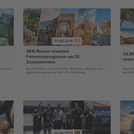
04.08.2026
Lesen
Lesen
SKR Reisen erweitert
Sie
Sie
OLIM
Fernreiseprogramm um 31
die
die
erst
Zusatztermine
Nachrichten
Nachri
oche von
Neue Abreisen nach Sri Lanka, Südkorea, Marokko und
Das neue
Ägypten reagieren auf die hohe Nachfrage
von Bad
04.08.2026