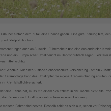
en Urlauber einfach dem Zufall eine Chance gaben. Eine gute Planung hilft, d
ng und Stellplatzbuchung.
sevorbereitungen auch an Ausweis, Führerschein und eine Auslandsreise-Kran
karte und ein Europäischer Unfallbericht im Handschuhfach liegen. Letzterer is
eismittel wichtig.
mer Gedanke. Mit einer Ausland-Schadenschutz-Versicherung - oft ein Zusatzm
 Karambolage kann das Unfallopfer die eigene Kfz-Versicherung anrufen, di
ihr Kfz-Haftpflichtversichert.
oder eine Panne hat, muss mit einem Schutzbrief in der Tasche nicht alle Pro
 die Pannen- und Unfallorganisation beim eigenen Fahrzeug.
. Die meisten Fahrer sind nervös. Deshalb zahlt es sich aus, schon vor Reise