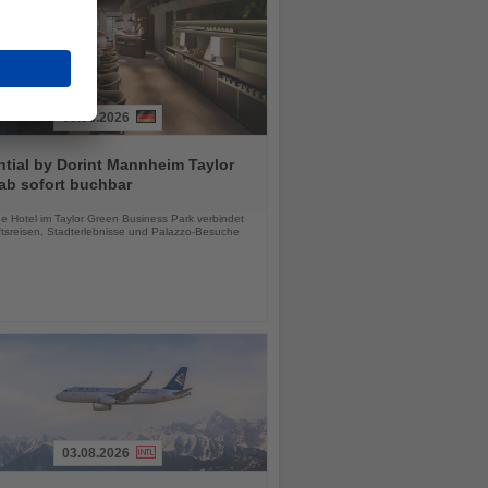
03.08.2026
tial by Dorint Mannheim Taylor
ab sofort buchbar
chten
e Hotel im Taylor Green Business Park verbindet
tsreisen, Stadterlebnisse und Palazzo-Besuche
03.08.2026