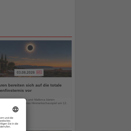
03.08.2026
ren bereiten sich auf die totale
nfinsternis vor
chten
-Häuser auf Menorca und Mallorca bieten
wöhnliche Orte für das Himmelsschauspiel am 12.