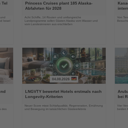
Sie
Sie
 Tel
Princess Cruises plant 185 Alaska-
Kasac
die
die
Abfahrten für 2028
inte
Nachrichten
Nachri
 und
Acht Schiffe, 14 Routen und umfangreiche
Von Tenn
d Israel
Landprogramme sollen Gästen Alaska vom Wasser und
Besuche
vom Landesinneren aus erschließen
04.08.2026
Lesen
Lesen
Sie
Sie
und
LNGVTY bewertet Hotels erstmals nach
Arub
die
die
Longevity-Kriterien
bei 
Nachrichten
Nachri
Neuer Score misst Schlafqualität, Regeneration, Ernährung
Vier Ver
s des
und Bewegung im tatsächlichen Gästeerlebnis
beiden K