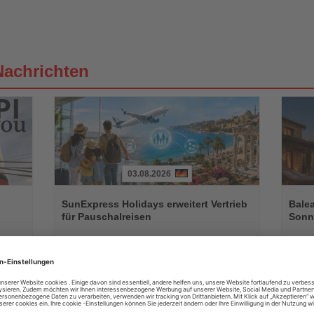
Nachrichten
03.08.2026
Lesen
Lesen
Sie
Sie
SunExpress Holidays erweitert Vertrieb
Balea
die
die
für Pauschalreisen
Sonne
Nachrichten
Nachri
Neue Plattform verbindet klassische Urlaubsreisen mit
Vestige
flexiblen Familienbesuchen in einem abgesicherten
außerge
Reisepaket
August