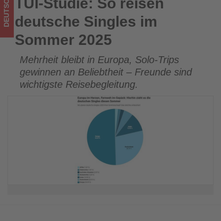
DEUTSCHLAND
TUI-Studie: So reisen
TUI-Studie: So reisen deutsche Singles im Sommer 2025
was
deutsche Singles im
im
Sommer 2025
Tourismus
Mehrheit bleibt in Europa, Solo-Trips
los
gewinnen an Beliebtheit – Freunde sind
ist!
wichtigste Reisebegleitung.