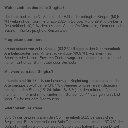
Wohin zieht es deutsche Singles?
Die Reiselust ist groß: Mehr als die Hälfte der befragten Singles (50,5
%) verbringt den Sommerurlaub 2025 in Europa. Rund 29,9 % bleiben in
Deutschland, 10,9 % zieht es nach Asien. Ob Metropole, Küstenort oder
Strand – Vielfalt prägt die Reisepläne.
Flugreisen dominieren
Knapp sieben von zehn Singles (69,2 %) fliegen in den Sommerurlaub.
Am beliebtesten sind Mittelstreckenflüge (49,9 %), vor allem nach
Spanien oder Italien. Etwa ein Fünftel wagt eine Langstrecke, während
nur ein Drittel auf Bahn, Auto oder Bus setzt.
Mit wem verreisen Singles?
Freunde sind für 28,2 % die bevorzugte Begleitung – besonders in der
Altersgruppe 25–34 Jahre (34,7 %). Jüngere Singles reisen dagegen
häufig mit den Eltern (18–24 Jahre: 34,6 %). In den mittleren Jahren
nehmen immer mehr ihre Kinder mit: Bei den 35–44-Jährigen reist fast
jeder Fünfte mit dem Nachwuchs.
Alleinreisen im Trend
30,8 % der Singles planen den Sommerurlaub 2025 bewusst ohne
Begleitung. Bei Männern ist der Solo-Trip besonders beliebt: 37,3 % der
Befragten wollen alleine verreisen. Schon jetzt haben fast zwei Drittel