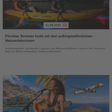
01.08.2026
Lesen
Sie
Floridas Sommer lockt mit drei außergewöhnlichen
die
Naturerlebnissen
Nachrichten
Jakobsmuscheln, leuchtende Lagunen und Meeresschildkröten machen den Sunshine
State zur Bühne besonderer Outdoor-Abenteuer