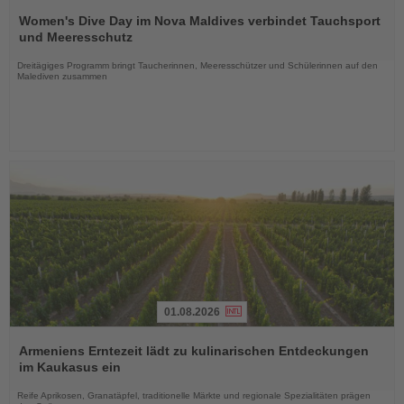
Lesen
Sie
Women's Dive Day im Nova Maldives verbindet Tauchsport
die
und Meeresschutz
Nachrichten
Dreitägiges Programm bringt Taucherinnen, Meeresschützer und Schülerinnen auf den
Malediven zusammen
01.08.2026
Lesen
Sie
Armeniens Erntezeit lädt zu kulinarischen Entdeckungen
die
im Kaukasus ein
Nachrichten
Reife Aprikosen, Granatäpfel, traditionelle Märkte und regionale Spezialitäten prägen