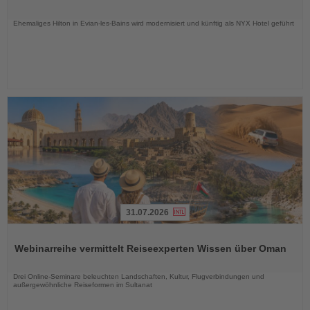
Nachrichten
Ehemaliges Hilton in Evian-les-Bains wird modernisiert und künftig als NYX Hotel geführt
31.07.2026
Lesen
Sie
Webinarreihe vermittelt Reiseexperten Wissen über Oman
die
Nachrichten
Drei Online-Seminare beleuchten Landschaften, Kultur, Flugverbindungen und
außergewöhnliche Reiseformen im Sultanat