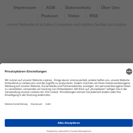
Impressum
AGB
Datenschutz
Über Uns
Podcast
Video
RSS
Unsere Webseite ist auf allen Computern und mobilen Geräten gut nutzbar.
Tourexpi,
turizm
haberleri,
Reisebüros,
tourism
news,
noticias
de
turismo,
Tourismus
Nachrichten,
новости
туризма,
travel
tourism
news,
international
tourism