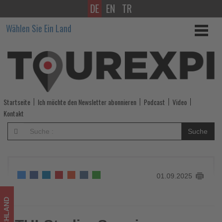
DE
EN
TR
TUI-
Wählen Sie Ein Land
Studie:
So
reisen
deutsche
Startseite
Ich möchte den Newsletter abonnieren
Podcast
Video
Singles
Kontakt
im
Suche
Sommer
2025
01.09.2025
-
Wissen,