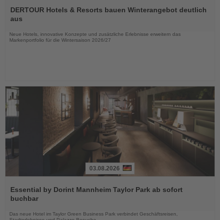
Sie
DERTOUR Hotels & Resorts bauen Winterangebot deutlich
die
aus
Nachrichten
Neue Hotels, innovative Konzepte und zusätzliche Erlebnisse erweitern das
Markenportfolio für die Wintersaison 2026/27
03.08.2026
Lesen
Sie
Essential by Dorint Mannheim Taylor Park ab sofort
die
buchbar
Nachrichten
Das neue Hotel im Taylor Green Business Park verbindet Geschäftsreisen,
Stadterlebnisse und Palazzo-Besuche