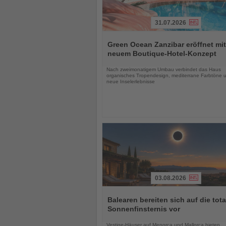
31.07.2026
Lesen
Sie
Green Ocean Zanzibar eröffnet mit
die
neuem Boutique-Hotel-Konzept
Nachrichten
Nach zweimonatigem Umbau verbindet das Haus
organisches Tropendesign, mediterrane Farbtöne 
neue Inselerlebnisse
03.08.2026
Lesen
Sie
Balearen bereiten sich auf die tota
die
Sonnenfinsternis vor
Nachrichten
Vestige-Häuser auf Menorca und Mallorca bieten