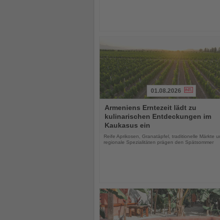
01.08.2026
Lesen
Armeniens Erntezeit lädt zu
Sie
kulinarischen Entdeckungen im
die
Kaukasus ein
Nachrichten
Reife Aprikosen, Granatäpfel, traditionelle Märkte 
regionale Spezialitäten prägen den Spätsommer