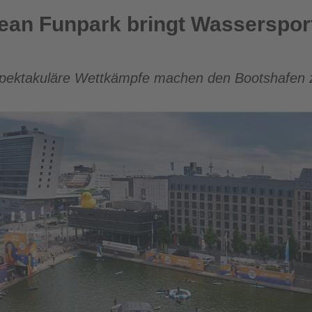
ingt Wassersport und Action zur Kieler Woche
an Funpark bringt Wassersport
ektakuläre Wettkämpfe machen den Bootshafen z