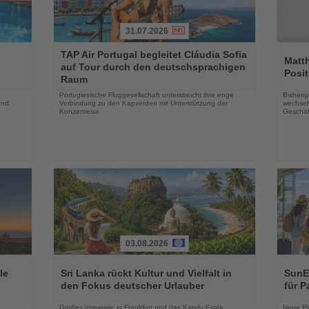
31.07.2026
Lesen
Lesen
TAP Air Portugal begleitet Cláudia Sofia
Sie
Sie
Matt
auf Tour durch den deutschsprachigen
die
die
Posit
Raum
Nachrichten
Nachri
Portugiesische Fluggesellschaft unterstreicht ihre enge
Bisherig
und
Verbindung zu den Kapverden mit Unterstützung der
wechselt
Konzertreise
Geschäf
03.08.2026
Lesen
Lesen
Sie
Sie
le
Sri Lanka rückt Kultur und Vielfalt in
SunEx
die
die
den Fokus deutscher Urlauber
für P
Nachrichten
Nachri
Großes Interesse in Frankfurt und das Kandy Esala
Neue Pla