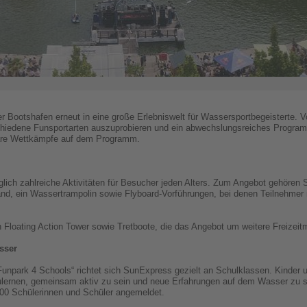
r Bootshafen erneut in eine große Erlebniswelt für Wassersportbegeisterte. V
hiedene Funsportarten auszuprobieren und ein abwechslungsreiches Progra
äre Wettkämpfe auf dem Programm.
ich zahlreiche Aktivitäten für Besucher jeden Alters. Zum Angebot gehören S
and, ein Wassertrampolin sowie Flyboard-Vorführungen, bei denen Teilnehmer
Floating Action Tower sowie Tretboote, die das Angebot um weitere Freizeit
sser
ark 4 Schools“ richtet sich SunExpress gezielt an Schulklassen. Kinder un
lernen, gemeinsam aktiv zu sein und neue Erfahrungen auf dem Wasser zu sa
000 Schülerinnen und Schüler angemeldet.