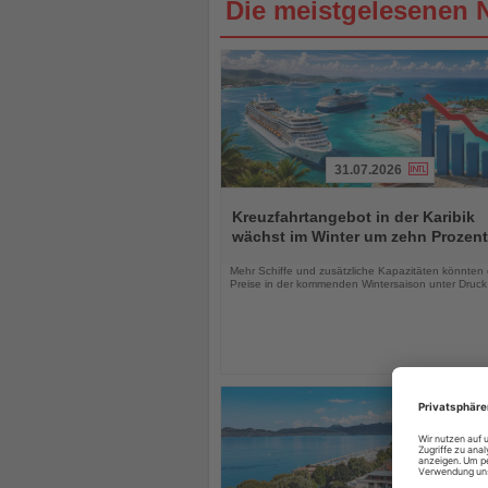
Die meistgelesenen 
31.07.2026
Lesen
Sie
Kreuzfahrtangebot in der Karibik
die
wächst im Winter um zehn Prozent
Nachrichten
Mehr Schiffe und zusätzliche Kapazitäten könnten 
Preise in der kommenden Wintersaison unter Druck