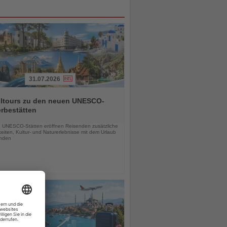
31.07.2026
alltours zu den neuen UNESCO-
rbestätten
chten
 UNESCO-Stätten eröffnen Reisenden zusätzliche
eiten, Kultur- und Naturerlebnisse mit dem Urlaub
inden