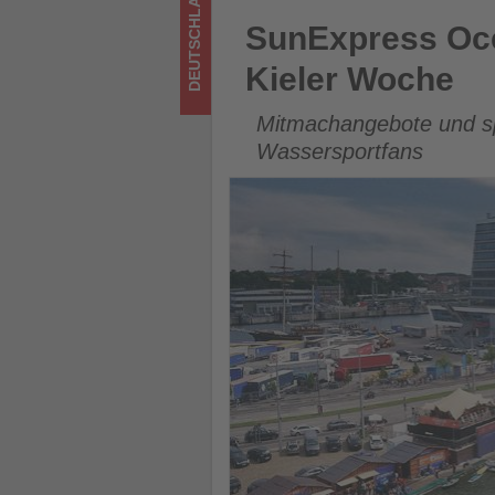
DEUTSCHLAND
Wissen,
SunExpress Ocean Funpark br
SunExpress Oce
was
Kieler Woche
im
Mitmachangebote und sp
Tourismus
Wassersportfans
los
ist!