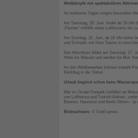
Wettkämpfe mit spektakulären Aktione
An mehreren Tagen sorgen besondere Wett
Am Samstag, 20. Juni, findet ab 19 Uhr 
„Flyman“ mithilfe eines Luftkissens bis 
Am Sonntag, 21. Juni, ab 16 Uhr treten
und Schradin mit ihren Teams in verschi
Den Abschluss bildet am Samstag, 27. Ju
Höhe ins Wasser und werden für Mut, Krea
An den Wettbewerben können sowohl Profi
Rückflug in die Türkei.
Urlaub beginnt schon beim Wasserspo
Wer im Ocean Funpark Gefallen an Wasser
von Lufthansa und Turkish Airlines, verbi
Bremen, Hannover und Berlin führen – je
Bildnachweis
: © SunExpress