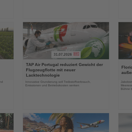
31.07.2026
Lesen
Lesen
TAP Air Portugal reduziert Gewicht der
Sie
Sie
Flori
Flugzeugflotte mit neuer
die
die
auße
Lacktechnologie
Nachrichten
Nachri
und
Innovative Grundierung soll Treibstoffverbrauch,
Jakobsm
Emissionen und Betriebskosten senken
Meeress
Bühne b