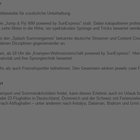
n
bewerbe für zusätzliche Unterhaltung.
die „Jump & Fly WM powered by SunExpress“ statt. Dabei katapultieren profes
zu zehn Meter in die Höhe, wo spektakuläre Sprünge und Tricks bewertet werd
 bei den „Splash Summergames“ bekannte deutsche Streamer und Content Cre
edenen Disziplinen gegeneinander an.
ni, ab 19 Uhr die „Krampen-Weltmeisterschaft powered by SunExpress“. Hier
tivität und ihre Sprungtechnik bewertet.
s als auch Freizeitsportler teilnehmen. Den Gewinnern winken jeweils zwei F
rt
sport und Sommeraktivitäten findet, kann dieses Erlebnis auch im Urlaub fo
ndet 23 Flughäfen in Deutschland, Österreich und der Schweiz mit Ferienziele
 nach Abflughafen – unter anderem nach Antalya, Dalaman, Bodrum und Izmir.