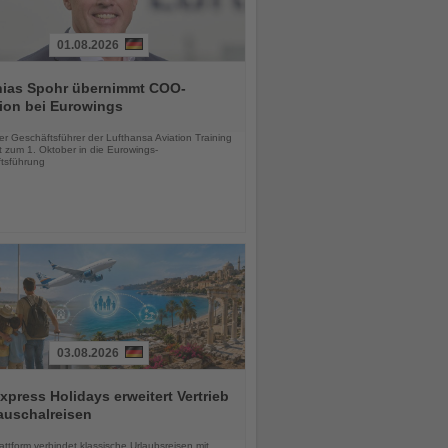
01.08.2026
hias Spohr übernimmt COO-
ion bei Eurowings
chten
er Geschäftsführer der Lufthansa Aviation Training
 zum 1. Oktober in die Eurowings-
tsführung
03.08.2026
press Holidays erweitert Vertrieb
auschalreisen
chten
ttform verbindet klassische Urlaubsreisen mit