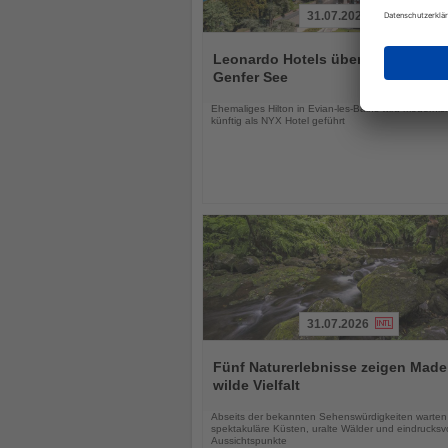
31.07.2026
Lesen
Sie
Leonardo Hotels übernimmt Hotel
die
Genfer See
Nachrichten
Ehemaliges Hilton in Evian-les-Bains wird modernisi
künftig als NYX Hotel geführt
31.07.2026
Lesen
Sie
Fünf Naturerlebnisse zeigen Made
die
wilde Vielfalt
Nachrichten
Abseits der bekannten Sehenswürdigkeiten warten
spektakuläre Küsten, uralte Wälder und eindrucksvo
Aussichtspunkte