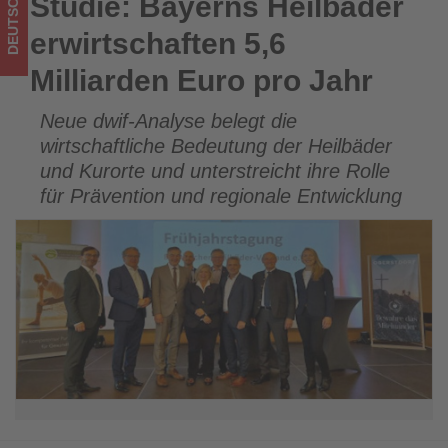
DEUTSCHLAND
Studie: Bayerns Heilbäder
Studie: Bayerns Heilbäder erwirtschaften 5,6 Milliarden Euro
was
pro Jahr
erwirtschaften 5,6
im
Milliarden Euro pro Jahr
Tourismus
Neue dwif-Analyse belegt die
los
wirtschaftliche Bedeutung der Heilbäder
ist!
und Kurorte und unterstreicht ihre Rolle
für Prävention und regionale Entwicklung