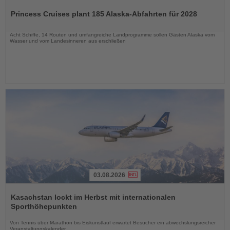
Sie
Princess Cruises plant 185 Alaska-Abfahrten für 2028
die
Nachrichten
Acht Schiffe, 14 Routen und umfangreiche Landprogramme sollen Gästen Alaska vom
Wasser und vom Landesinneren aus erschließen
03.08.2026
Lesen
Sie
Kasachstan lockt im Herbst mit internationalen
die
Sporthöhepunkten
Nachrichten
Von Tennis über Marathon bis Eiskunstlauf erwartet Besucher ein abwechslungsreicher
Veranstaltungskalender