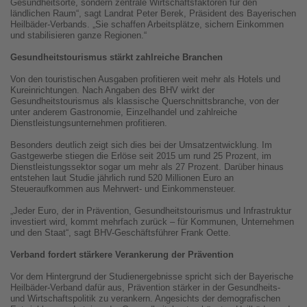
Gesundheitsorte, sondern zentrale Wirtschaftsfaktoren für den
ländlichen Raum“, sagt Landrat Peter Berek, Präsident des Bayerischen
Heilbäder-Verbands. „Sie schaffen Arbeitsplätze, sichern Einkommen
und stabilisieren ganze Regionen.“
Gesundheitstourismus stärkt zahlreiche Branchen
Von den touristischen Ausgaben profitieren weit mehr als Hotels und
Kureinrichtungen. Nach Angaben des BHV wirkt der
Gesundheitstourismus als klassische Querschnittsbranche, von der
unter anderem Gastronomie, Einzelhandel und zahlreiche
Dienstleistungsunternehmen profitieren.
Besonders deutlich zeigt sich dies bei der Umsatzentwicklung. Im
Gastgewerbe stiegen die Erlöse seit 2015 um rund 25 Prozent, im
Dienstleistungssektor sogar um mehr als 27 Prozent. Darüber hinaus
entstehen laut Studie jährlich rund 520 Millionen Euro an
Steueraufkommen aus Mehrwert- und Einkommensteuer.
„Jeder Euro, der in Prävention, Gesundheitstourismus und Infrastruktur
investiert wird, kommt mehrfach zurück – für Kommunen, Unternehmen
und den Staat“, sagt BHV-Geschäftsführer Frank Oette.
Verband fordert stärkere Verankerung der Prävention
Vor dem Hintergrund der Studienergebnisse spricht sich der Bayerische
Heilbäder-Verband dafür aus, Prävention stärker in der Gesundheits-
und Wirtschaftspolitik zu verankern. Angesichts der demografischen