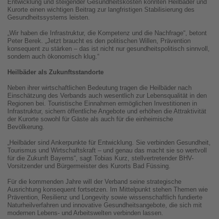
Entwicklung und steigender Gesundheitskosten könnten Heilbäder und
Kurorte einen wichtigen Beitrag zur langfristigen Stabilisierung des
Gesundheitssystems leisten.
„Wir haben die Infrastruktur, die Kompetenz und die Nachfrage“, betont
Peter Berek. „Jetzt braucht es den politischen Willen, Prävention
konsequent zu stärken – das ist nicht nur gesundheitspolitisch sinnvoll,
sondern auch ökonomisch klug.“
Heilbäder als Zukunftsstandorte
Neben ihrer wirtschaftlichen Bedeutung tragen die Heilbäder nach
Einschätzung des Verbands auch wesentlich zur Lebensqualität in den
Regionen bei. Touristische Einnahmen ermöglichen Investitionen in
Infrastruktur, sichern öffentliche Angebote und erhöhen die Attraktivität
der Kurorte sowohl für Gäste als auch für die einheimische
Bevölkerung.
„Heilbäder sind Ankerpunkte für Entwicklung. Sie verbinden Gesundheit,
Tourismus und Wirtschaftskraft – und genau das macht sie so wertvoll
für die Zukunft Bayerns“, sagt Tobias Kurz, stellvertretender BHV-
Vorsitzender und Bürgermeister des Kurorts Bad Füssing.
Für die kommenden Jahre will der Verband seine strategische
Ausrichtung konsequent fortsetzen. Im Mittelpunkt stehen Themen wie
Prävention, Resilienz und Longevity sowie wissenschaftlich fundierte
Naturheilverfahren und innovative Gesundheitsangebote, die sich mit
modernen Lebens- und Arbeitswelten verbinden lassen.