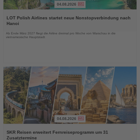
04.08.2026
Lesen
Sie
LOT Polish Airlines startet neue Nonstopverbindung nach
die
Hanoi
Nachrichten
Ab Ende März 2027 fliegt die Airline dreimal pro Woche von Warschau in die
vietnamesische Hauptstadt
04.08.2026
Lesen
Sie
SKR Reisen erweitert Fernreiseprogramm um 31
die
Zusatztermine