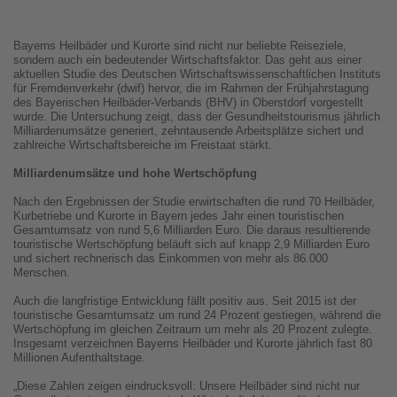
Bayerns Heilbäder und Kurorte sind nicht nur beliebte Reiseziele,
sondern auch ein bedeutender Wirtschaftsfaktor. Das geht aus einer
aktuellen Studie des Deutschen Wirtschaftswissenschaftlichen Instituts
für Fremdenverkehr (dwif) hervor, die im Rahmen der Frühjahrstagung
des Bayerischen Heilbäder-Verbands (BHV) in Oberstdorf vorgestellt
wurde. Die Untersuchung zeigt, dass der Gesundheitstourismus jährlich
Milliardenumsätze generiert, zehntausende Arbeitsplätze sichert und
zahlreiche Wirtschaftsbereiche im Freistaat stärkt.
Milliardenumsätze und hohe Wertschöpfung
Nach den Ergebnissen der Studie erwirtschaften die rund 70 Heilbäder,
Kurbetriebe und Kurorte in Bayern jedes Jahr einen touristischen
Gesamtumsatz von rund 5,6 Milliarden Euro. Die daraus resultierende
touristische Wertschöpfung beläuft sich auf knapp 2,9 Milliarden Euro
und sichert rechnerisch das Einkommen von mehr als 86.000
Menschen.
Auch die langfristige Entwicklung fällt positiv aus. Seit 2015 ist der
touristische Gesamtumsatz um rund 24 Prozent gestiegen, während die
Wertschöpfung im gleichen Zeitraum um mehr als 20 Prozent zulegte.
Insgesamt verzeichnen Bayerns Heilbäder und Kurorte jährlich fast 80
Millionen Aufenthaltstage.
„Diese Zahlen zeigen eindrucksvoll: Unsere Heilbäder sind nicht nur