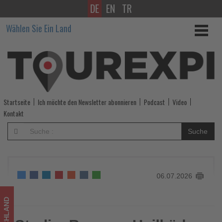
DE
EN
TR
Studie:
Wählen Sie Ein Land
Bayerns
Heilbäder
erwirtschaften
5,6
Startseite
Ich möchte den Newsletter abonnieren
Podcast
Video
Milliarden
Kontakt
Euro
Suche
pro
Jahr
06.07.2026
-
Wissen,