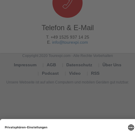
Telefon & E-Mail
T. +49 1525 937 14 25
E.
info@tourexpi.com
Copyright 2020 Tourexpi.com - Alle Rechte Vorbehalten
Impressum
AGB
Datenschutz
Über Uns
Podcast
Video
RSS
Unsere Webseite ist auf allen Computern und mobilen Geräten gut nutzbar.
Tourexpi,
turizm
haberleri,
Reisebüros,
tourism
news,
noticias
de