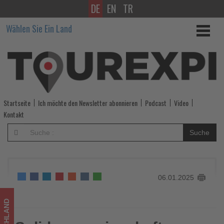
DE
EN
TR
Solidargemeinschaft:
Wählen Sie Ein Land
Marriott
International
tritt
dem
Startseite
Ich möchte den Newsletter abonnieren
Podcast
Video
Hotelverband
Kontakt
Deutschland
Suche
bei
-
06.01.2025
Wissen,
was