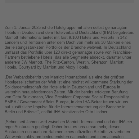
Zum 1. Januar 2025 ist die Hotelgruppe mit allen selbst gemanagten
Hotels in Deutschland dem Hotelverband Deutschland (IHA) beigetreten.
Marriott International bietet mit fast 9.100 Hotels und Resorts in 142
Ländern und Territorien unter dem Dach von mehr als 30 Marken eines
der leistungsstärksten Portfolios der Branche weltweit. In Deutschland
umfasst das Portfolio über 120 direkt gemanagte sowie von Franchise-
Partnern betriebene Hotels, das alle Segmente abdeckt, darunter unter
anderem JW Marriott, The Ritz-Carlton, Westin, Sheraton, Marriott
Hotels, Courtyard by Marriott und Moxy Hotels.
„Der Verbandsbeitritt von Marriott International als eine der größten
Hotelgesellschaften der Welt ist eine höchst willkommene Stärkung der
Solidargemeinschaft der Hotellerie in Deutschland und Europa in
weiterhin herausfordernden Zeiten. Mit der bereits erfolgten Berufung
von Gitta Brückmann, Vice President Corporate Social Responsibility
EMEA / Government Affairs Europe, in den IHA-Beirat freuen wir uns
auf zusätzliche Impulse für die Interessenvertretung der Branche in
Berlin und Brüssel“, erklärt IHA-Vorsitzender Otto Lindner.
„Schon seit Jahren wird zwischen Marriott International und der IHA ein
reger Austausch gepflegt. Daher freut es uns umso mehr, diesen
Austausch nun auch im Rahmen eines offiziellen Beitritts zu vertiefen.
Wir werden aktiv am bedeutendsten nationalen und internationalen