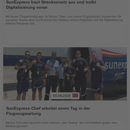
Sie
SunExpress baut Streckennetz aus und treibt
die
Digitalisierung voran
Nachrichten
Mit neuen Flugverbindungen im Nahen Osten und einem KI-gestützten Assistenten für
operative Teams setzt SunExpress den Ausbau seines Angebots und die Digitalisierung
interner Prozesse fort.
04.08.2026
Lesen
Sie
SunExpress-Chef arbeitet einen Tag in der
die
Flugzeugwartung
Nachrichten
Marcus Schnabel tauschte beim internen „Job Tasting“ den Schreibtisch gegen den
Werkzeugkasten