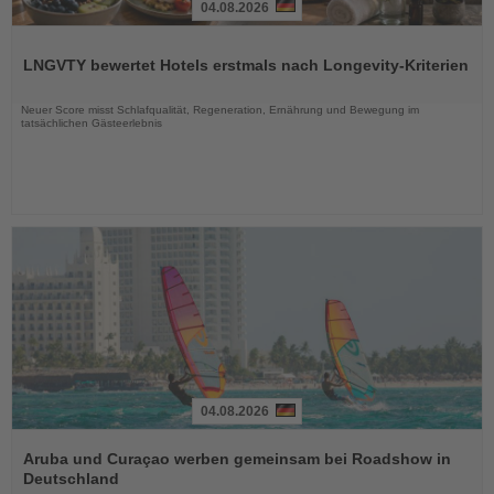
04.08.2026
Lesen
Sie
LNGVTY bewertet Hotels erstmals nach Longevity-Kriterien
die
Nachrichten
Neuer Score misst Schlafqualität, Regeneration, Ernährung und Bewegung im
tatsächlichen Gästeerlebnis
04.08.2026
Lesen
Sie
Aruba und Curaçao werben gemeinsam bei Roadshow in
die
Deutschland
Nachrichten