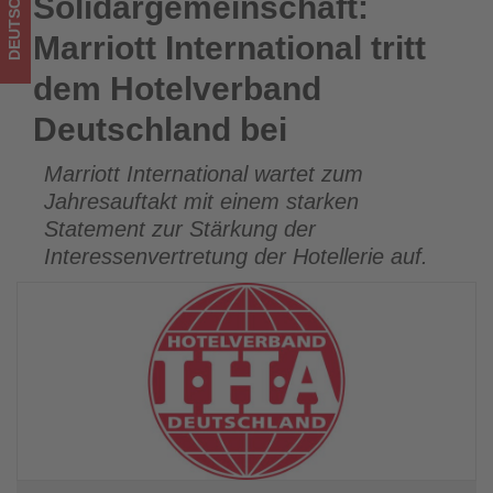
DEUTSCHLAND
Solidargemeinschaft:
Solidargemeinschaft: Marriott International tritt dem
im
Hotelverband Deutschland bei
Marriott International tritt
Tourismus
dem Hotelverband
los
Deutschland bei
ist!
Marriott International wartet zum
Jahresauftakt mit einem starken
Statement zur Stärkung der
Interessenvertretung der Hotellerie auf.