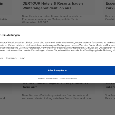
Sie
Sie
in
DERTOUR Hotels & Resorts bauen
Essen
die
die
Winterangebot deutlich aus
Park 
Nachrichten
Nachri
a
Neue Hotels, innovative Konzepte und zusätzliche
Das neu
raktiv
Erlebnisse erweitern das Markenportfolio für die
Geschäf
Wintersaison 2026/27
03.08.2026
Lesen
Lesen
Sie
Sie
-
Condor nimmt tägliche Flüge nach Tel
Kasac
die
die
Aviv auf
inte
Nachrichten
Nachri
Neue Nonstop-Verbindung stärkt das Streckennetz und
Von Tenn
 und
verbessert die Anbindung zwischen Deutschland und Israel
Besuche