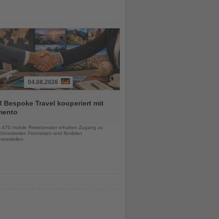
04.08.2026
 Bespoke Travel kooperiert mit
mento
chten
s 470 mobile Reiseberater erhalten Zugang zu
hneiderten Fernreisen und flexiblen
smodellen