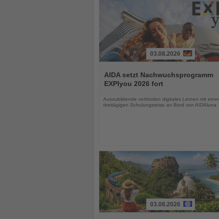
03.08.2026
Lesen
Sie
AIDA setzt Nachwuchsprogramm
die
EXPIyou 2026 fort
Nachrichten
Auszubildende verbinden digitales Lernen mit einer
dreitägigen Schulungsreise an Bord von AIDAluna
03.08.2026
Lesen