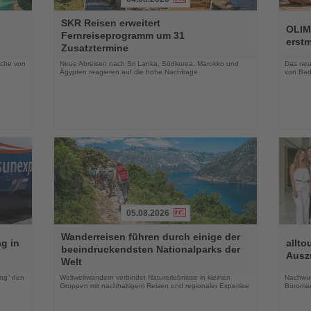
Lesen
Lesen
SKR Reisen erweitert
Sie
Sie
OLIM
Fernreiseprogramm um 31
die
die
erst
Zusatztermine
Nachrichten
Nachri
oche von
Neue Abreisen nach Sri Lanka, Südkorea, Marokko und
Das neue
Ägypten reagieren auf die hohe Nachfrage
von Bad
05.08.2026
Lesen
Lesen
Wanderreisen führen durch einige der
Sie
Sie
g in
allto
beeindruckendsten Nationalparks der
die
die
Ausz
Welt
Nachrichten
Nachri
ing“ den
Weltweitwandern verbindet Naturerlebnisse in kleinen
Nachwuch
Gruppen mit nachhaltigem Reisen und regionaler Expertise
Büroma