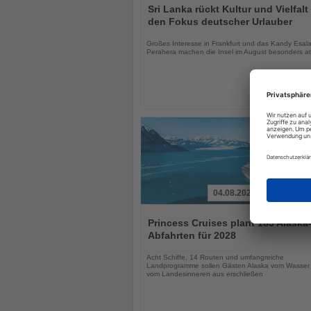
Sie
Sri Lanka rückt Kultur und Vielfalt 
die
den Fokus deutscher Urlauber
Nachrichten
Großes Interesse in Frankfurt und das Kandy Esal
Perahera machen die Insel im August besonders att
04.08.2026
Lesen
Sie
Princess Cruises plant 185 Alaska
die
Abfahrten für 2028
Nachrichten
Acht Schiffe, 14 Routen und umfangreiche
Landprogramme sollen Gästen Alaska vom Wasser
vom Landesinneren aus erschließen