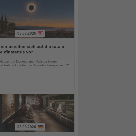
03.08.2026
ren bereiten sich auf die totale
nfinsternis vor
chten
-Häuser auf Menorca und Mallorca bieten
wöhnliche Orte für das Himmelsschauspiel am 12.
03.08.2026