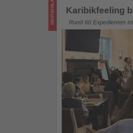
DEUTSCHLAND
los
Karibikfeeling beim alltours
Karibikfeeling 
ist!
Rund 60 Expedienten inf