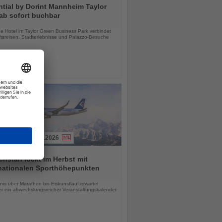
tial by Dorint Mannheim Taylor
ab sofort buchbar
chten
e Hotel im Taylor Green Business Park verbindet
tsreisen, Stadterlebnisse und Palazzo-Besuche
03.08.2026
hstan lockt im Herbst mit
rnationalen Sporthöhepunkten
chten
is über Marathon bis Eiskunstlauf erwartet
r ein abwechslungsreicher Veranstaltungskalender