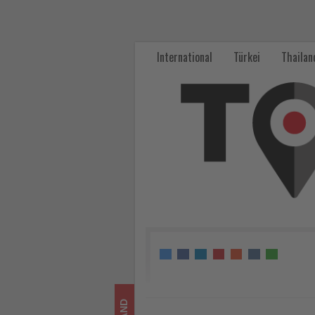
Karibikfeeling
beim
International
Türkei
Thailan
alltours
Reisebüroabend
in
Ratingen
-
Wissen,
was
im
Tourismus