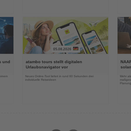
05.08.2026
Lesen
Lesen
Sie
Sie
s und
atambo tours stellt digitalen
NAAR
die
die
Urlaubsnavigator vor
sola
Nachrichten
Nachri
 einem
Neues Online-Tool liefert in rund 60 Sekunden drei
Mehr al
individuelle Reiseideen
maßgesc
Planung