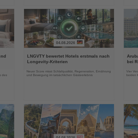
04.08.2026
Lesen
Lesen
Sie
Sie
und
LNGVTY bewertet Hotels erstmals nach
Arub
die
die
Longevity-Kriterien
bei 
Nachrichten
Nachri
Neuer Score misst Schlafqualität, Regeneration, Ernährung
Vier Ver
s des
und Bewegung im tatsächlichen Gästeerlebnis
beiden K
04.08.2026