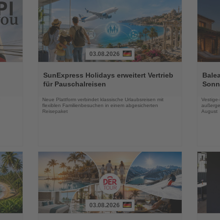
03.08.2026
Lesen
Lesen
Sie
Sie
SunExpress Holidays erweitert Vertrieb
Balea
die
die
für Pauschalreisen
Sonne
Nachrichten
Nachri
Neue Plattform verbindet klassische Urlaubsreisen mit
Vestige
flexiblen Familienbesuchen in einem abgesicherten
außerge
Reisepaket
August
03.08.2026
Lesen
Lesen