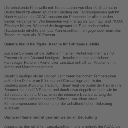
Die anhaltende Hitzewelle mit Temperaturen von über 30 Grad hat in
Deutschland zu einem spürbaren Anstieg der Fahrzeugpannen geführt.
Nach Angaben des ADAC mussten die Pannenhelfer allein an den
beiden vergangenen Wochenenden von Freitag bis Sonntag rund 70.000
Einsätze leisten. Während der insgesamt elf Tage andauernden
Hitzeperiode erhöhte sich das Pannenaufkommen gegenüber normalen
Tagen um mehr als 20 Prozent.
Batterie bleibt häufigste Ursache für Fahrzeugausfälle
Auch im Sommer ist die Batterie mit einem Anteil von mehr als 40
Prozent die mit Abstand häufigste Ursache für liegengebliebene
Fahrzeuge. Rund ein Viertel aller Einsätze entfällt auf Probleme mit
Motor und Motormanagement.
Deutlich häufiger als im übrigen Jahr treten bei hohen Temperaturen
außerdem Defekte an Kühlung und Klimaanlage auf. In der
Bauteilgruppe „Kühlung, Heizung, Klima“ liegt der Anteil der Pannen im
Sommer bei rund 13 Prozent und damit etwa doppelt so hoch wie im
Jahresdurchschnitt. Ursache ist die intensive Beanspruchung der
Klimaanlagen während längerer Fahrten. Vor allem ältere
Klimakompressoren können unter der anhaltend hohen Belastung
ausfallen.
Digitaler Pannennotruf gewinnt weiter an Bedeutung
Angesichts des erhöhten Einsatzaufkommens empfiehlt der ADAC die