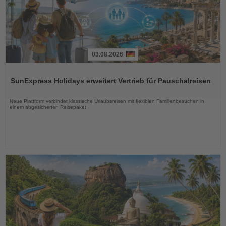
03.08.2026
Lesen
Sie
SunExpress Holidays erweitert Vertrieb für Pauschalreisen
die
Nachrichten
Neue Plattform verbindet klassische Urlaubsreisen mit flexiblen Familienbesuchen in
einem abgesicherten Reisepaket