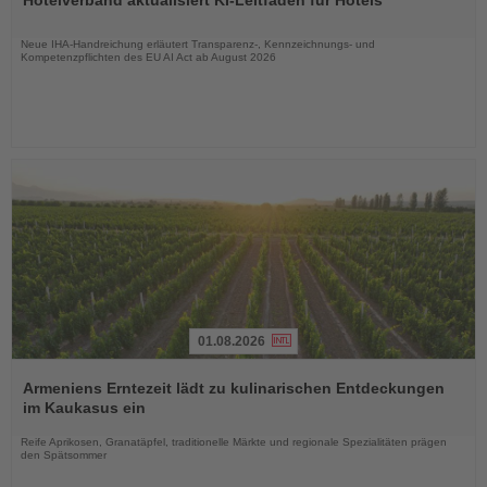
Hotelverband aktualisiert KI-Leitfaden für Hotels
die
Nachrichten
Neue IHA-Handreichung erläutert Transparenz-, Kennzeichnungs- und
Kompetenzpflichten des EU AI Act ab August 2026
01.08.2026
Lesen
Sie
Armeniens Erntezeit lädt zu kulinarischen Entdeckungen
die
im Kaukasus ein
Nachrichten
Reife Aprikosen, Granatäpfel, traditionelle Märkte und regionale Spezialitäten prägen
den Spätsommer