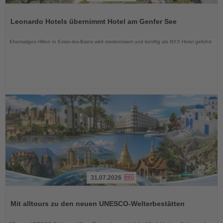
Lesen
Sie
Leonardo Hotels übernimmt Hotel am Genfer See
die
Nachrichten
Ehemaliges Hilton in Evian-les-Bains wird modernisiert und künftig als NYX Hotel geführt
31.07.2026
Lesen
Sie
Mit alltours zu den neuen UNESCO-Welterbestätten
die
Nachrichten