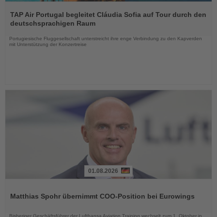
Lesen
Sie
TAP Air Portugal begleitet Cláudia Sofia auf Tour durch den
die
deutschsprachigen Raum
Nachrichten
Portugiesische Fluggesellschaft unterstreicht ihre enge Verbindung zu den Kapverden
mit Unterstützung der Konzertreise
01.08.2026
Lesen
Sie
Matthias Spohr übernimmt COO-Position bei Eurowings
die
Nachrichten
Bisheriger Geschäftsführer der Lufthansa Aviation Training wechselt zum 1. Oktober in