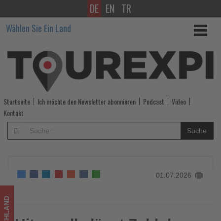
DE
EN
TR
Hitzewelle
Wählen Sie Ein Land
lässt
Zahl
der
ADAC-
Startseite
Ich möchte den Newsletter abonnieren
Podcast
Video
Panneneinsätze
Kontakt
deutlich
Suche
steigen
-
01.07.2026
Wissen,
was