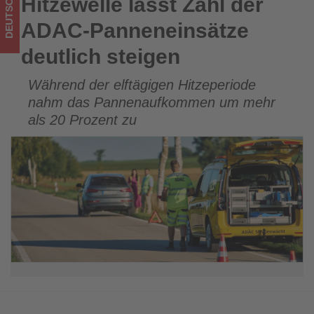
DEUTSCHLAND
Hitzewelle lässt Zahl der
Hitzewelle lässt Zahl der ADAC-Panneneinsätze deutlich
im
steigen
ADAC-Panneneinsätze
Tourismus
deutlich steigen
los
Während der elftägigen Hitzeperiode
ist!
nahm das Pannenaufkommen um mehr
als 20 Prozent zu