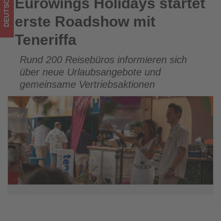
DEUTSCHLAND
Eurowings Holidays startet
Eurowings Holidays startet erste Roadshow mit Teneriffa
Tourismus
erste Roadshow mit
los
Teneriffa
ist!
Rund 200 Reisebüros informieren sich
über neue Urlaubsangebote und
gemeinsame Vertriebsaktionen