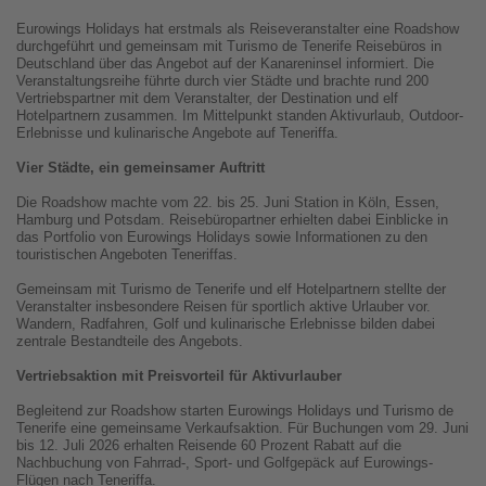
Eurowings Holidays hat erstmals als Reiseveranstalter eine Roadshow
durchgeführt und gemeinsam mit Turismo de Tenerife Reisebüros in
Deutschland über das Angebot auf der Kanareninsel informiert. Die
Veranstaltungsreihe führte durch vier Städte und brachte rund 200
Vertriebspartner mit dem Veranstalter, der Destination und elf
Hotelpartnern zusammen. Im Mittelpunkt standen Aktivurlaub, Outdoor-
Erlebnisse und kulinarische Angebote auf Teneriffa.
Vier Städte, ein gemeinsamer Auftritt
Die Roadshow machte vom 22. bis 25. Juni Station in Köln, Essen,
Hamburg und Potsdam. Reisebüropartner erhielten dabei Einblicke in
das Portfolio von Eurowings Holidays sowie Informationen zu den
touristischen Angeboten Teneriffas.
Gemeinsam mit Turismo de Tenerife und elf Hotelpartnern stellte der
Veranstalter insbesondere Reisen für sportlich aktive Urlauber vor.
Wandern, Radfahren, Golf und kulinarische Erlebnisse bilden dabei
zentrale Bestandteile des Angebots.
Vertriebsaktion mit Preisvorteil für Aktivurlauber
Begleitend zur Roadshow starten Eurowings Holidays und Turismo de
Tenerife eine gemeinsame Verkaufsaktion. Für Buchungen vom 29. Juni
bis 12. Juli 2026 erhalten Reisende 60 Prozent Rabatt auf die
Nachbuchung von Fahrrad-, Sport- und Golfgepäck auf Eurowings-
Flügen nach Teneriffa.