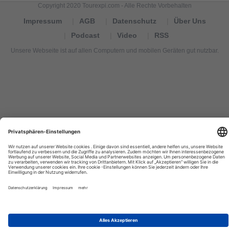
Copyright 2020 Tourexpi.com - Alle Rechte Vorbehalten
Impressum
AGB
Datenschutz
Über Uns
Podcast
Video
RSS
Unsere Webseite ist auf allen Computern und mobilen Geräten gut nutzbar.
Tourexpi,
turizm
haberleri,
Reisebüros,
tourism
news,
noticias
de
turismo,
Tourismus
Nachrichten,
новости
туризма,
travel
tourism
news,
international