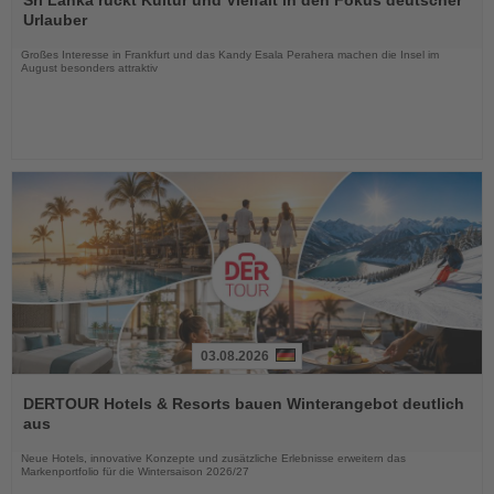
Sri Lanka rückt Kultur und Vielfalt in den Fokus deutscher
die
Urlauber
Nachrichten
Großes Interesse in Frankfurt und das Kandy Esala Perahera machen die Insel im
August besonders attraktiv
03.08.2026
Lesen
Sie
DERTOUR Hotels & Resorts bauen Winterangebot deutlich
die
aus
Nachrichten
Neue Hotels, innovative Konzepte und zusätzliche Erlebnisse erweitern das
Markenportfolio für die Wintersaison 2026/27