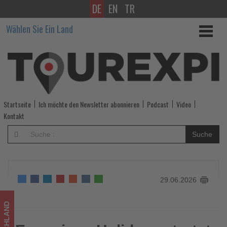
DE
EN
TR
Eurowings
Wählen Sie Ein Land
Holidays
startet
erste
Roadshow
Startseite
Ich möchte den Newsletter abonnieren
Podcast
Video
mit
Kontakt
Teneriffa
Suche
-
Wissen,
29.06.2026
was
im