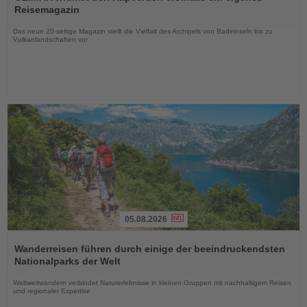
die
Reisemagazin
Nachrichten
Das neue 20-seitige Magazin stellt die Vielfalt des Archipels von Badeinseln bis zu
Vulkanlandschaften vor
05.08.2026
Lesen
Sie
Wanderreisen führen durch einige der beeindruckendsten
die
Nationalparks der Welt
Nachrichten
Weltweitwandern verbindet Naturerlebnisse in kleinen Gruppen mit nachhaltigem Reisen
und regionaler Expertise