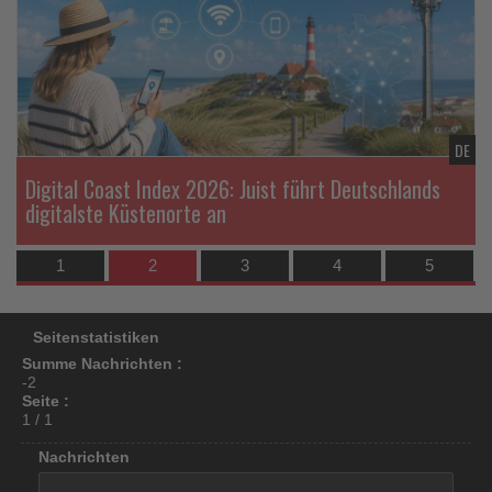
die
di
los
Nachrichten
Na
ist!
DE
DE
w
Digital Coast Index 2026: Juist führt Deutschlands
digitalste Küstenorte an
1
2
3
4
5
Seitenstatistiken
Summe Nachrichten :
-2
Seite :
1 / 1
Nachrichten