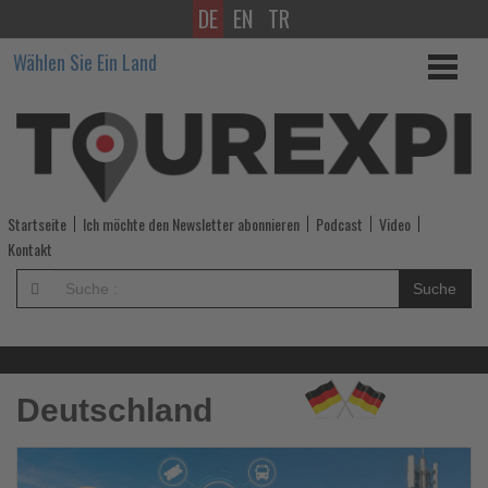
DE
EN
TR
Wissen,
Wählen Sie Ein Land
was
im
Tourismus
los
Startseite
Ich möchte den Newsletter abonnieren
Podcast
Video
ist!
Kontakt
-
Suche
Wissen,
was
Deutschland
im
Tourismus
Lesen
Le
Sie
Si