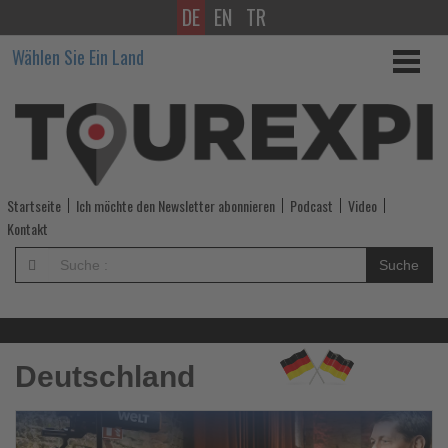
DE
EN
TR
Wissen,
Wählen Sie Ein Land
was
im
Tourismus
los
Startseite
Ich möchte den Newsletter abonnieren
Podcast
Video
ist!
Kontakt
-
Suche
Wissen,
was
Deutschland
im
Tourismus
Lesen
Le
Sie
Si