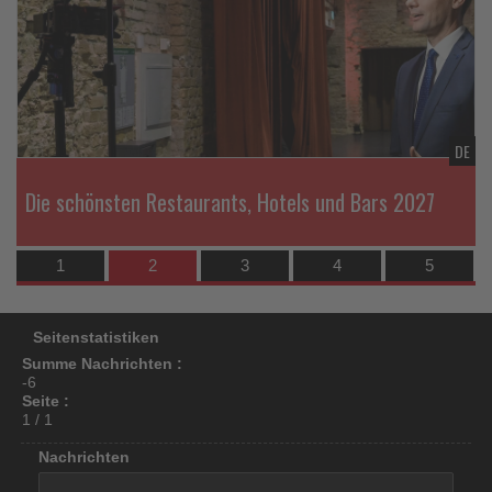
die
di
los
Nachrichten
Na
ist!
DE
DE
Die schönsten Restaurants, Hotels und Bars 2027
1
2
3
4
5
Seitenstatistiken
Summe Nachrichten :
-6
Seite :
1 / 1
Nachrichten