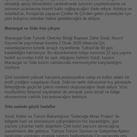
olmadığı geçiş dönemlerini canlandırarak turizmin çeşitlenmesine ve
sezonun uzamasına önemli katkı sağlayacağını ifade ediyor. Antalya ve
İstanbul’un, Avrupa’da yaşayan Çinliler ile Çin’den gelen ziyaretçiler için
yeni buluşma noktaları haline gelebileceğini de ekliyor.
Manavgat ve Side öne çıkıyor
Manavgat-Side Turistik Otelciler Birliği Başkanı Zafer Süral, Resmî
Gazete’de yayımlanan kararla 2 Ocak 2026 itibarıyla Çin
vatandaşlarının turistik amaçlı ziyaretlerde Türkiye’de 90 gün
kalabildiğini hatırlatıyor. Bu düzenlemenin bölge turizmini 12 aya yayma
hedefi açısından kritik bir eşik olduğunu belirten Süral, kararın
Manavgat ve Side turizm camiasında memnuniyetle karşılandığını
söylüyor.
Çinli turistlerin yüksek harcama potansiyeline sahip ve kültür odaklı bir
profil çizdiğini vurgulayan Süral, Side’nin tarihi dokusunun kış güneşiyle
birleştiğinde güçlü bir çekim merkezi oluşturacağını ifade ediyor. Vize
muafiyetinin bireysel seyahatleri de artırarak yerel esnaf ve bölge
ekonomisine canlılık kazandıracağını belirtiyor.
Orta vadede güçlü hedefler
Süral, Kültür ve Turizm Bakanlığının “Geleceğe Miras Projesi” ile
bölgede kazı ve restorasyon çalışmalarının hız kazandığını, gün
yüzüne çıkarılan tarihi değerlerin Çinli turist sayısını artıracağına
inandıklarını dile getiriyor. Türkiye Turizm Tanıtım ve Geliştirme Ajansı
tarafından yürütülen stratejik tanıtım faaliyetleriyle Çin pazarında orta