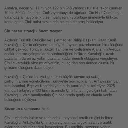
Antalya, geçen yıl 17 milyon 122 bin 548 yabancı turistle rekor kırarken
10 bin 500’ün üzerinde Çinli ziyaretçiyi de ağırladı. Çin Halk Cumhuriyeti
vatandaşlarına yönelik vize muafiyetinin yürürlüğe girmesiyle birlikte,
kente gelen Çinli turist sayısında belirgin bir artış bekleniyor.
Çin pazarı stratejik önem taşıyor
Akdeniz Turistik Otelciler ve İşletmeciler Birliği Başkanı Kaan Kaşif
Kavaloğlu, Çin’in dünyanın en büyük kaynak pazarlarından biri olduğuna
dikkat çekiyor. Türkiye Turizm Tanıtım ve Geliştirme Ajansının Avrupa
odaklı tanıtım çalışmalarını sürdürdüğünü belirten Kavaloğlu, uzak
pazarların da en az yakın pazarlar kadar önemli olduğunu vurguluyor.
Çin ile karşılıklı vize muafiyetinin, bu açıdan son derece olumlu bir
gelişme olduğunu ifade ediyor.
Kavaloğlu, Çin’de faaliyet gösteren büyük çevrim içi satış
platformlarının yöneticilerini Türkiye’de ağırladıklarını, Antalya’nın yanı
sıra İstanbul, Ege ve Kapadokya’nın da tanıtıldığını belirtiyor. 2025
yılında Türkiye’ye 400 binin üzerinde Çinli turistin geldiğini hatırlatan
Kavaloğlu, vize muafiyetinin Çin basınında geniş ve olumlu yankı
bulduğunu söylüyor.
Sezonun uzamasına katkı
Çinli turistlerin kültür ve tarih odaklı seyahati tercih ettiğini belirten
Kavaloğlu, Antalya’da Çinli ziyaretçilerin daha çok nisan ve aralık
aylarında yoğunlaştığını kaydediyor. Bu tercihin, sezonun yoğun