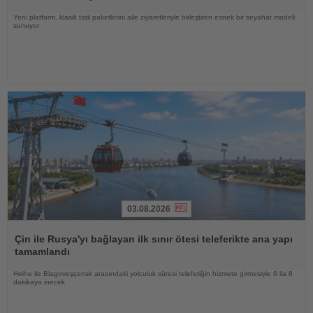
Yeni platform, klasik tatil paketlerini aile ziyaretleriyle birleştiren esnek bir seyahat modeli
sunuyor
03.08.2026
Haberi
Oku
Çin ile Rusya'yı bağlayan ilk sınır ötesi teleferikte ana yapı
tamamlandı
Heihe ile Blagoveşçensk arasındaki yolculuk süresi teleferiğin hizmete girmesiyle 6 ila 8
dakikaya inecek