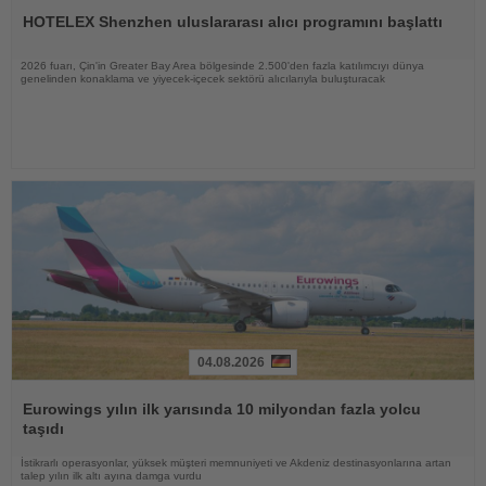
Oku
HOTELEX Shenzhen uluslararası alıcı programını başlattı
2026 fuarı, Çin'in Greater Bay Area bölgesinde 2.500'den fazla katılımcıyı dünya
genelinden konaklama ve yiyecek-içecek sektörü alıcılarıyla buluşturacak
04.08.2026
Haberi
Oku
Eurowings yılın ilk yarısında 10 milyondan fazla yolcu
taşıdı
İstikrarlı operasyonlar, yüksek müşteri memnuniyeti ve Akdeniz destinasyonlarına artan
talep yılın ilk altı ayına damga vurdu