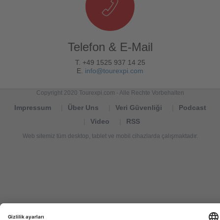
Telefon & E-Mail
T. +49 1525 937 14 25
E.
info@tourexpi.com
Copyright 2020 Tourexpi.com - Alle Rechte Vorbehalten
Impressum
Über Uns
Veri Güvenliği
Podcast
Video
RSS
Web sitemiz tüm desktop, tablet ve mobil cihazlarda çalışmaktadır.
Tourexpi,
turizm
haberleri,
Reisebüros,
tourism
news,
noticias
de