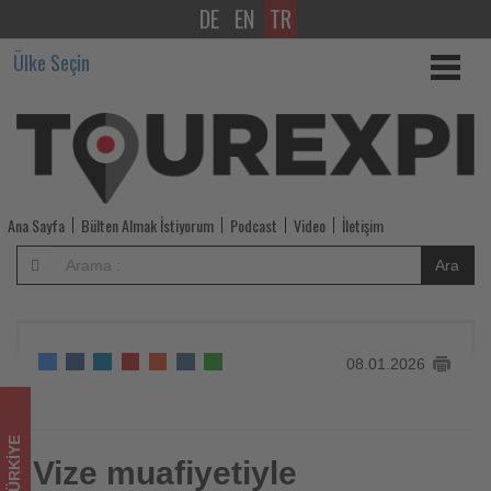
DE
EN
TR
Vize
Ülke Seçin
muafiyetiyle
Antalya’da
Çin
pazarından
Ana Sayfa
Bülten Almak İstiyorum
Podcast
Video
İletişim
artış
Ara
beklentisi
-
08.01.2026
Tourexpi,
sizler
TÜRKIYE
için
Vize muafiyetiyle
Vize muafiyetiyle Antalya’da Çin pazarından artış beklentisi