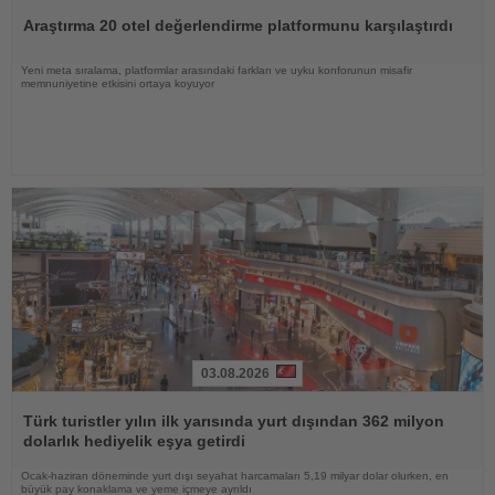
Oku
Araştırma 20 otel değerlendirme platformunu karşılaştırdı
Yeni meta sıralama, platformlar arasındaki farkları ve uyku konforunun misafir
memnuniyetine etkisini ortaya koyuyor
03.08.2026
Haberi
Oku
Türk turistler yılın ilk yarısında yurt dışından 362 milyon
dolarlık hediyelik eşya getirdi
Ocak-haziran döneminde yurt dışı seyahat harcamaları 5,19 milyar dolar olurken, en
büyük pay konaklama ve yeme içmeye ayrıldı