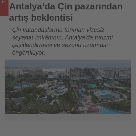
turizmde
Antalya’da Çin pazarından
olup
artış beklentisi
bitenleri
Çin vatandaşlarına tanınan vizesiz
seyahat imkânının, Antalya’da turizmi
takip
çeşitlendirmesi ve sezonu uzatması
ediyor!
öngörülüyor.