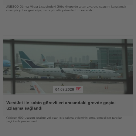
UNESCO Dünya Mirası Listesi'ndeki Göbeklitepe'de artan ziyaretçi sayısını karşılamak
amacıyla yol ve gezi altyapısına yönelik yatırımlar hız kazandı
04.08.2026
Haberi
Oku
WestJet ile kabin görevlileri arasındaki grevde geçici
uzlaşma sağlandı
Yaklaşık 600 uçuşun iptaline yol açan iş bırakma eyleminin sona ermesi için taraflar
geçici anlaşmaya vardı