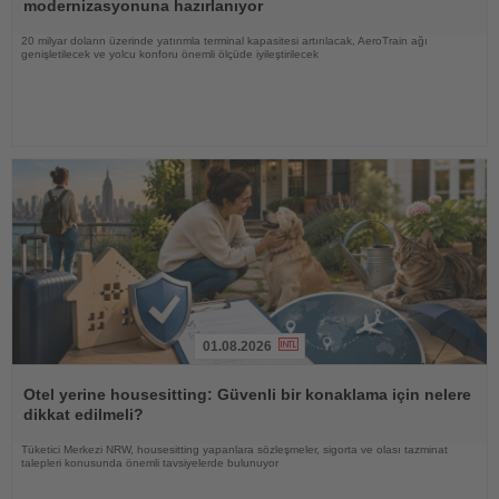
modernizasyonuna hazırlanıyor
20 milyar doların üzerinde yatırımla terminal kapasitesi artırılacak, AeroTrain ağı
genişletilecek ve yolcu konforu önemli ölçüde iyileştirilecek
01.08.2026
Haberi
Oku
Otel yerine housesitting: Güvenli bir konaklama için nelere
dikkat edilmeli?
Tüketici Merkezi NRW, housesitting yapanlara sözleşmeler, sigorta ve olası tazminat
talepleri konusunda önemli tavsiyelerde bulunuyor