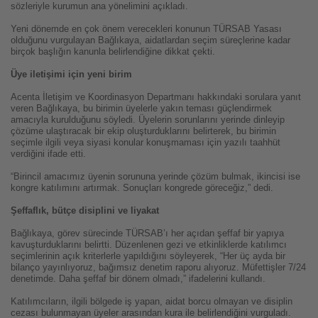
sözleriyle kurumun ana yönelimini açıkladı.
Yeni dönemde en çok önem verecekleri konunun TÜRSAB Yasası
olduğunu vurgulayan Bağlıkaya, aidatlardan seçim süreçlerine kadar
birçok başlığın kanunla belirlendiğine dikkat çekti.
Üye iletişimi için yeni birim
Acenta İletişim ve Koordinasyon Departmanı hakkındaki sorulara yanıt
veren Bağlıkaya, bu birimin üyelerle yakın teması güçlendirmek
amacıyla kurulduğunu söyledi. Üyelerin sorunlarını yerinde dinleyip
çözüme ulaştıracak bir ekip oluşturduklarını belirterek, bu birimin
seçimle ilgili veya siyasi konular konuşmaması için yazılı taahhüt
verdiğini ifade etti.
“Birincil amacımız üyenin sorununa yerinde çözüm bulmak, ikincisi ise
kongre katılımını artırmak. Sonuçları kongrede göreceğiz,” dedi.
Şeffaflık, bütçe disiplini ve liyakat
Bağlıkaya, görev sürecinde TÜRSAB’ı her açıdan şeffaf bir yapıya
kavuşturduklarını belirtti. Düzenlenen gezi ve etkinliklerde katılımcı
seçimlerinin açık kriterlerle yapıldığını söyleyerek, “Her üç ayda bir
bilanço yayınlıyoruz, bağımsız denetim raporu alıyoruz. Müfettişler 7/24
denetimde. Daha şeffaf bir dönem olmadı,” ifadelerini kullandı.
Katılımcıların, ilgili bölgede iş yapan, aidat borcu olmayan ve disiplin
cezası bulunmayan üyeler arasından kura ile belirlendiğini vurguladı.