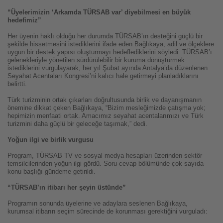
“Üyelerimizin ‘Arkamda TÜRSAB var’ diyebilmesi en büyük
hedefimiz”
Her üyenin haklı olduğu her durumda TÜRSAB’ın desteğini güçlü bir
şekilde hissetmesini istediklerini ifade eden Bağlıkaya, adil ve ölçeklere
uygun bir destek yapısı oluşturmayı hedeflediklerini söyledi. TÜRSAB’ı
gelenekleriyle yönetilen sürdürülebilir bir kuruma dönüştürmek
istediklerini vurgulayarak, her yıl Şubat ayında Antalya’da düzenlenen
Seyahat Acentaları Kongresi’ni kalıcı hale getirmeyi planladıklarını
belirtti.
Türk turizminin ortak çıkarları doğrultusunda birlik ve dayanışmanın
önemine dikkat çeken Bağlıkaya, “Bizim mesleğimizde çatışma yok;
hepimizin menfaati ortak. Amacımız seyahat acentalarımızı ve Türk
turizmini daha güçlü bir geleceğe taşımak,” dedi.
Yoğun ilgi ve birlik vurgusu
Program, TÜRSAB TV ve sosyal medya hesapları üzerinden sektör
temsilcilerinden yoğun ilgi gördü. Soru-cevap bölümünde çok sayıda
konu başlığı gündeme getirildi.
“TÜRSAB’ın itibarı her şeyin üstünde”
Programın sonunda üyelerine ve adaylara seslenen Bağlıkaya,
kurumsal itibarın seçim sürecinde de korunması gerektiğini vurguladı: