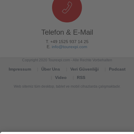
Telefon & E-Mail
T. +49 1525 937 14 25
E.
info@tourexpi.com
Copyright 2020 Tourexpi.com - Alle Rechte Vorbehalten
Impressum
Über Uns
Veri Güvenliği
Podcast
Video
RSS
Web sitemiz tüm desktop, tablet ve mobil cihazlarda çalışmaktadır.
Tourexpi,
turizm
haberleri,
Reisebüros,
tourism
news,
noticias