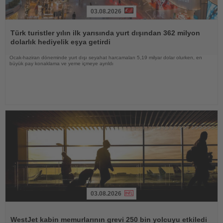
03.08.2026
Haberi
Oku
Türk turistler yılın ilk yarısında yurt dışından 362 milyon
dolarlık hediyelik eşya getirdi
Ocak-haziran döneminde yurt dışı seyahat harcamaları 5,19 milyar dolar olurken, en
büyük pay konaklama ve yeme içmeye ayrıldı
03.08.2026
Haberi
Oku
WestJet kabin memurlarının grevi 250 bin yolcuyu etkiledi