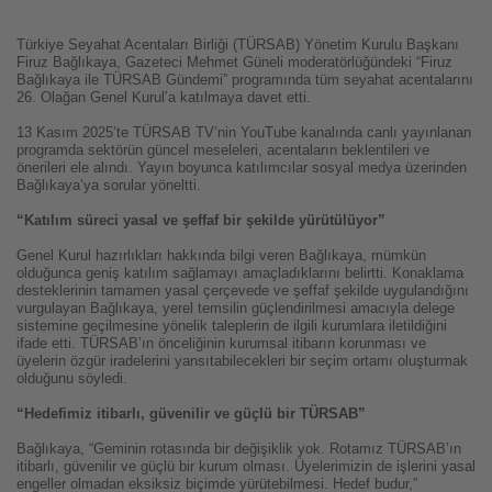
Türkiye Seyahat Acentaları Birliği (TÜRSAB) Yönetim Kurulu Başkanı
Firuz Bağlıkaya, Gazeteci Mehmet Güneli moderatörlüğündeki “Firuz
Bağlıkaya ile TÜRSAB Gündemi” programında tüm seyahat acentalarını
26. Olağan Genel Kurul’a katılmaya davet etti.
13 Kasım 2025’te TÜRSAB TV’nin YouTube kanalında canlı yayınlanan
programda sektörün güncel meseleleri, acentaların beklentileri ve
önerileri ele alındı. Yayın boyunca katılımcılar sosyal medya üzerinden
Bağlıkaya’ya sorular yöneltti.
“Katılım süreci yasal ve şeffaf bir şekilde yürütülüyor”
Genel Kurul hazırlıkları hakkında bilgi veren Bağlıkaya, mümkün
olduğunca geniş katılım sağlamayı amaçladıklarını belirtti. Konaklama
desteklerinin tamamen yasal çerçevede ve şeffaf şekilde uygulandığını
vurgulayan Bağlıkaya, yerel temsilin güçlendirilmesi amacıyla delege
sistemine geçilmesine yönelik taleplerin de ilgili kurumlara iletildiğini
ifade etti. TÜRSAB’ın önceliğinin kurumsal itibarın korunması ve
üyelerin özgür iradelerini yansıtabilecekleri bir seçim ortamı oluşturmak
olduğunu söyledi.
“Hedefimiz itibarlı, güvenilir ve güçlü bir TÜRSAB”
Bağlıkaya, “Geminin rotasında bir değişiklik yok. Rotamız TÜRSAB’ın
itibarlı, güvenilir ve güçlü bir kurum olması. Üyelerimizin de işlerini yasal
engeller olmadan eksiksiz biçimde yürütebilmesi. Hedef budur,”