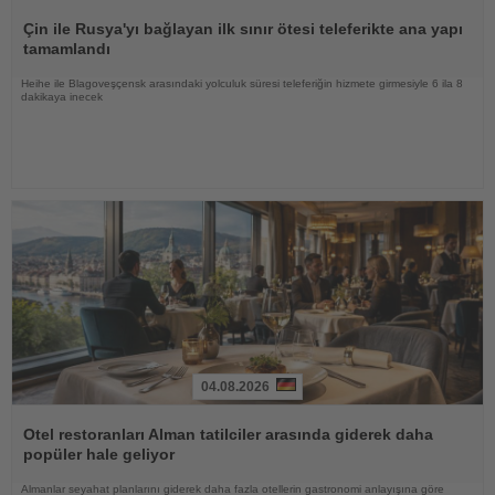
Haberi
Oku
Çin ile Rusya'yı bağlayan ilk sınır ötesi teleferikte ana yapı
tamamlandı
Heihe ile Blagoveşçensk arasındaki yolculuk süresi teleferiğin hizmete girmesiyle 6 ila 8
dakikaya inecek
04.08.2026
Haberi
Oku
Otel restoranları Alman tatilciler arasında giderek daha
popüler hale geliyor
Almanlar seyahat planlarını giderek daha fazla otellerin gastronomi anlayışına göre