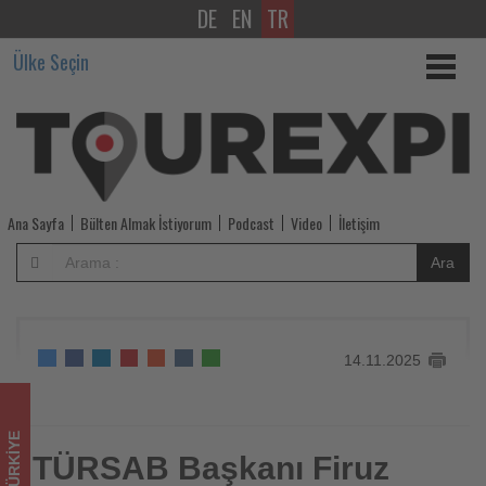
DE
EN
TR
TÜRSAB
Ülke Seçin
Başkanı
Firuz
Bağlıkaya’dan
26ncı
Ana Sayfa
Bülten Almak İstiyorum
Podcast
Video
İletişim
Olağan
Ara
Genel
Kurul’a
14.11.2025
katılım
çağrısı
TÜRKIYE
-
TÜRSAB Başkanı Firuz
TÜRSAB Başkanı Firuz Bağlıkaya’dan 26ncı Olağan Genel
Kurul’a katılım çağrısı