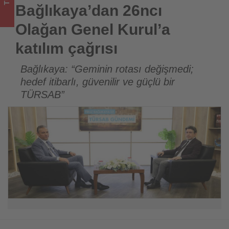
Tourexpi,
Bağlıkaya’dan 26ncı
sizler
Olağan Genel Kurul’a
için
katılım çağrısı
turizmde
Bağlıkaya: “Geminin rotası değişmedi;
hedef itibarlı, güvenilir ve güçlü bir
olup
TÜRSAB”
bitenleri
takip
ediyor!