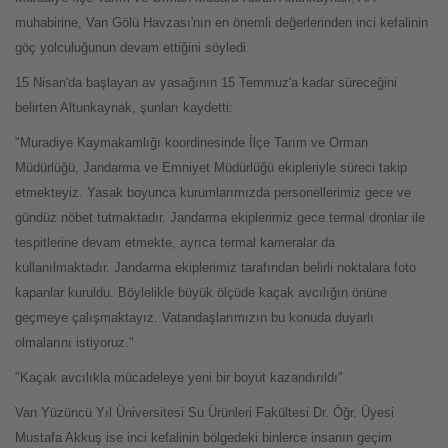
muhabirine, Van Gölü Havzası'nın en önemli değerlerinden inci kefalinin
göç yolculuğunun devam ettiğini söyledi.
15 Nisan'da başlayan av yasağının 15 Temmuz'a kadar süreceğini
belirten Altunkaynak, şunları kaydetti:
"Muradiye Kaymakamlığı koordinesinde İlçe Tarım ve Orman
Müdürlüğü, Jandarma ve Emniyet Müdürlüğü ekipleriyle süreci takip
etmekteyiz. Yasak boyunca kurumlarımızda personellerimiz gece ve
gündüz nöbet tutmaktadır. Jandarma ekiplerimiz gece termal dronlar ile
tespitlerine devam etmekte, ayrıca termal kameralar da
kullanılmaktadır. Jandarma ekiplerimiz tarafından belirli noktalara foto
kapanlar kuruldu. Böylelikle büyük ölçüde kaçak avcılığın önüne
geçmeye çalışmaktayız. Vatandaşlarımızın bu konuda duyarlı
olmalarını istiyoruz."
"Kaçak avcılıkla mücadeleye yeni bir boyut kazandırıldı"
Van Yüzüncü Yıl Üniversitesi Su Ürünleri Fakültesi Dr. Öğr. Üyesi
Mustafa Akkuş ise inci kefalinin bölgedeki binlerce insanın geçim