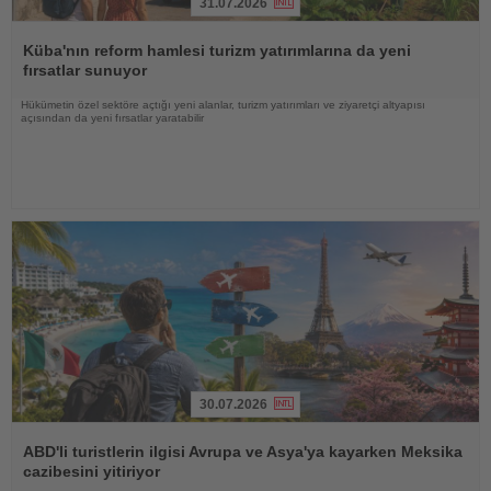
31.07.2026
Haberi
Oku
Küba'nın reform hamlesi turizm yatırımlarına da yeni
fırsatlar sunuyor
Hükümetin özel sektöre açtığı yeni alanlar, turizm yatırımları ve ziyaretçi altyapısı
açısından da yeni fırsatlar yaratabilir
30.07.2026
Haberi
Oku
ABD'li turistlerin ilgisi Avrupa ve Asya'ya kayarken Meksika
cazibesini yitiriyor