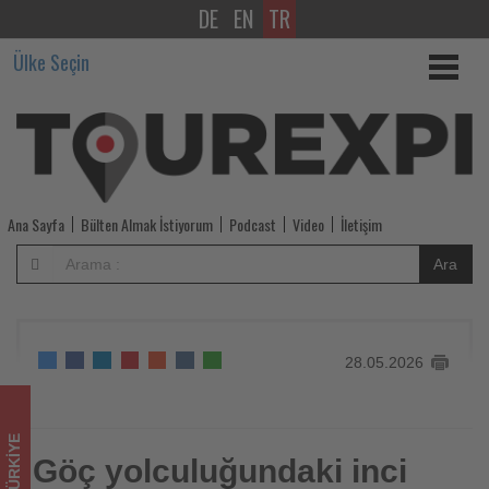
DE
EN
TR
Göç
Ülke Seçin
yolculuğundaki
inci
kefalleri
korunuyor
Ana Sayfa
Bülten Almak İstiyorum
Podcast
Video
İletişim
-
Ara
Tourexpi,
sizler
28.05.2026
için
turizmde
TÜRKIYE
olup
Göç yolculuğundaki inci
Göç yolculuğundaki inci kefalleri korunuyor