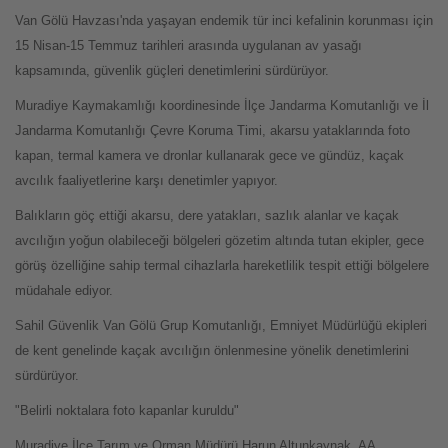
Van Gölü Havzası'nda yaşayan endemik tür inci kefalinin korunması için
15 Nisan-15 Temmuz tarihleri arasında uygulanan av yasağı
kapsamında, güvenlik güçleri denetimlerini sürdürüyor.
Muradiye Kaymakamlığı koordinesinde İlçe Jandarma Komutanlığı ve İl
Jandarma Komutanlığı Çevre Koruma Timi, akarsu yataklarında foto
kapan, termal kamera ve dronlar kullanarak gece ve gündüz, kaçak
avcılık faaliyetlerine karşı denetimler yapıyor.
Balıkların göç ettiği akarsu, dere yatakları, sazlık alanlar ve kaçak
avcılığın yoğun olabileceği bölgeleri gözetim altında tutan ekipler, gece
görüş özelliğine sahip termal cihazlarla hareketlilik tespit ettiği bölgelere
müdahale ediyor.
Sahil Güvenlik Van Gölü Grup Komutanlığı, Emniyet Müdürlüğü ekipleri
de kent genelinde kaçak avcılığın önlenmesine yönelik denetimlerini
sürdürüyor.
"Belirli noktalara foto kapanlar kuruldu"
Muradiye İlçe Tarım ve Orman Müdürü Harun Altunkaynak, AA