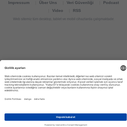
Impressum
Über Uns
Veri Güvenliği
Podcast
Video
RSS
Web sitemiz tüm desktop, tablet ve mobil cihazlarda çalışmaktadır.
Tourexpi,
turizm
haberleri,
Reisebüros,
tourism
news,
noticias
de
turismo,
Tourismus
Nachrichten,
новости
туризма,
travel
tourism
news,
international
tourism
news,