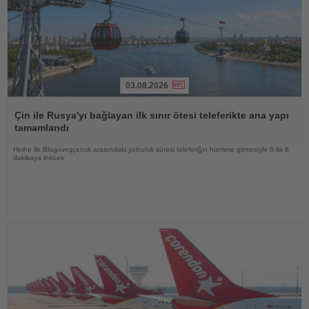
03.08.2026
Haberi
Oku
Çin ile Rusya'yı bağlayan ilk sınır ötesi teleferikte ana yapı
tamamlandı
Heihe ile Blagoveşçensk arasındaki yolculuk süresi teleferiğin hizmete girmesiyle 6 ila 8
dakikaya inecek