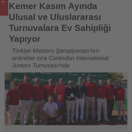
Sahipliği
Kemer Kasım Ayında
Yapıyor
Ulusal ve Uluslararası
-
Turnuvalara Ev Sahipliği
Yapıyor
Tourexpi,
sizler
Türkiye Masters Şampiyonası’nın
ardından sıra Corendon International
için
Juniors Turnuvası’nda
turizmde
olup
bitenleri
takip
ediyor!