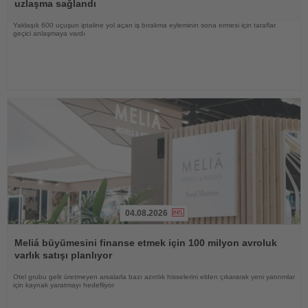
uzlaşma sağlandı
Yaklaşık 600 uçuşun iptaline yol açan iş bırakma eyleminin sona ermesi için taraflar
geçici anlaşmaya vardı
04.08.2026
Haberi
Oku
Meliá büyümesini finanse etmek için 100 milyon avroluk
varlık satışı planlıyor
Otel grubu gelir üretmeyen arsalarla bazı azınlık hisselerini elden çıkararak yeni yatırımlar
için kaynak yaratmayı hedefliyor