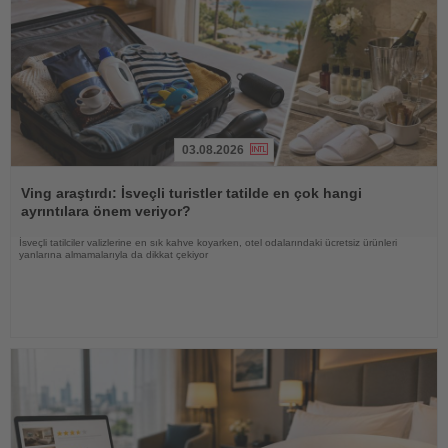
03.08.2026
Haberi
Oku
Ving araştırdı: İsveçli turistler tatilde en çok hangi
ayrıntılara önem veriyor?
İsveçli tatilciler valizlerine en sık kahve koyarken, otel odalarındaki ücretsiz ürünleri
yanlarına almamalarıyla da dikkat çekiyor