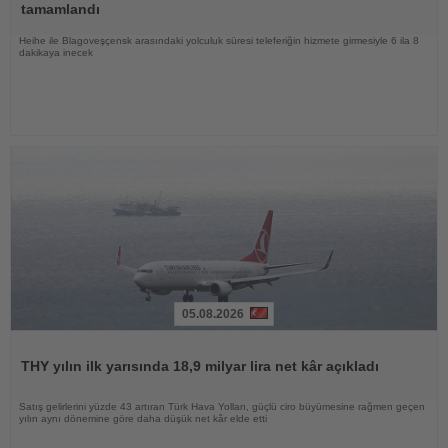
tamamlandı
Heihe ile Blagoveşçensk arasındaki yolculuk süresi teleferiğin hizmete girmesiyle 6 ila 8
dakikaya inecek
05.08.2026
Haberi
Oku
THY yılın ilk yarısında 18,9 milyar lira net kâr açıkladı
Satış gelirlerini yüzde 43 artıran Türk Hava Yolları, güçlü ciro büyümesine rağmen geçen
yılın aynı dönemine göre daha düşük net kâr elde etti