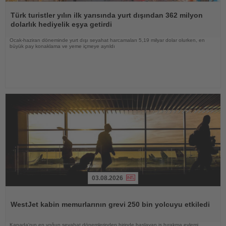
Haberi
Oku
Türk turistler yılın ilk yarısında yurt dışından 362 milyon
dolarlık hediyelik eşya getirdi
Ocak-haziran döneminde yurt dışı seyahat harcamaları 5,19 milyar dolar olurken, en
büyük pay konaklama ve yeme içmeye ayrıldı
03.08.2026
Haberi
Oku
WestJet kabin memurlarının grevi 250 bin yolcuyu etkiledi
Kanada'nın en yoğun seyahat dönemlerinden birinde başlayan iş bırakma eylemi