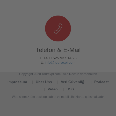
Telefon & E-Mail
T. +49 1525 937 14 25
E.
info@tourexpi.com
Copyright 2020 Tourexpi.com - Alle Rechte Vorbehalten
Impressum
Über Uns
Veri Güvenliği
Podcast
Video
RSS
Web sitemiz tüm desktop, tablet ve mobil cihazlarda çalışmaktadır.
Tourexpi,
turizm
haberleri,