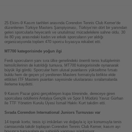
25 Ekim–9 Kasım tarihleri arasında Corendon Tennis Club Kemer’de
düzenlenen Türkiye Masters Şampiyonası, Türkiye’nin dört bir yanından
gelen sporcularla heyecanlı ve unutulmaz mücadelelere sahne oldu. 30
ile 80 yaş arasındaki kadın ve erkek sporcuların yer aldığı
organizasyonda toplam 470 sporcu kıyasıya rekabet etti.
MT700 kategorisinde yoğun ilgi
Ferdi sporcuların yanı sıra ülke genelindeki önemli tenis kulüplerinin
temsilcilerinin de katıldığı turnuva, MT700 kategorisinde oynanarak
büyük ilgi gördü. Sporcular hem ulusal puanlarını yükseltme fırsatı
buldu hem de geçen yıl yenilenen Masters formatıyla birlikte elde
ettikleri ITF Masters puanları sayesinde uluslararası sıralamalarda
ilerleme kaydetti.
9 Kasım Pazar günü gerçekleşen kupa töreninde, dereceye giren
sporculara ödüllerini Antalya Gençlik ve Spor İl Müdürü Yavuz Gürhan
ile TTF Yönetim Kurulu Üyesi İsmail Hakkı Kurt takdim etti.
Sırada Corendon International Juniors Turnuvası var
14 toprak kortu, tesis içi imkânları ve doğayla iç içe konumuyla tenis
camiasında takdir toplayan Corendon Tennis Club Kemer, kasım ayı
boyunca turnuvalara ev sahipliği yapmayı sürdürüyor.