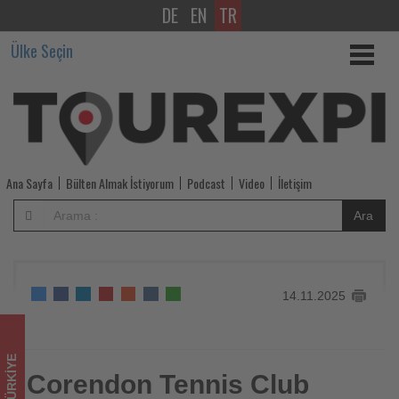
DE
EN
TR
Corendon
Ülke Seçin
Tennis
Club
Kemer
Kasım
Ana Sayfa
Bülten Almak İstiyorum
Podcast
Video
İletişim
Ayında
Ara
Ulusal
ve
14.11.2025
Uluslararası
Turnuvalara
TÜRKIYE
Ev
Corendon Tennis Club
Corendon Tennis Club Kemer Kasım Ayında Ulusal ve
Uluslararası Turnuvalara Ev Sahipliği Yapıyor