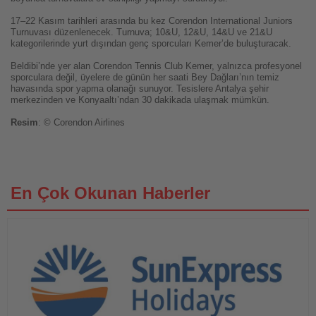
17–22 Kasım tarihleri arasında bu kez Corendon International Juniors
Turnuvası düzenlenecek. Turnuva; 10&U, 12&U, 14&U ve 21&U
kategorilerinde yurt dışından genç sporcuları Kemer’de buluşturacak.
Beldibi’nde yer alan Corendon Tennis Club Kemer, yalnızca profesyonel
sporculara değil, üyelere de günün her saati Bey Dağları’nın temiz
havasında spor yapma olanağı sunuyor. Tesislere Antalya şehir
merkezinden ve Konyaaltı’ndan 30 dakikada ulaşmak mümkün.
Resim
: © Corendon Airlines
En Çok Okunan Haberler