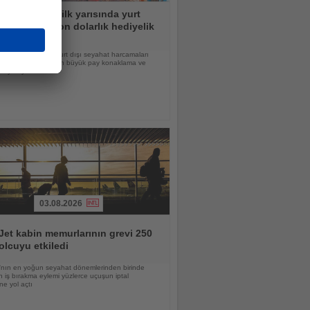
turistler yılın ilk yarısında yurt
dan 362 milyon dolarlık hediyelik
getirdi
ziran döneminde yurt dışı seyahat harcamaları
yar dolar olurken, en büyük pay konaklama ve
eye ayrıldı
03.08.2026
et kabin memurlarının grevi 250
olcuyu etkiledi
nın en yoğun seyahat dönemlerinden birinde
 iş bırakma eylemi yüzlerce uçuşun iptal
ne yol açtı