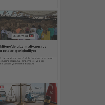
04.08.2026
litepe'de ulaşım altyapısı ve
et rotaları genişletiliyor
Dünya Mirası Listesi'ndeki Göbeklitepe'de artan
i sayısını karşılamak amacıyla yol ve gezi
ına yönelik yatırımlar hız kazandı