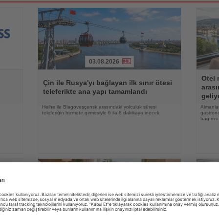
03.08.2026
Haberi
Haberi
Otel 
Oku
Oku
Çin ile Rusya'yı bağlayan ilk sınır ötesi
arası
teleferikte ana yapı tamamlandı
geliy
e
Heihe ile Blagoveşçensk arasındaki yolculuk süresi
Almanlar
teleferiğin hizmete girmesiyle 6 ila 8 dakikaya inecek
gastrono
bağımsı
03.08.2026