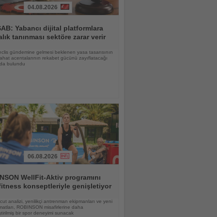
04.08.2026
B: Yabancı dijital platformlara
alık tanınması sektöre zarar verir
Meclis gündemine gelmesi beklenen yasa tasarısının
yahat acentalarının rekabet gücünü zayıflatacağı
nda bulundu
06.08.2026
NSON WellFit-Aktiv programını
fitness konseptleriyle genişletiyor
vücut analizi, yenilikçi antrenman ekipmanları ve yeni
matları, ROBINSON misafirlerine daha
eştirilmiş bir spor deneyimi sunacak