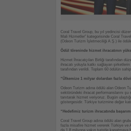
Coral Travel Group, bu yıl yedincisi düzen
Mali Hizmetler” kategorisinde Coral Trave
(Odeon Turizm İşletmeciliği A.Ş.) ile ödüle
Ödül töreninde hizmet ihracatının yüks
Hizmet İhracatçıları Birliği tarafından dü
ihracatı yoluyla katkı sağlayan şirketlerin
tarafından verildi. Toplam 60 ödülün sahi
“Ülkemize 1 milyar dolardan fazla döv
Odeon Turizm adına ödülü alan Odeon T
sektöründeki ihracat performanslarını şu 
tanıtarak hizmet veriyoruz. Bugün ulaştığ
göstergesidir. Türkiye turizmine değer k
“Hedefimiz turizm ihracatında başarım
Coral Travel Group adına ödülü alan grubu
fazla misafire hizmet vererek Türkiye ve A
da 1,8 milyona yakın turistle kapatmaya 