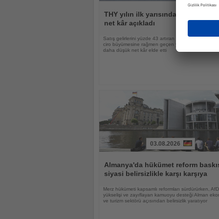
Haberi
Oku
THY yılın ilk yarısında 18,9 milyar l
net kâr açıkladı
Satış gelirlerini yüzde 43 artıran Türk Hava Yolları, 
ciro büyümesine rağmen geçen yılın aynı dönemin
daha düşük net kâr elde etti
03.08.2026
Haberi
Oku
Almanya'da hükümet reform baskıs
siyasi belirsizlikle karşı karşıya
Merz hükümeti kapsamlı reformları sürdürürken, AfD
yükselişi ve zayıflayan kamuoyu desteği Alman eko
ve turizm sektörü açısından belirsizlik yaratıyor