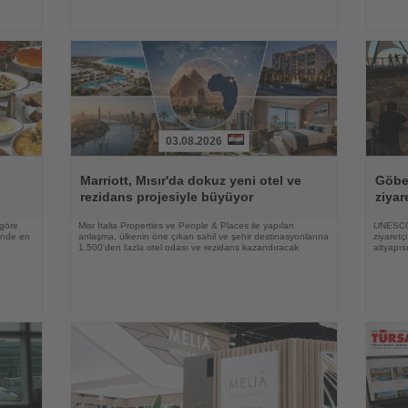
03.08.2026
Haberi
Haberi
Oku
Oku
Marriott, Mısır'da dokuz yeni otel ve
Göbek
rezidans projesiyle büyüyor
ziyar
 göre
Misr Italia Properties ve People & Places ile yapılan
UNESCO 
rinde en
anlaşma, ülkenin öne çıkan sahil ve şehir destinasyonlarına
ziyaretç
1.500'den fazla otel odası ve rezidans kazandıracak
altyapıs