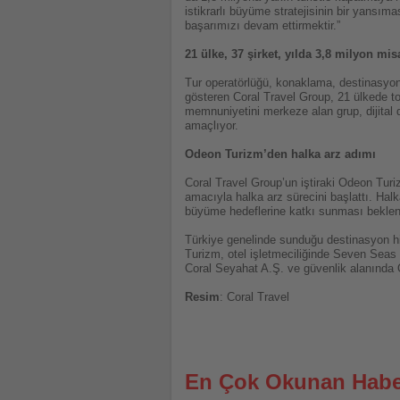
istikrarlı büyüme stratejisinin bir yansım
başarımızı devam ettirmektir.”
21 ülke, 37 şirket, yılda 3,8 milyon misa
Tur operatörlüğü, konaklama, destinasyon hi
gösteren Coral Travel Group, 21 ülkede top
memnuniyetini merkeze alan grup, dijital 
amaçlıyor.
Odeon Turizm’den halka arz adımı
Coral Travel Group’un iştiraki Odeon Tur
amacıyla halka arz sürecini başlattı. Hal
büyüme hedeflerine katkı sunması beklen
Türkiye genelinde sunduğu destinasyon hizm
Turizm, otel işletmeciliğinde Seven Seas 
Coral Seyahat A.Ş. ve güvenlik alanında 
Resim
: Coral Travel
En Çok Okunan Habe