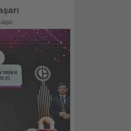
aşarı
ulaştı