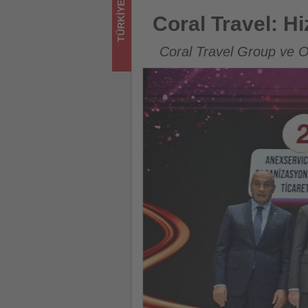
TÜRKIYE
turizmde
Coral Travel: Hizmet ihracatı 
Coral Travel: Hi
olup
Coral Travel Group ve Od
bitenleri
takip
ediyor!