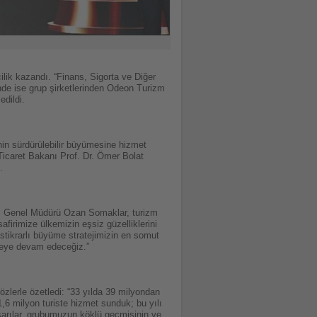
ilik kazandı. “Finans, Sigorta ve Diğer
inde ise grup şirketlerinden Odeon Turizm
edildi.
inin sürdürülebilir büyümesine hizmet
i Ticaret Bakanı Prof. Dr. Ömer Bolat
.
 Genel Müdürü Ozan Somaklar, turizm
firimize ülkemizin eşsiz güzelliklerini
stikrarlı büyüme stratejimizin en somut
rmeye devam edeceğiz.”
zlerle özetledi: “33 yılda 39 milyondan
1,6 milyon turiste hizmet sunduk; bu yılı
şarılar, grubumuzun köklü geçmişinin ve