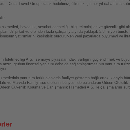
asıdır. Coral Travel Group olarak hedefimiz, ülkemiz için her yıl daha fazla k
fir
zmetleri, havacılık, seyahat acenteliği, bilgi teknolojileri ve güvenlik gibi al
lam 37 şirket ve 6 binden fazla çalışanıyla yılda yaklaşık 3,8 milyon turiste 
dönüşüm yatırımlarını kesintisiz sürdürürken yeni pazarlarda büyümeyi ve ihr
izm İşletmeciliği A.Ş., sermaye piyasalarındaki varlığını güçlendirmek ve büy
ka arzın, grubun finansal yapısını daha da sağlamlaştırmasının yanı sıra turiz
iyor.
etlerinin yanı sıra farklı alanlarda faaliyet gösteren bağlı ortaklıklarıyla bü
Life ve Marvida Family Eco otellerini bünyesinde bulunduran Odeon Otelcilik 
Odeon Güvenlik Koruma ve Danışmanlık Hizmetleri A.Ş. ile çalışmalarını sürd
rler