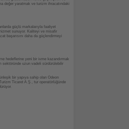
atma değer yaratmak ve turizm ihracatındaki
anlarda güçlü markalarıyla faaliyet
hizmet sunuyor. Kaliteyi ve misafir
acat başarısını daha da güçlendirmeyi
üme hedeflerine yeni bir ivme kazandırmak
m sektöründe uzun vadeli sürdürülebilir
tünleşik bir yapıya sahip olan Odeon
Turizm Ticaret A.Ş., tur operatörlüğünde
ürüyor.