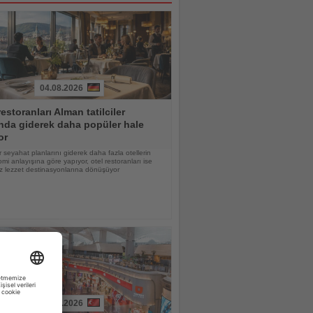
04.08.2026
restoranları Alman tatilciler
nda giderek daha popüler hale
or
 seyahat planlarını giderek daha fazla otellerin
mi anlayışına göre yapıyor, otel restoranları ise
z lezzet destinasyonlarına dönüşüyor
03.08.2026