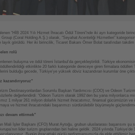
lenen “HİB 2024 Yılı Hizmet İhracatı Ödül Töreni”nde iki ayrı kategoride birinc
l Group (Coral Holding A.Ş.) olarak, “Seyahat Acenteliği Hizmetleri” kategoris
 layık görüldü. Her iki birincilik, Ticaret Bakanı Ömer Bolat tarafından takdim 
elen rolü
zenlenen buluşma ve ödül töreni İstanbul’da gerçekleştirildi. Türkiye ekonomis
 ödüllendirildiği etkinlikte 20 farklı kategoride dereceye giren firmalara ödüller
plerini bulduğu gecede, Türkiye’ye yüksek döviz kazandıran kurumlar öne çıktı
iz kazandırıyoruz”
urizm Destinasyonlardan Sorumlu Başkan Yardımcısı (COO) ve Odeon Turizm
sözlerle değerlendirdi: “Odeon Turizm olarak 1992’den bu yana milyonlarca misa
ımız 1 milyar 261 milyon dolarlık hizmet ihracatımız, finansal gücümüzün ve i
atmaya ve hizmet ihracatındaki başarımızı sürdürülebilir büyümeyle güçlendi
ızı devam ettirmek”
n Mali İşler Başkanı (CFO) Murat Aytoğu, grubun uluslararası başarısını şu sö
vrupa’nın lider turizm gruplarından biri haline geldik. 2024 yılında Türkiye’de 
hazırlanıyoruz. Bugün ihracattaki güçlü performansımızla da elde ettiğimiz ba