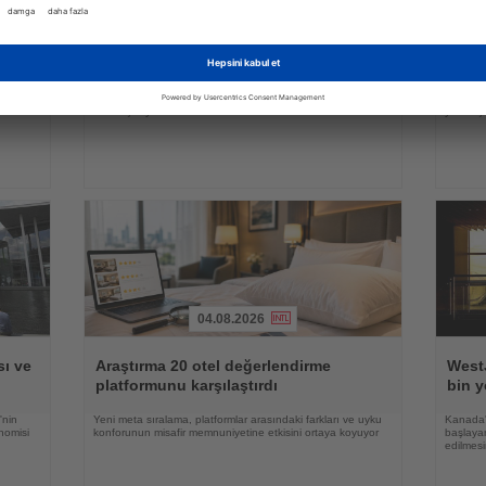
Haberi
Haberi
Türk 
Oku
Oku
ira
Ving araştırdı: İsveçli turistler tatilde en
dışın
çok hangi ayrıntılara önem veriyor?
eşya 
güçlü
İsveçli tatilciler valizlerine en sık kahve koyarken, otel
Ocak-ha
e göre
odalarındaki ücretsiz ürünleri yanlarına almamalarıyla da
5,19 mil
dikkat çekiyor
yeme içm
04.08.2026
Haberi
Haberi
Oku
Oku
ı ve
Araştırma 20 otel değerlendirme
WestJ
platformunu karşılaştırdı
bin y
'nin
Yeni meta sıralama, platformlar arasındaki farkları ve uyku
Kanada'
nomisi
konforunun misafir memnuniyetine etkisini ortaya koyuyor
başlayan
edilmesi