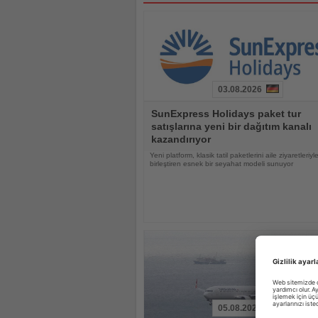
03.08.2026
Haberi
SunExpress Holidays paket tur
Oku
satışlarına yeni bir dağıtım kanalı
kazandırıyor
Yeni platform, klasik tatil paketlerini aile ziyaretleriyl
birleştiren esnek bir seyahat modeli sunuyor
05.08.2026