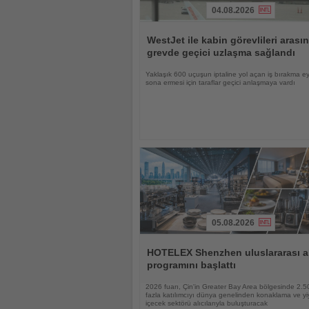
04.08.2026
Haberi
Oku
WestJet ile kabin görevlileri arası
grevde geçici uzlaşma sağlandı
Yaklaşık 600 uçuşun iptaline yol açan iş bırakma e
sona ermesi için taraflar geçici anlaşmaya vardı
05.08.2026
Haberi
Oku
HOTELEX Shenzhen uluslararası al
programını başlattı
2026 fuarı, Çin'in Greater Bay Area bölgesinde 2.
fazla katılımcıyı dünya genelinden konaklama ve yi
içecek sektörü alıcılarıyla buluşturacak