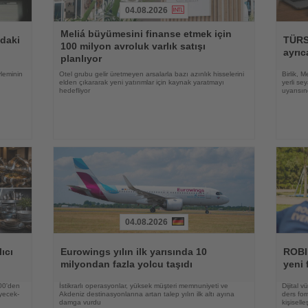
04.08.2026
Haberi
Haberi
Meliá büyümesini finanse etmek için
Oku
Oku
ndaki
TÜRSA
100 milyon avroluk varlık satışı
ayrıc
planlıyor
yleminin
Otel grubu gelir üretmeyen arsalarla bazı azınlık hisselerini
Birlik, 
elden çıkararak yeni yatırımlar için kaynak yaratmayı
yerli se
hedefliyor
uyarısı
04.08.2026
Haberi
Haberi
Oku
Oku
ıcı
Eurowings yılın ilk yarısında 10
ROBI
milyondan fazla yolcu taşıdı
yeni 
500'den
İstikrarlı operasyonlar, yüksek müşteri memnuniyeti ve
Dijital 
yecek-
Akdeniz destinasyonlarına artan talep yılın ilk altı ayına
ders for
damga vurdu
kişisell