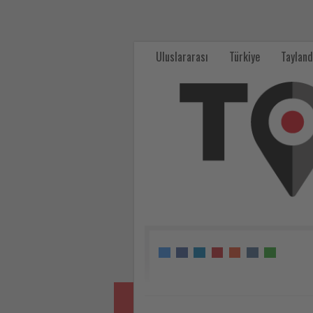
Coral
Travel:
Uluslararası
Türkiye
Tayland
Hizmet
ihracatı
ödüllerinde
çifte
başarı
-
Tourexpi,
sizler
için