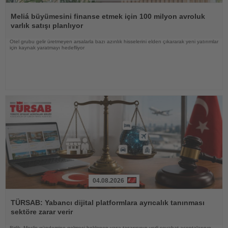
Haberi
Oku
Meliá büyümesini finanse etmek için 100 milyon avroluk
varlık satışı planlıyor
Otel grubu gelir üretmeyen arsalarla bazı azınlık hisselerini elden çıkararak yeni yatırımlar
için kaynak yaratmayı hedefliyor
04.08.2026
Haberi
Oku
TÜRSAB: Yabancı dijital platformlara ayrıcalık tanınması
sektöre zarar verir
Birlik, Meclis gündemine gelmesi beklenen yasa tasarısının yerli seyahat acentalarının