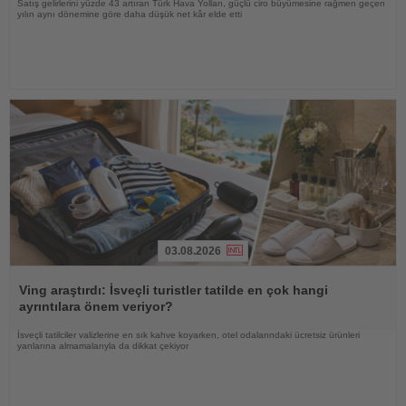
Satış gelirlerini yüzde 43 artıran Türk Hava Yolları, güçlü ciro büyümesine rağmen geçen
yılın aynı dönemine göre daha düşük net kâr elde etti
03.08.2026
Haberi
Oku
Ving araştırdı: İsveçli turistler tatilde en çok hangi
ayrıntılara önem veriyor?
İsveçli tatilciler valizlerine en sık kahve koyarken, otel odalarındaki ücretsiz ürünleri
yanlarına almamalarıyla da dikkat çekiyor