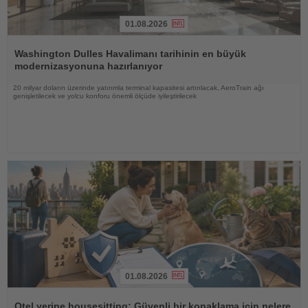
01.08.2026
Haberi
Oku
Washington Dulles Havalimanı tarihinin en büyük
modernizasyonuna hazırlanıyor
20 milyar doların üzerinde yatırımla terminal kapasitesi artırılacak, AeroTrain ağı
genişletilecek ve yolcu konforu önemli ölçüde iyileştirilecek
01.08.2026
Haberi
Oku
Otel yerine housesitting: Güvenli bir konaklama için nelere