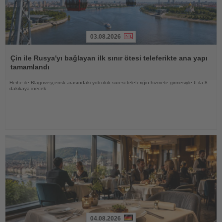
03.08.2026
Haberi
Oku
Çin ile Rusya'yı bağlayan ilk sınır ötesi teleferikte ana yapı
tamamlandı
Heihe ile Blagoveşçensk arasındaki yolculuk süresi teleferiğin hizmete girmesiyle 6 ila 8
dakikaya inecek
04.08.2026