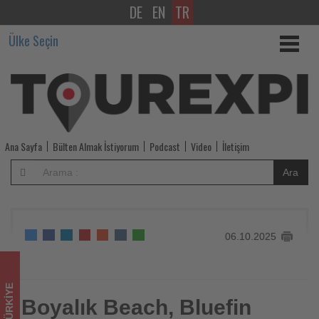
DE
EN
TR
Boyalık
Ülke Seçin
Beach,
Bluefin
Çeşme
Sportif
Ana Sayfa
Bülten Almak İstiyorum
Podcast
Video
İletişim
Balıkçılık
Ara
Turnuvası’na
destek
06.10.2025
verdi
-
TÜRKIYE
Tourexpi,
Boyalık Beach, Bluefin
Boyalık Beach, Bluefin Çeşme Sportif Balıkçılık Turnuvası’na
destek verdi