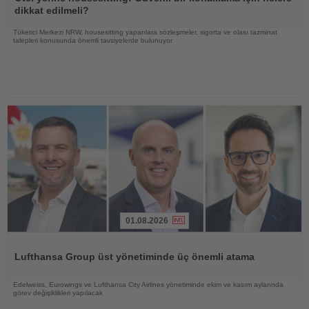
dikkat edilmeli?
Tüketici Merkezi NRW, housesitting yapanlara sözleşmeler, sigorta ve olası tazminat
talepleri konusunda önemli tavsiyelerde bulunuyor
01.08.2026
Haberi
Oku
Lufthansa Group üst yönetiminde üç önemli atama
Edelweiss, Eurowings ve Lufthansa City Airlines yönetiminde ekim ve kasım aylarında
görev değişiklikleri yapılacak