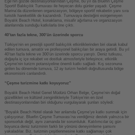
Ege’nin gözde destinasyonlarından Çeşme, bu yıl da Bluefin Çeşme
Sportif Balıkçılık Turnuvası ile heyecan dolu günler yaşadı. Çeşme
Marina’da düzenlenen organizasyon, bölgeye sportif rekabetin yanı sıra
turistik hareketlilik de kazandırdı. Turnuvaya desteğini esirgemeyen
Boyalık Beach Hotel, konaklama, misafir ağırlama ve organizasyon
alanlarında sunduğu katkılarla öne çıktı.
40’tan fazla tekne, 300’ün üzerinde sporcu
Türkiye’nin en prestijli sportif balıkçılık etkinliklerinden biri olarak kabul
edilen turnuva, amatör ve profesyonel balıkçıları bir araya getirdi. Bu yıl
40’tan fazla tekne ve 300’ün üzerinde sporcu yarıştı. Deniz tutkusu,
doğayla iç içe rekabet ve dostluk atmosferiyle birleşince, etkinlik
Çeşme’nin turizm potansiyeline önemli katkı sağladı. Kış sezonuna
girilen bu dönemde turnuva, 12 ay turizm hedefi doğrultusunda bölge
ekonomisini canlandırdı.
“Çeşme turizmine katkı koyuyoruz”
Boyalık Beach Hotel Genel Müdürü Orhan Belge, Çeşme’nin doğal
güzellikleri ve kültürel zenginlikleriyle Türkiye’nin en özel
destinasyonlarından biri olduğunu vurgulayarak şunları söyledi:
“Boyalık Beach Hotel olarak her anlamda Çeşme’ye katkı sunmak için
çalışıyoruz. Bluefin Çeşme Turnuvası’na verdiğimiz destek yalnızca bir
sponsorluk değil, aynı zamanda bir sorumluluk. Katılımcılar üç gün
boyunca deniz turizminin farklı bir yönünü deneyimleme şansını
yakaladılar. Biz, turizmin çeşitlenmesine katkı sağlamayı çok