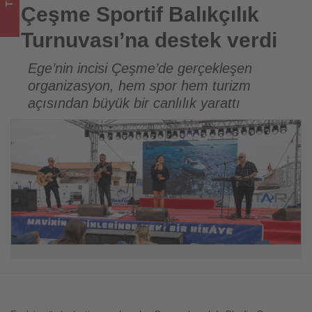
sizler
Çeşme Sportif Balıkçılık
için
Turnuvası’na destek verdi
turizmde
Ege’nin incisi Çeşme’de gerçekleşen
organizasyon, hem spor hem turizm
olup
açısından büyük bir canlılık yarattı
bitenleri
takip
ediyor!