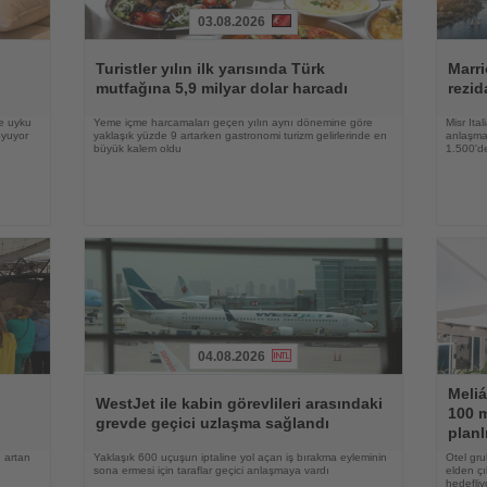
03.08.2026
Haberi
Haberi
Oku
Oku
Turistler yılın ilk yarısında Türk
Marri
mutfağına 5,9 milyar dolar harcadı
rezid
ve uyku
Yeme içme harcamaları geçen yılın aynı dönemine göre
Misr Ita
oyuyor
yaklaşık yüzde 9 artarken gastronomi turizm gelirlerinde en
anlaşma,
büyük kalem oldu
1.500'de
04.08.2026
Haberi
Haberi
Meliá
Oku
Oku
WestJet ile kabin görevlileri arasındaki
100 m
grevde geçici uzlaşma sağlandı
planl
 artan
Yaklaşık 600 uçuşun iptaline yol açan iş bırakma eyleminin
Otel gru
sona ermesi için taraflar geçici anlaşmaya vardı
elden çı
hedefliy