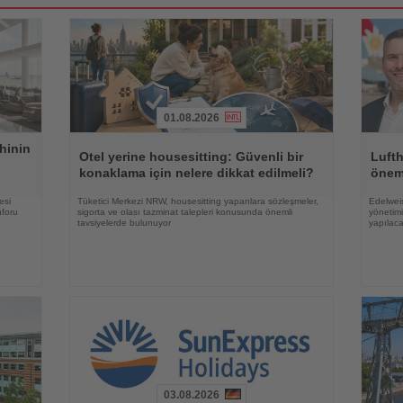
01.08.2026
Haberi
Haberi
hinin
Oku
Oku
Otel yerine housesitting: Güvenli bir
Luft
konaklama için nelere dikkat edilmeli?
önem
esi
Tüketici Merkezi NRW, housesitting yapanlara sözleşmeler,
Edelweis
nforu
sigorta ve olası tazminat talepleri konusunda önemli
yönetimi
tavsiyelerde bulunuyor
yapılac
03.08.2026