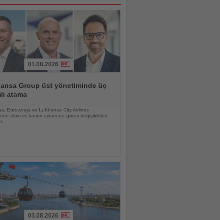
01.08.2026
hansa Group üst yönetiminde üç
li atama
s, Eurowings ve Lufthansa City Airlines
nde ekim ve kasım aylarında görev değişiklikleri
ak
03.08.2026