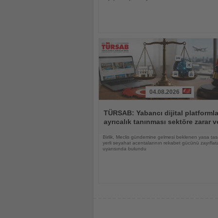
04.08.2026
Haberi
Oku
TÜRSAB: Yabancı dijital platforml
ayrıcalık tanınması sektöre zarar ve
Birlik, Meclis gündemine gelmesi beklenen yasa tas
yerli seyahat acentalarının rekabet gücünü zayıflat
uyarısında bulundu