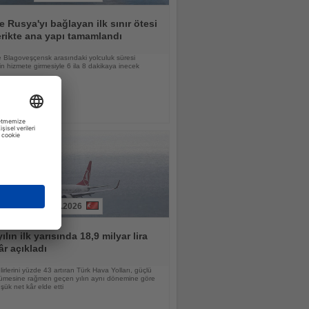
le Rusya'yı bağlayan ilk sınır ötesi
erikte ana yapı tamamlandı
e Blagoveşçensk arasındaki yolculuk süresi
ğin hizmete girmesiyle 6 ila 8 dakikaya inecek
05.08.2026
ılın ilk yarısında 18,9 milyar lira
âr açıkladı
lirlerini yüzde 43 artıran Türk Hava Yolları, güçlü
yümesine rağmen geçen yılın aynı dönemine göre
ük net kâr elde etti