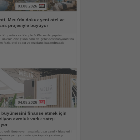
03.08.2026
ott, Mısır'da dokuz yeni otel ve
ans projesiyle büyüyor
lia Properties ve People & Places ile yapılan
 ülkenin öne çıkan sahil ve şehir destinasyonlarına
n fazla otel odası ve rezidans kazandıracak
04.08.2026
 büyümesini finanse etmek için
ilyon avroluk varlık satışı
ıyor
bu gelir üretmeyen arsalarla bazı azınlık hisselerini
kararak yeni yatırımlar için kaynak yaratmayı
or