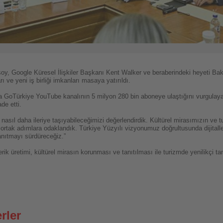
y, Google Küresel İlişkiler Başkanı Kent Walker ve beraberindeki heyeti Bak
ı ve yeni iş birliği imkanları masaya yatırıldı.
GoTürkiye YouTube kanalının 5 milyon 280 bin aboneye ulaştığını vurgulayar
de etti.
 nasıl daha ileriye taşıyabileceğimizi değerlendirdik. Kültürel mirasımızın ve 
k ortak adımlara odaklandık. Türkiye Yüzyılı vizyonumuz doğrultusunda dijital
anıtmayı sürdüreceğiz.”
ik üretimi, kültürel mirasın korunması ve tanıtılması ile turizmde yenilikçi tanıt
rler