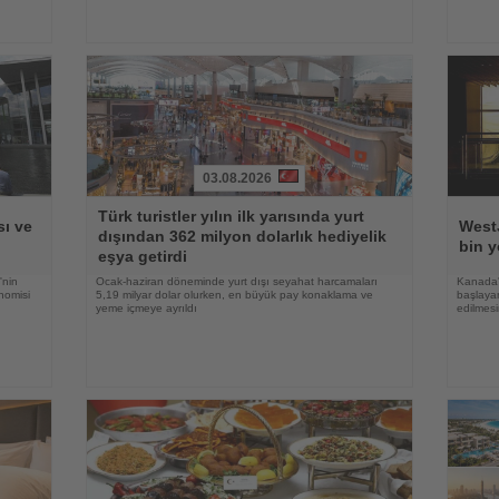
03.08.2026
Haberi
Haberi
Türk turistler yılın ilk yarısında yurt
Oku
Oku
ı ve
WestJ
dışından 362 milyon dolarlık hediyelik
bin y
eşya getirdi
'nin
Ocak-haziran döneminde yurt dışı seyahat harcamaları
Kanada'
nomisi
5,19 milyar dolar olurken, en büyük pay konaklama ve
başlayan
yeme içmeye ayrıldı
edilmesi