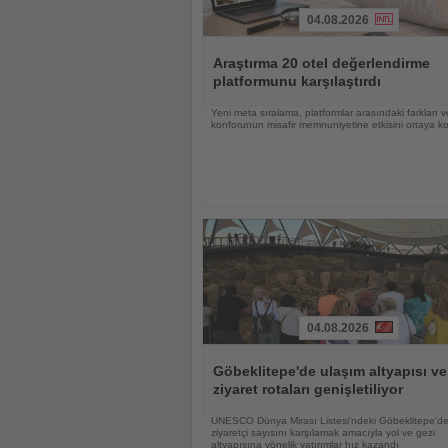
04.08.2026
Haberi
Oku
Araştırma 20 otel değerlendirme
platformunu karşılaştırdı
Yeni meta sıralama, platformlar arasındaki farkları 
konforunun misafir memnuniyetine etkisini ortaya k
04.08.2026
Haberi
Oku
Göbeklitepe'de ulaşım altyapısı ve
ziyaret rotaları genişletiliyor
UNESCO Dünya Mirası Listesi'ndeki Göbeklitepe'de
ziyaretçi sayısını karşılamak amacıyla yol ve gezi
altyapısına yönelik yatırımlar hız kazandı