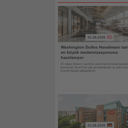
01.08.2026
Haberi
Washington Dulles Havalimanı tari
Oku
en büyük modernizasyonuna
hazırlanıyor
20 milyar doların üzerinde yatırımla terminal kapasit
artırılacak, AeroTrain ağı genişletilecek ve yolcu ko
önemli ölçüde iyileştirilecek
01.08.2026