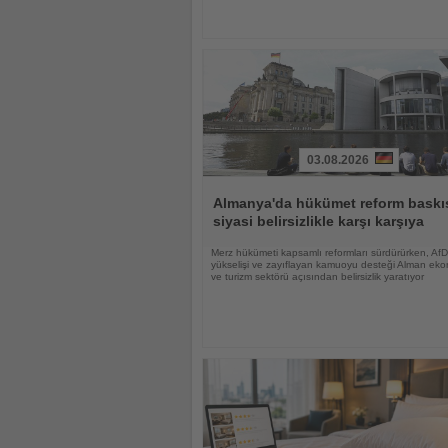
03.08.2026
Haberi
Oku
Almanya'da hükümet reform baskıs
siyasi belirsizlikle karşı karşıya
Merz hükümeti kapsamlı reformları sürdürürken, AfD
yükselişi ve zayıflayan kamuoyu desteği Alman eko
ve turizm sektörü açısından belirsizlik yaratıyor