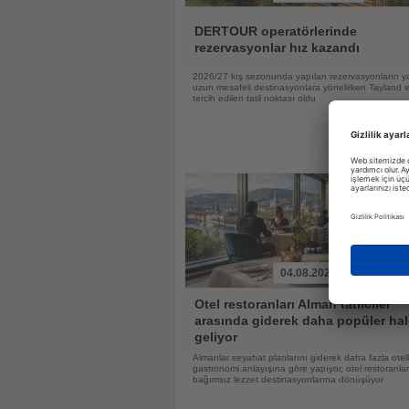
Haberi
Oku
DERTOUR operatörlerinde
rezervasyonlar hız kazandı
2026/27 kış sezonunda yapılan rezervasyonların ya
uzun mesafeli destinasyonlara yönelirken Tayland 
tercih edilen tatil noktası oldu
04.08.2026
Haberi
Otel restoranları Alman tatilciler
Oku
arasında giderek daha popüler hal
geliyor
Almanlar seyahat planlarını giderek daha fazla otell
gastronomi anlayışına göre yapıyor, otel restoranlar
bağımsız lezzet destinasyonlarına dönüşüyor