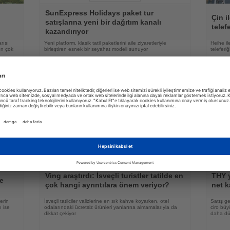
Haberi
Haberi
SunExpress Holidays paket tur
Oku
Oku
Çin i
satışlarına yeni bir dağıtım kanalı
telef
kazandırıyor
rısı
Yeni platform, klasik tatil paketlerini aile ziyaretleriyle
Heihe il
en çok
birleştiren esnek bir seyahat modeli sunuyor
teleferi
03.08.2026
Haberi
Haberi
Oku
Oku
Ving araştırdı: İsveçli turistler tatilde en
THY y
e
çok hangi ayrıntılara önem veriyor?
net k
erin
İsveçli tatilciler valizlerine en sık kahve koyarken, otel
Satış ge
ı ise
odalarındaki ücretsiz ürünleri yanlarına almamalarıyla da
ciro bü
dikkat çekiyor
daha düş