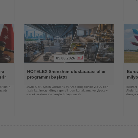
05.08.2026
Haberi
Haberi
Oku
Oku
ara
HOTELEX Shenzhen uluslararası alıcı
Eurow
rir
programını başlattı
milyo
arısının
2026 fuarı, Çin'in Greater Bay Area bölgesinde 2.500'den
İstikrar
acağı
fazla katılımcıyı dünya genelinden konaklama ve yiyecek-
Akdeniz 
içecek sektörü alıcılarıyla buluşturacak
damga 