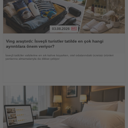
03.08.2026
Haberi
Oku
Ving araştırdı: İsveçli turistler tatilde en çok hangi
ayrıntılara önem veriyor?
İsveçli tatilciler valizlerine en sık kahve koyarken, otel odalarındaki ücretsiz ürünleri
yanlarına almamalarıyla da dikkat çekiyor