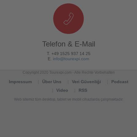
Telefon & E-Mail
T. +49 1525 937 14 25
E.
info@tourexpi.com
Copyright 2020 Tourexpi.com - Alle Rechte Vorbehalten
Impressum
Über Uns
Veri Güvenliği
Podcast
Video
RSS
Web sitemiz tüm desktop, tablet ve mobil cihazlarda çalışmaktadır.
Tourexpi,
turizm
haberleri,
Reisebüros,
tourism
news,