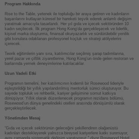
Program Hakkında
Rise to the Table, yetenek ile topluluğu bir araya getiren ve kadınların
başarılarını kutlayan küresel bir hareketi teşvik ederek anlamlı değişim
yaratmak amacıyla tasarlandı. Her yıl gıda ve içecek sektöründen 10
kadın seçilecek. İlk program Hong Kong’da gerçekleşecek ve liderlik,
kişisel marka oluşturma, finansal okuryazarlık ve sürdürülebilir yenilik
gibi konulara odaklanan profesyonel koçluk ve strateji atölyelerini
içerecek.
Teorik eğitimlerin yanı sıra, katılımcılar seçilmiş şarap tadımlarına,
yerel pazar ve çiftlik ziyaretlerine, Hong Kong’un önde gelen restoran ve
barlarında yemek deneyimlerine katılacaklar.
Uzun Vadeli Etki
Programın temelini, her katılımcının kıdemli bir Rosewood lideriyle
eşleştirildiği bir yıllık yapılandırılmış mentorluk süreci oluşturuyor. Bu
sayede topluluk ve rehberlik, kariyer gelişimine somut katkıya
dönüşüyor. Yıllık olarak düzenlenecek programın rezidans bölümü,
Rosewood’un dünya genelindeki otelleri arasında dönüşümlü olarak
gerçekleştirilecek.
Yönetimden Mesaj
“Gıda ve içecek sektörünün geleceğini şekillendiren olağanüstü
kadınları destekleyerek yalnızca bireysel kariyerlere katkı sunmuyor,
aynı zamanda sistematik değişim yaratıyoruz,” diyor Rosewood Hotel