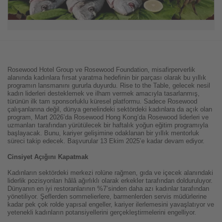
Rosewood Hotel Group ve Rosewood Foundation, misafirperverlik
alanında kadınlara fırsat yaratma hedefinin bir parçası olarak bu yıllık
programın lansmanını gururla duyurdu. Rise to the Table, gelecek nesil
kadın liderleri desteklemek ve ilham vermek amacıyla tasarlanmış,
türünün ilk tam sponsorluklu küresel platformu. Sadece Rosewood
çalışanlarına değil, dünya genelindeki sektördeki kadınlara da açık olan
program, Mart 2026’da Rosewood Hong Kong’da Rosewood liderleri ve
uzmanları tarafından yürütülecek bir haftalık yoğun eğitim programıyla
başlayacak. Bunu, kariyer gelişimine odaklanan bir yıllık mentorluk
süreci takip edecek. Başvurular 13 Ekim 2025’e kadar devam ediyor.
Cinsiyet Açığını Kapatmak
Kadınların sektördeki merkezi rolüne rağmen, gıda ve içecek alanındaki
liderlik pozisyonları hâlâ ağırlıklı olarak erkekler tarafından dolduruluyor.
Dünyanın en iyi restoranlarının %7’sinden daha azı kadınlar tarafından
yönetiliyor. Şeflerden sommelierlere, barmenlerden servis müdürlerine
kadar pek çok rolde yapısal engeller, kariyer ilerlemesini yavaşlatıyor ve
yetenekli kadınların potansiyellerini gerçekleştirmelerini engelliyor.