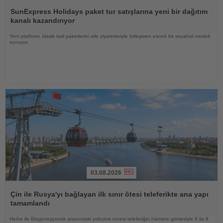
Haberi
Oku
SunExpress Holidays paket tur satışlarına yeni bir dağıtım
kanalı kazandırıyor
Yeni platform, klasik tatil paketlerini aile ziyaretleriyle birleştiren esnek bir seyahat modeli
sunuyor
03.08.2026
Haberi
Oku
Çin ile Rusya'yı bağlayan ilk sınır ötesi teleferikte ana yapı
tamamlandı
Heihe ile Blagoveşçensk arasındaki yolculuk süresi teleferiğin hizmete girmesiyle 6 ila 8