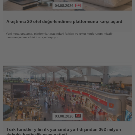
04.08.2026
Haberi
Oku
Araştırma 20 otel değerlendirme platformunu karşılaştırdı
Yeni meta sıralama, platformlar arasındaki farkları ve uyku konforunun misafir
memnuniyetine etkisini ortaya koyuyor
03.08.2026
Haberi
Oku
Türk turistler yılın ilk yarısında yurt dışından 362 milyon
dolarlık hediyelik eşya getirdi