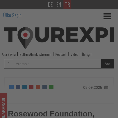
DE
EN
TR
Rosewood
Ülke Seçin
Foundation,
Gıda
ve
İçecek
Ana Sayfa
Bülten Almak İstiyorum
Podcast
Video
İletişim
Sektöründe
Ara
Kadınları
Güçlendirmek
08.09.2025
için
‘Programı
ULUSLARARASI
Başlattı
Rosewood Foundation,
Rosewood Foundation, Gıda ve İçecek Sektöründe Kadınları
Güçlendirmek için ‘Programı Başlattı