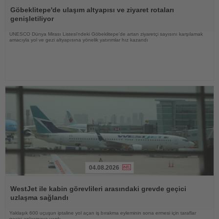
Oku
Göbeklitepe'de ulaşım altyapısı ve ziyaret rotaları
genişletiliyor
UNESCO Dünya Mirası Listesi'ndeki Göbeklitepe'de artan ziyaretçi sayısını karşılamak
amacıyla yol ve gezi altyapısına yönelik yatırımlar hız kazandı
04.08.2026
Haberi
Oku
WestJet ile kabin görevlileri arasındaki grevde geçici
uzlaşma sağlandı
Yaklaşık 600 uçuşun iptaline yol açan iş bırakma eyleminin sona ermesi için taraflar
geçici anlaşmaya vardı