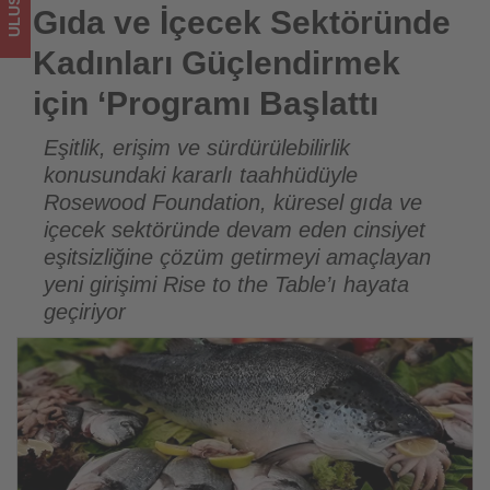
-
Gıda ve İçecek Sektöründe
Tourexpi,
Kadınları Güçlendirmek
sizler
için ‘Programı Başlattı
için
Eşitlik, erişim ve sürdürülebilirlik
konusundaki kararlı taahhüdüyle
turizmde
Rosewood Foundation, küresel gıda ve
olup
içecek sektöründe devam eden cinsiyet
eşitsizliğine çözüm getirmeyi amaçlayan
bitenleri
yeni girişimi Rise to the Table’ı hayata
takip
geçiriyor
ediyor!