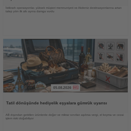
İstikrarlı operasyonlar, yüksek müşteri memnuniyeti ve Akdeniz destinasyonlarına artan
talep yılın ilk altı ayına damga vurdu
05.08.2026
Haberi
Oku
Tatil dönüşünde hediyelik eşyalara gümrük uyarısı
AB dışından getirilen ürünlerde değer ve miktar sınırları aşılırsa vergi, el koyma ve cezai
işlem riski doğabiliyor