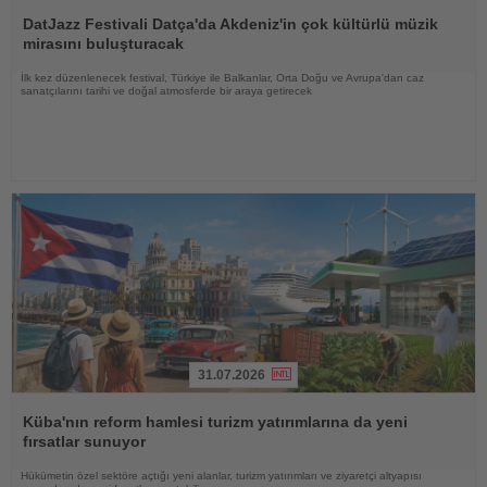
Haberi
Oku
DatJazz Festivali Datça'da Akdeniz'in çok kültürlü müzik
mirasını buluşturacak
İlk kez düzenlenecek festival, Türkiye ile Balkanlar, Orta Doğu ve Avrupa'dan caz
sanatçılarını tarihi ve doğal atmosferde bir araya getirecek
31.07.2026
Haberi
Oku
Küba'nın reform hamlesi turizm yatırımlarına da yeni
fırsatlar sunuyor
Hükümetin özel sektöre açtığı yeni alanlar, turizm yatırımları ve ziyaretçi altyapısı