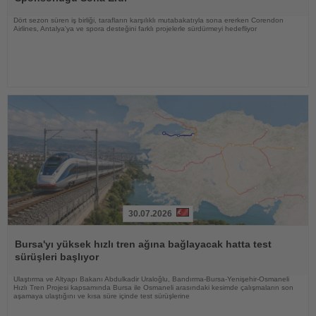
Dört sezon süren iş birliği, tarafların karşılıklı mutabakatıyla sona ererken Corendon
Airlines, Antalya'ya ve spora desteğini farklı projelerle sürdürmeyi hedefliyor
30.07.2026
Haberi
Oku
Bursa'yı yüksek hızlı tren ağına bağlayacak hatta test
sürüşleri başlıyor
Ulaştırma ve Altyapı Bakanı Abdulkadir Uraloğlu, Bandırma-Bursa-Yenişehir-Osmaneli
Hızlı Tren Projesi kapsamında Bursa ile Osmaneli arasındaki kesimde çalışmaların son
aşamaya ulaştığını ve kısa süre içinde test sürüşlerine