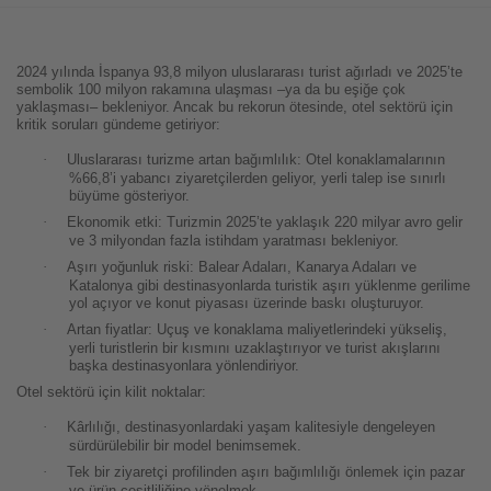
2024 yılında İspanya 93,8 milyon uluslararası turist ağırladı ve 2025’te
sembolik 100 milyon rakamına ulaşması –ya da bu eşiğe çok
yaklaşması– bekleniyor. Ancak bu rekorun ötesinde, otel sektörü için
kritik soruları gündeme getiriyor:
·
Uluslararası turizme artan bağımlılık: Otel konaklamalarının
%66,8’i yabancı ziyaretçilerden geliyor, yerli talep ise sınırlı
büyüme gösteriyor.
·
Ekonomik etki: Turizmin 2025’te yaklaşık 220 milyar avro gelir
ve 3 milyondan fazla istihdam yaratması bekleniyor.
·
Aşırı yoğunluk riski: Balear Adaları, Kanarya Adaları ve
Katalonya gibi destinasyonlarda turistik aşırı yüklenme gerilime
yol açıyor ve konut piyasası üzerinde baskı oluşturuyor.
·
Artan fiyatlar: Uçuş ve konaklama maliyetlerindeki yükseliş,
yerli turistlerin bir kısmını uzaklaştırıyor ve turist akışlarını
başka destinasyonlara yönlendiriyor.
Otel sektörü için kilit noktalar:
·
Kârlılığı, destinasyonlardaki yaşam kalitesiyle dengeleyen
sürdürülebilir bir model benimsemek.
·
Tek bir ziyaretçi profilinden aşırı bağımlılığı önlemek için pazar
ve ürün çeşitliliğine yönelmek.