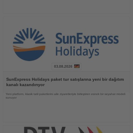
03.08.2026
Haberi
Oku
SunExpress Holidays paket tur satışlarına yeni bir dağıtım
kanalı kazandırıyor
Yeni platform, klasik tatil paketlerini aile ziyaretleriyle birleştiren esnek bir seyahat modeli
sunuyor