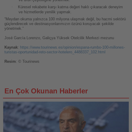
·
Küresel rekabete karşı katma değeri haklı çıkaracak deneyim
ve hizmetlerde yenilik yapmak.
“Meydan okuma yalnızca 100 milyona ulaşmak değil, bu hacmi sektörü
güçlendirecek ve destinasyonlarımızın özünü koruyacak şekilde
yönetmek.”
José García Lorenzo, Galiçya Yüksek Otelcilik Merkezi mezunu
Kaynak
:
https://www.tourinews.es/opinion/espana-rumbo-100-millones-
turistas-oportunidad-reto-sector-hotelero_4488337_102.html
Resim
: © Tourinews
En Çok Okunan Haberler