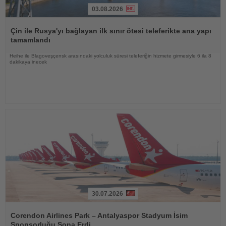
03.08.2026
Haberi
Oku
Çin ile Rusya'yı bağlayan ilk sınır ötesi teleferikte ana yapı
tamamlandı
Heihe ile Blagoveşçensk arasındaki yolculuk süresi teleferiğin hizmete girmesiyle 6 ila 8
dakikaya inecek
30.07.2026
Haberi
Oku
Corendon Airlines Park – Antalyaspor Stadyum İsim
Sponsorluğu Sona Erdi