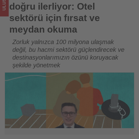
meydan
doğru ilerliyor: Otel
okuma
sektörü için fırsat ve
-
meydan okuma
Tourexpi,
Zorluk yalnızca 100 milyona ulaşmak
değil, bu hacmi sektörü güçlendirecek ve
sizler
destinasyonlarımızın özünü koruyacak
için
şekilde yönetmek
turizmde
olup
bitenleri
takip
ediyor!