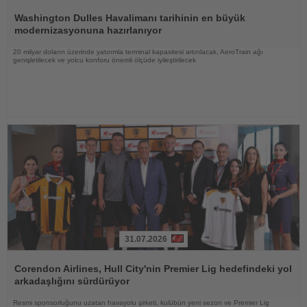
Haberi
Oku
Washington Dulles Havalimanı tarihinin en büyük
modernizasyonuna hazırlanıyor
20 milyar doların üzerinde yatırımla terminal kapasitesi artırılacak, AeroTrain ağı
genişletilecek ve yolcu konforu önemli ölçüde iyileştirilecek
31.07.2026
Haberi
Oku
Corendon Airlines, Hull City'nin Premier Lig hedefindeki yol
arkadaşlığını sürdürüyor
Resmi sponsorluğunu uzatan havayolu şirketi, kulübün yeni sezon ve Premier Lig