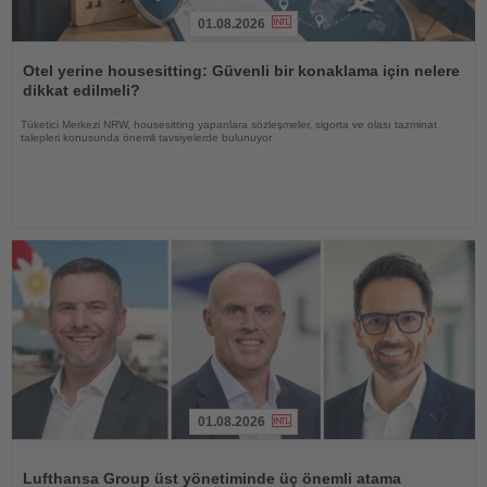
01.08.2026
Haberi
Oku
Otel yerine housesitting: Güvenli bir konaklama için nelere
dikkat edilmeli?
Tüketici Merkezi NRW, housesitting yapanlara sözleşmeler, sigorta ve olası tazminat
talepleri konusunda önemli tavsiyelerde bulunuyor
01.08.2026
Haberi
Oku
Lufthansa Group üst yönetiminde üç önemli atama