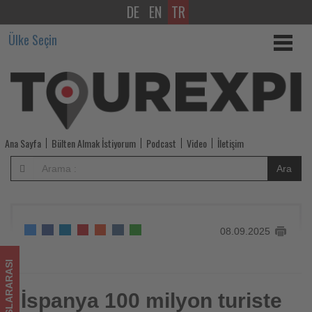
DE
EN
TR
İspanya
Ülke Seçin
100
milyon
turiste
doğru
Ana Sayfa
Bülten Almak İstiyorum
Podcast
Video
İletişim
ilerliyor:
Ara
Otel
sektörü
08.09.2025
için
fırsat
ULUSLARARASI
ve
İspanya 100 milyon turiste
İspanya 100 milyon turiste doğru ilerliyor: Otel sektörü için
fırsat ve meydan okuma