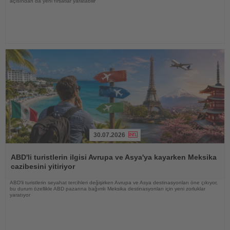
açısından da yeni fırsatlar yaratabilir
30.07.2026
Haberi
Oku
ABD'li turistlerin ilgisi Avrupa ve Asya'ya kayarken Meksika
cazibesini yitiriyor
ABD'li turistlerin seyahat tercihleri değişirken Avrupa ve Asya destinasyonları öne çıkıyor,
bu durum özellikle ABD pazarına bağımlı Meksika destinasyonları için yeni zorluklar
yaratıyor