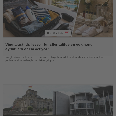
03.08.2026
Haberi
Oku
Ving araştırdı: İsveçli turistler tatilde en çok hangi
ayrıntılara önem veriyor?
İsveçli tatilciler valizlerine en sık kahve koyarken, otel odalarındaki ücretsiz ürünleri
yanlarına almamalarıyla da dikkat çekiyor