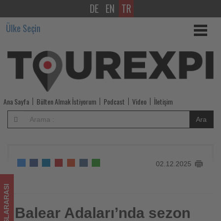
DE
EN
TR
Balear
Ülke Seçin
Adaları’nda
sezon
dışı
rezervasyonlar
Ana Sayfa
Bülten Almak İstiyorum
Podcast
Video
İletişim
hızla
Ara
artıyor
-
02.12.2025
Tourexpi,
sizler
ULUSLARARASI
için
Balear Adaları’nda sezon
Balear Adaları’nda sezon dışı rezervasyonlar hızla artıyor