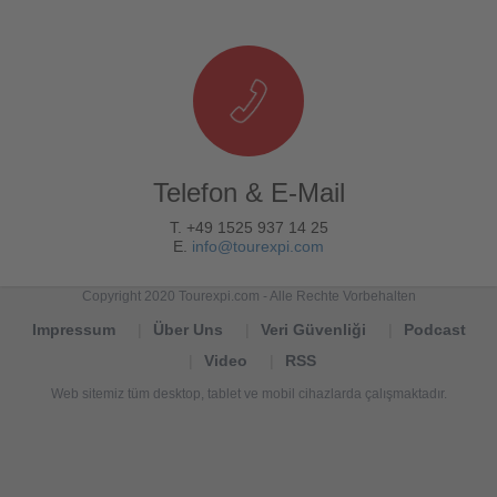
Telefon & E-Mail
T. +49 1525 937 14 25
E.
info@tourexpi.com
Copyright 2020 Tourexpi.com - Alle Rechte Vorbehalten
Impressum
Über Uns
Veri Güvenliği
Podcast
Video
RSS
Web sitemiz tüm desktop, tablet ve mobil cihazlarda çalışmaktadır.
Tourexpi,
turizm
haberleri,
Reisebüros,