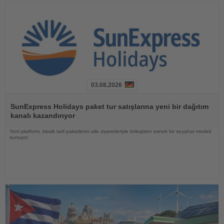
03.08.2026
Haberi
Oku
SunExpress Holidays paket tur satışlarına yeni bir dağıtım
kanalı kazandırıyor
Yeni platform, klasik tatil paketlerini aile ziyaretleriyle birleştiren esnek bir seyahat modeli
sunuyor