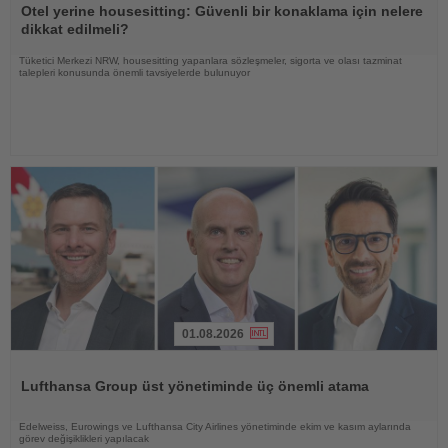
Oku
Otel yerine housesitting: Güvenli bir konaklama için nelere
dikkat edilmeli?
Tüketici Merkezi NRW, housesitting yapanlara sözleşmeler, sigorta ve olası tazminat
talepleri konusunda önemli tavsiyelerde bulunuyor
01.08.2026
Haberi
Oku
Lufthansa Group üst yönetiminde üç önemli atama
Edelweiss, Eurowings ve Lufthansa City Airlines yönetiminde ekim ve kasım aylarında
görev değişiklikleri yapılacak