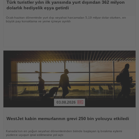
Oku
Türk turistler yılın ilk yarısında yurt dışından 362 milyon
dolarlık hediyelik eşya getirdi
Ocak-haziran döneminde yurt dışı seyahat harcamaları 5,19 milyar dolar olurken, en
büyük pay konaklama ve yeme içmeye ayrıldı
03.08.2026
Haberi
Oku
WestJet kabin memurlarının grevi 250 bin yolcuyu etkiledi
Kanada'nın en yoğun seyahat dönemlerinden birinde başlayan iş bırakma eylemi
yüzlerce uçuşun iptal edilmesine yol açtı