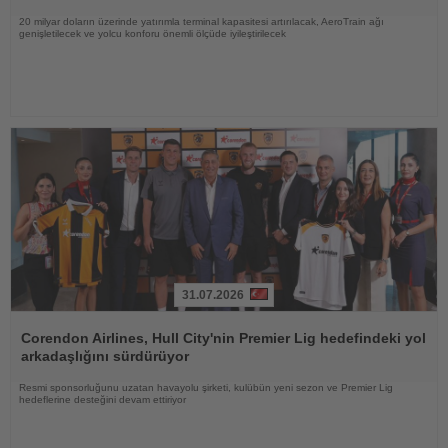
20 milyar doların üzerinde yatırımla terminal kapasitesi artırılacak, AeroTrain ağı
genişletilecek ve yolcu konforu önemli ölçüde iyileştirilecek
31.07.2026
Haberi
Oku
Corendon Airlines, Hull City'nin Premier Lig hedefindeki yol
arkadaşlığını sürdürüyor
Resmi sponsorluğunu uzatan havayolu şirketi, kulübün yeni sezon ve Premier Lig
hedeflerine desteğini devam ettiriyor