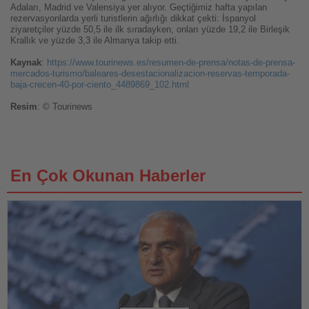
Adaları, Madrid ve Valensiya yer alıyor. Geçtiğimiz hafta yapılan
rezervasyonlarda yerli turistlerin ağırlığı dikkat çekti: İspanyol
ziyaretçiler yüzde 50,5 ile ilk sıradayken, onları yüzde 19,2 ile Birleşik
Krallık ve yüzde 3,3 ile Almanya takip etti.
Kaynak
:
https://www.tourinews.es/resumen-de-prensa/notas-de-prensa-
mercados-turismo/baleares-desestacionalizacion-reservas-temporada-
baja-crecen-40-por-ciento_4489869_102.html
Resim
: © Tourinews
En Çok Okunan Haberler