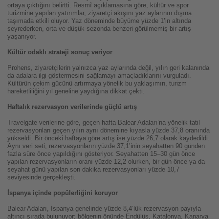
ortaya çıktığını belirtti. Resmî açıklamasına göre, kültür ve spor
turizmine yapılan yatırımlar, ziyaretçi akışını yaz aylarının dışına
taşımada etkili oluyor. Yaz döneminde büyüme yüzde 1’in altında
seyrederken, orta ve düşük sezonda benzeri görülmemiş bir artış
yaşanıyor.
Kültür odaklı strateji sonuç veriyor
Prohens, ziyaretçilerin yalnızca yaz aylarında değil, yılın geri kalanında
da adalara ilgi göstermesini sağlamayı amaçladıklarını vurguladı.
Kültürün çekim gücünü artırmaya yönelik bu yaklaşımın, turizm
hareketliliğini yıl geneline yaydığına dikkat çekti.
Haftalık rezervasyon verilerinde güçlü artış
Travelgate verilerine göre, geçen hafta Balear Adaları’na yönelik tatil
rezervasyonları geçen yılın aynı dönemine kıyasla yüzde 37,8 oranında
yükseldi. Bir önceki haftaya göre artış ise yüzde 26,7 olarak kaydedildi.
Aynı veri seti, rezervasyonların yüzde 37,1’inin seyahatten 90 günden
fazla süre önce yapıldığını gösteriyor. Seyahatten 15–30 gün önce
yapılan rezervasyonların oranı yüzde 12,2 olurken, bir gün önce ya da
seyahat günü yapılan son dakika rezervasyonları yüzde 10,7
seviyesinde gerçekleşti.
İspanya içinde popülerliğini koruyor
Balear Adaları, İspanya genelinde yüzde 8,4’lük rezervasyon payıyla
altıncı sırada bulunuyor; bölgenin önünde Endülüs, Katalonya, Kanarya