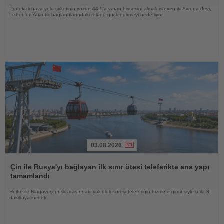
Portekizli hava yolu şirketinin yüzde 44,9’a varan hissesini almak isteyen iki Avrupa devi,
Lizbon’un Atlantik bağlantılarındaki rolünü güçlendirmeyi hedefliyor
03.08.2026
Haberi
Oku
Çin ile Rusya'yı bağlayan ilk sınır ötesi teleferikte ana yapı
tamamlandı
Heihe ile Blagoveşçensk arasındaki yolculuk süresi teleferiğin hizmete girmesiyle 6 ila 8
dakikaya inecek