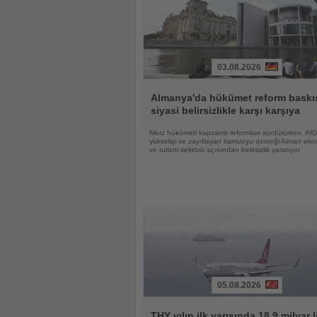
03.08.2026
Haberi
Oku
Almanya'da hükümet reform baskıs
siyasi belirsizlikle karşı karşıya
Merz hükümeti kapsamlı reformları sürdürürken, AfD
yükselişi ve zayıflayan kamuoyu desteği Alman eko
ve turizm sektörü açısından belirsizlik yaratıyor
05.08.2026
Haberi
Oku
THY yılın ilk yarısında 18,9 milyar l