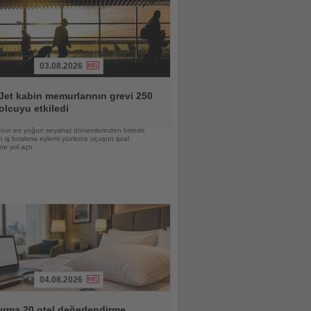
03.08.2026
et kabin memurlarının grevi 250
olcuyu etkiledi
nın en yoğun seyahat dönemlerinden birinde
 iş bırakma eylemi yüzlerce uçuşun iptal
ne yol açtı
04.08.2026
ırma 20 otel değerlendirme