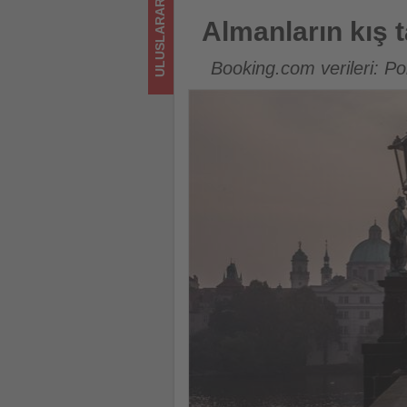
ULUSLARARASI
sizler
Almanların kış tatili için en ç
Almanların kış t
için
Booking.com verileri: Po
turizmde
olup
bitenleri
takip
ediyor!