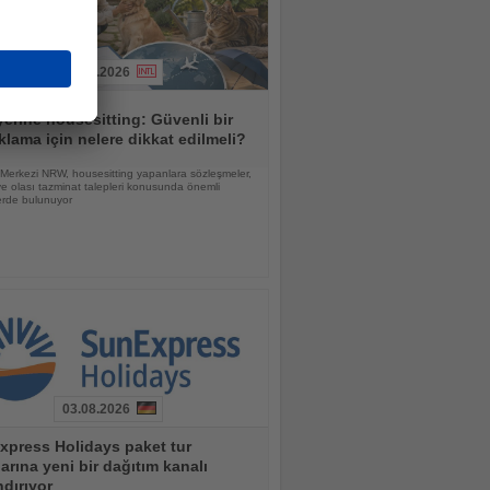
01.08.2026
yerine housesitting: Güvenli bir
lama için nelere dikkat edilmeli?
 Merkezi NRW, housesitting yapanlara sözleşmeler,
ve olası tazminat talepleri konusunda önemli
erde bulunuyor
03.08.2026
xpress Holidays paket tur
larına yeni bir dağıtım kanalı
dırıyor