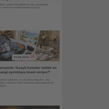
form, klasik tatil paketlerini aile ziyaretleriyle
ren esnek bir seyahat modeli sunuyor
03.08.2026
araştırdı: İsveçli turistler tatilde en
angi ayrıntılara önem veriyor?
atilciler valizlerine en sık kahve koyarken, otel
daki ücretsiz ürünleri yanlarına almamalarıyla da
ekiyor