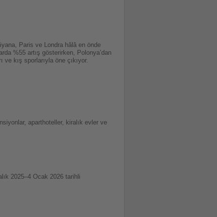
Viyana, Paris ve Londra hâlâ en önde
alarda %55 artış gösterirken, Polonya’dan
 ve kış sporlarıyla öne çıkıyor.
iyonlar, aparthoteller, kiralık evler ve
alık 2025–4 Ocak 2026 tarihli