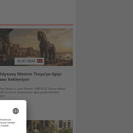
31.07.2026
dyssey filminin Troya'ya ilgiyi
ması bekleniyor
pher Nolan'ın yeni filminin UNESCO Dünya Mirası
tik Kenti'ne uluslararası ilgiyi güçlendirmesi
üyor