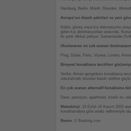
Hamburg, Berlin, Münih, Dresden, Winterb
Avrupa’nın klasik şehirleri ve yeni göz
Kültür, güneş veya kış dekorasyonu arayan
gelen kış destinasyonları arasında. Bunun
iki şehir dikkat çekiyor. Swinemünde (%46
Uluslararası en çok aranan destinasyon
Prag, Dubai, Paris, Viyana, Londra, Am
Bireysel konaklama tercihleri güçleniy
Veriler, Alman gezginlerin konaklama tercih
oda-kahvaltı tesisleri klasik otellere güçlü 
En çok aranan alternatif konaklama türl
Daire, pansiyon, aparthotel, kiralık ev, od
Metodoloji
: 15 Eylül–15 Kasım 2025 aras
konaklamalara göre analiz edilmesiyle olu
Resim
: © Booking.com