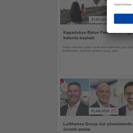
31.07.2026
Haberi
Oku
Kapadokya Balon Festivali 30 figü
balonla başladı
Dokuz ülkeden gelen sıcak hava balonları gün d
peribacaları üzerinde gösteri uçuşu yaptı
01.08.2026
Haberi
Oku
Lufthansa Group üst yönetiminde
önemli atama