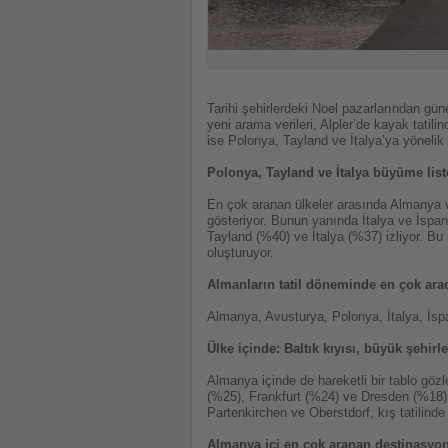
Tarihi şehirlerdeki Noel pazarlarından gün
yeni arama verileri, Alpler’de kayak tatil
ise Polonya, Tayland ve İtalya’ya yönelik 
Polonya, Tayland ve İtalya büyüme lis
En çok aranan ülkeler arasında Almanya ve
gösteriyor. Bunun yanında İtalya ve İspan
Tayland (%40) ve İtalya (%37) izliyor. B
oluşturuyor.
Almanların tatil döneminde en çok arad
Almanya, Avusturya, Polonya, İtalya, İs
Ülke içinde: Baltık kıyısı, büyük şehirl
Almanya içinde de hareketli bir tablo gözl
(%25), Frankfurt (%24) ve Dresden (%18) 
Partenkirchen ve Oberstdorf, kış tatilinde
Almanya içi en çok aranan destinasyon