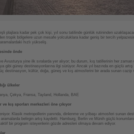
eşli plajlara kadar pek çok kişi, yıl sonu tatilinde günlük rutininden uzaklaşac
inden tropik bölgelere uzun mesafe yolculuklara kadar geniş bir tercih yelpazesi
aramalardaki hızlı yükseliş.
tesinde önde
 Avusturya yine ilk sıralarda yer alıyor; bu durum, kış tatillerinin her zaman
ya gibi güney destinasyonlarına ilgi sürüyor. Ancak yıl bazında en güçlü artı
u üç destinasyon, kültür, doğa, güneş ve kış atmosferini bir arada sunan caz
ığı ülkeler
panya, Çekya, Fransa, Tayland, Hollanda, BAE
er ve kış sporları merkezleri öne çıkıyor
eniyor. Klasik metropollerin yanında, dinlenme ve yılbaşı atmosferi sunan desti
aramalarda belirgin artış kaydetti. Hamburg, Berlin ve Münih güçlü konumlar
 aktif bir program isteyenlerin gözde adresleri olmaya devam ediyor.
lar