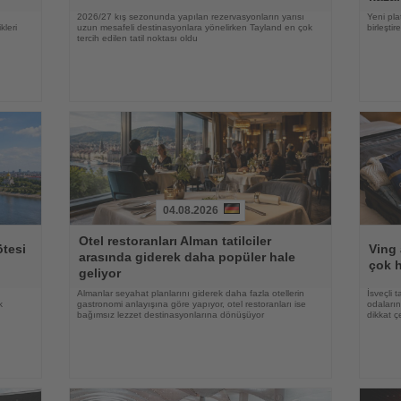
2026/27 kış sezonunda yapılan rezervasyonların yarısı
Yeni plat
kleri
uzun mesafeli destinasyonlara yönelirken Tayland en çok
birleşti
tercih edilen tatil noktası oldu
04.08.2026
Haberi
Haberi
Otel restoranları Alman tatilciler
Oku
Oku
ötesi
Ving 
arasında giderek daha popüler hale
çok h
geliyor
Almanlar seyahat planlarını giderek daha fazla otellerin
İsveçli t
k
gastronomi anlayışına göre yapıyor, otel restoranları ise
odaların
bağımsız lezzet destinasyonlarına dönüşüyor
dikkat ç