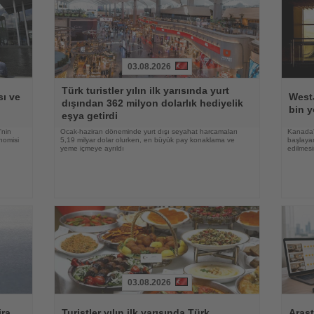
03.08.2026
Haberi
Haberi
Türk turistler yılın ilk yarısında yurt
Oku
Oku
ı ve
WestJ
dışından 362 milyon dolarlık hediyelik
bin y
eşya getirdi
'nin
Ocak-haziran döneminde yurt dışı seyahat harcamaları
Kanada'
nomisi
5,19 milyar dolar olurken, en büyük pay konaklama ve
başlayan
yeme içmeye ayrıldı
edilmesi
03.08.2026
Haberi
Haberi
Oku
Oku
ira
Turistler yılın ilk yarısında Türk
Araşt