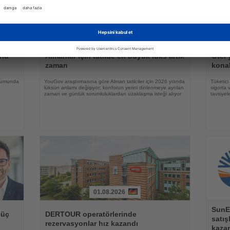
31.07.2026
Haberi
Haberi
Oku
Oku
rlü
Almanlar için tatilde en büyük lüks artık
Otel 
zaman
konak
oğumunda
YouGov araştırmasına göre Alman tatilciler için 2026 yılında
Tüketici
lüksün anlamı değişiyor; konforun yerini dinlenmeye ayrılan
sigorta 
zaman ve günlük sorumluluklardan uzaklaşma isteği alıyor
tavsiyel
01.08.2026
Haberi
Haberi
SunE
Oku
Oku
 üç
DERTOUR operatörlerinde
satış
rezervasyonlar hız kazandı
kazan