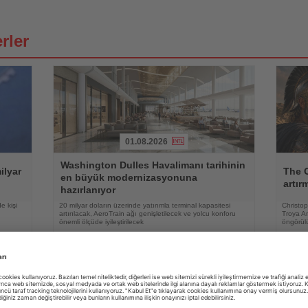
rler
01.08.2026
Haberi
Haberi
Washington Dulles Havalimanı tarihinin
Oku
Oku
ilyar
The O
en büyük modernizasyonuna
artır
hazırlanıyor
e kişi
20 milyar doların üzerinde yatırımla terminal kapasitesi
Christo
artırılacak, AeroTrain ağı genişletilecek ve yolcu konforu
Troya An
önemli ölçüde iyileştirilecek
öngörül