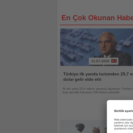
En Çok Okunan Habe
31.07.2026
Haberi
Oku
Türkiye ilk yarıda turizmden 25,7 m
dolar gelir elde etti
İlk altı ayda 25,8 milyon ziyaretçi ağırlayan Türkiye’d
başı gecelik harcama 109 dolara yükseldi