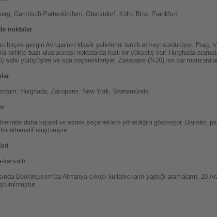
erg, Garmisch-Partenkirchen, Oberstdorf, Köln, Binz, Frankfurt
de noktalar
 birçok gezgin Avrupa’nın klasik şehirlerini tercih etmeyi sürdürüyor. Prag, 
la birlikte bazı uluslararası noktalarda hızlı bir yükseliş var: Hurghada aram
) sahil yürüyüşleri ve spa seçenekleriyle, Zakopane (%20) ise kar manzaraları
lar
sterdam, Hurghada, Zakopane, New York, Swinemünde
or
lerinde daha kişisel ve esnek seçeneklere yöneldiğini gösteriyor. Daireler, pans
bir alternatif oluşturuyor.
eri
a-kahvaltı
ında Booking.com’da Almanya çıkışlı kullanıcıların yaptığı aramaların, 20 Ar
şturulmuştur.