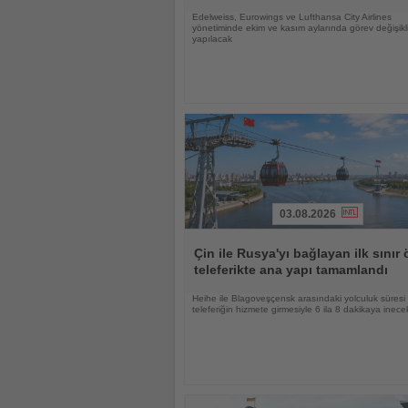
Edelweiss, Eurowings ve Lufthansa City Airlines
yönetiminde ekim ve kasım aylarında görev değişikli
yapılacak
03.08.2026
Haberi
Oku
Çin ile Rusya'yı bağlayan ilk sınır 
teleferikte ana yapı tamamlandı
Heihe ile Blagoveşçensk arasındaki yolculuk süresi
teleferiğin hizmete girmesiyle 6 ila 8 dakikaya inece