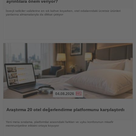
ayrıntılara önem veriyor?
İsveçli tatilciler valizlerine en sık kahve koyarken, otel odalarındaki ücretsiz ürünleri
yanlarına almamalarıyla da dikkat çekiyor
04.08.2026
Haberi
Oku
Araştırma 20 otel değerlendirme platformunu karşılaştırdı
Yeni meta sıralama, platformlar arasındaki farkları ve uyku konforunun misafir
memnuniyetine etkisini ortaya koyuyor