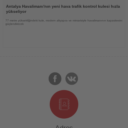
Haberi
Oku
Antalya Havalimanı'nın yeni hava trafik kontrol kulesi hızla
yükseliyor
77 metre yüksekliğindeki kule, modern altyapısı ve mimarisiyle havalimanının kapasitesini
güçlendirecek
Adres