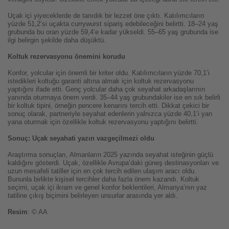
Uçak içi yiyeceklerde de tanıdık bir lezzet öne çıktı. Katılımcıların
yüzde 51,2’si uçakta currywurst sipariş edebileceğini belirtti. 18–24 yaş
grubunda bu oran yüzde 59,4’e kadar yükseldi. 55–65 yaş grubunda ise
ilgi belirgin şekilde daha düşüktü.
Koltuk rezervasyonu önemini korudu
Konfor, yolcular için önemli bir kriter oldu. Katılımcıların yüzde 70,1’i
istedikleri koltuğu garanti altına almak için koltuk rezervasyonu
yaptığını ifade etti. Genç yolcular daha çok seyahat arkadaşlarının
yanında oturmaya önem verdi. 35–44 yaş grubundakiler ise en sık belirli
bir koltuk tipini, örneğin pencere kenarını tercih etti. Dikkat çekici bir
sonuç olarak, partneriyle seyahat edenlerin yalnızca yüzde 40,1’i yan
yana oturmak için özellikle koltuk rezervasyonu yaptığını belirtti.
Sonuç: Uçak seyahati yazın vazgeçilmezi oldu
Araştırma sonuçları, Almanların 2025 yazında seyahat isteğinin güçlü
kaldığını gösterdi. Uçak, özellikle Avrupa’daki güneş destinasyonları ve
uzun mesafeli tatiller için en çok tercih edilen ulaşım aracı oldu.
Bununla birlikte kişisel tercihler daha fazla önem kazandı. Koltuk
seçimi, uçak içi ikram ve genel konfor beklentileri, Almanya’nın yaz
tatiline çıkış biçimini belirleyen unsurlar arasında yer aldı.
Resim
: © AA