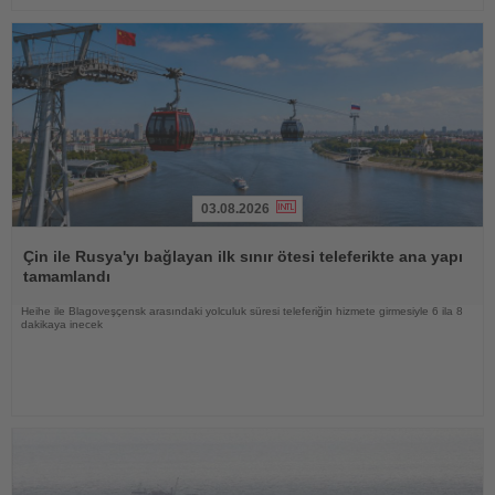
03.08.2026
Haberi
Oku
Çin ile Rusya'yı bağlayan ilk sınır ötesi teleferikte ana yapı
tamamlandı
Heihe ile Blagoveşçensk arasındaki yolculuk süresi teleferiğin hizmete girmesiyle 6 ila 8
dakikaya inecek