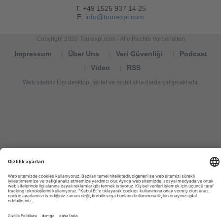
T. +49 1525 937 14 25
E.
info@tourexpi.com
Copyright 2020 Tourexpi.com - Alle Rechte Vorbehalten
Impressum
Über Uns
Veri Güvenliği
Podcast
Video
RSS
Web sitemiz tüm desktop, tablet ve mobil cihazlarda çalışmaktadır.
Tourexpi,
turizm
haberleri,
Reisebüros,
tourism
news,
noticias
de
turismo,
Tourismus
Nachrichten,
новости
туризма,
travel