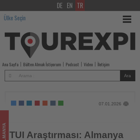
DE
EN
TR
TUI
Ülke Seçin
Araştırması:
Almanya
2025
yazında
Ana Sayfa
Bülten Almak İstiyorum
Podcast
Video
İletişim
nasıl
Ara
uçtu?
-
07.01.2026
Tourexpi,
sizler
ALMANYA
için
TUI Araştırması: Almanya
TUI Araştırması: Almanya 2025 yazında nasıl uçtu?