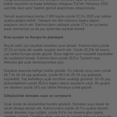
koltuk seçiminin ne kadar belirleyici olduğunu TUI’nin “Almanya 2025
yazında nasıl uçtu” başlıklı güncel araştırması ortaya koydu.
Temsili araştırmaya katılan 2.000 kişinin yüzde 57,9’u 2025 yaz tatiline
uçakla gittiğini belirtti. Yaklaşık her dört katılımcı başka ulaşım
araçlarını tercih etti. Katılımcıların yaklaşık yüzde 17’si ise ya henüz
karar vermemişti ya da yaz aylarında seyahat etmedi.
Kısa uçuşlar ve Avrupa ön plandaydı
Birçok tatilci için seyahat mesafesi uzun olmadı. Katılımcıların yüzde
37,3’ü en fazla altı saatlik uçuşları tercih etti. Yüzde 43,2’lik bir kesim
yaz tatilini Avrupa içinde geçirdi. Buna rağmen uzun mesafeli seyahatler
de cazibesini korudu. Katılımcıların yüzde 20,6’sı Tayland veya
Meksika gibi uzak destinasyonlara uçtu.
Kuşaklar arasında belirgin farklar görüldü. En yüksek uçuş oranı yüzde
68,7 ile 18–24 yaş grubunda, yüzde 68,5 ile 25–34 yaş grubunda
kaydedildi. Yaş ilerledikçe uçak tercihinin azaldığı gözlendi. 55–65 yaş
grubundakilerin yüzde 38,6’sı başka ulaşım araçlarını seçti. Bu grupta
yer alanların yüzde 24’ü yaz tatilini Almanya içinde geçirdi.
Gökyüzünde domates suyu ve currywurst
Uçak içinde de alışkanlıklar kendini gösterdi.
Domates suyu klasik bir
tercih olmaya devam etti. Katılımcıların yüzde 24,7’si uçakta düzenli
olarak domates suyu içtiğini, yüzde 8,6’sı ise duruma göre sipariş
verdiğini söyledi. Özellikle erkek yolcular bu içeceği daha sık tercih etti.