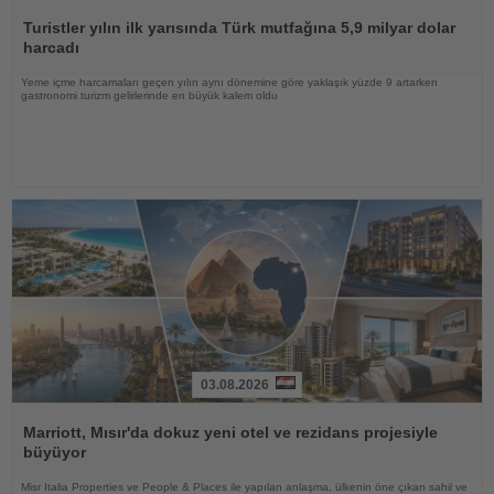
Haberi
Oku
Turistler yılın ilk yarısında Türk mutfağına 5,9 milyar dolar
harcadı
Yeme içme harcamaları geçen yılın aynı dönemine göre yaklaşık yüzde 9 artarken
gastronomi turizm gelirlerinde en büyük kalem oldu
03.08.2026
Haberi
Oku
Marriott, Mısır'da dokuz yeni otel ve rezidans projesiyle
büyüyor
Misr Italia Properties ve People & Places ile yapılan anlaşma, ülkenin öne çıkan sahil ve