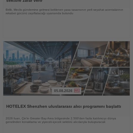
sektöre zarar verir
Birlik, Meclis gündemine gelmesi beklenen yasa tasarısının yerli seyahat acentalarının
rekabet gücünü zayıflatacağı uyarısında bulundu
05.08.2026
Haberi
Oku
HOTELEX Shenzhen uluslararası alıcı programını başlattı
2026 fuarı, Çin'in Greater Bay Area bölgesinde 2.500'den fazla katılımcıyı dünya
genelinden konaklama ve yiyecek-içecek sektörü alıcılarıyla buluşturacak