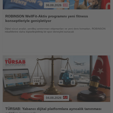
06.08.2026
Haberi
Oku
ROBINSON WellFit-Aktiv programını yeni fitness
konseptleriyle genişletiyor
Dijital vücut analizi, yenilikçi antrenman ekipmanları ve yeni ders formatları, ROBINSON
misafirlerine daha kişiselleştirilmiş bir spor deneyimi sunacak
04.08.2026
Haberi
Oku
TÜRSAB: Yabancı dijital platformlara ayrıcalık tanınması