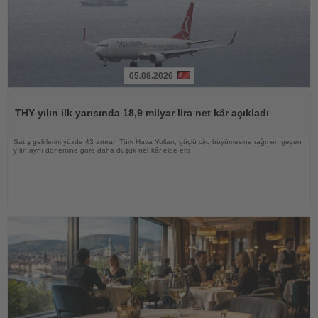
05.08.2026
Haberi
Oku
THY yılın ilk yarısında 18,9 milyar lira net kâr açıkladı
Satış gelirlerini yüzde 43 artıran Türk Hava Yolları, güçlü ciro büyümesine rağmen geçen
yılın aynı dönemine göre daha düşük net kâr elde etti