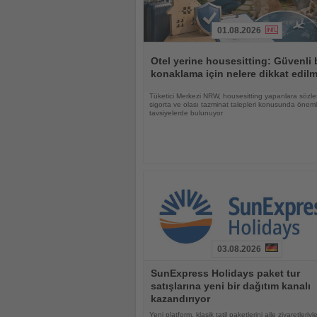
01.08.2026
Haberi
Oku
Otel yerine housesitting: Güvenli 
konaklama için nelere dikkat edilm
Tüketici Merkezi NRW, housesitting yapanlara sözle
sigorta ve olası tazminat talepleri konusunda öneml
tavsiyelerde bulunuyor
03.08.2026
Haberi
SunExpress Holidays paket tur
Oku
satışlarına yeni bir dağıtım kanalı
kazandırıyor
Yeni platform, klasik tatil paketlerini aile ziyaretleriyl