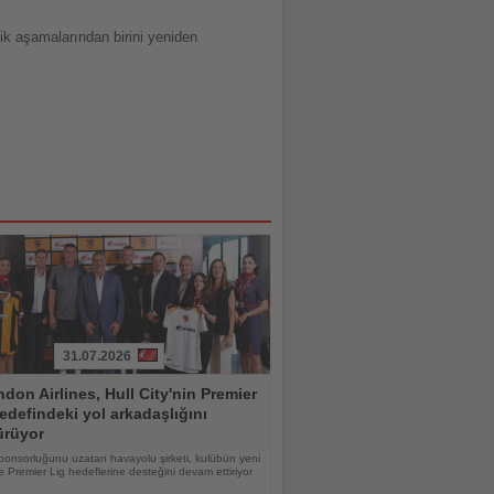
tik aşamalarından birini yeniden
31.07.2026
don Airlines, Hull City'nin Premier
edefindeki yol arkadaşlığını
ürüyor
ponsorluğunu uzatan havayolu şirketi, kulübün yeni
 Premier Lig hedeflerine desteğini devam ettiriyor