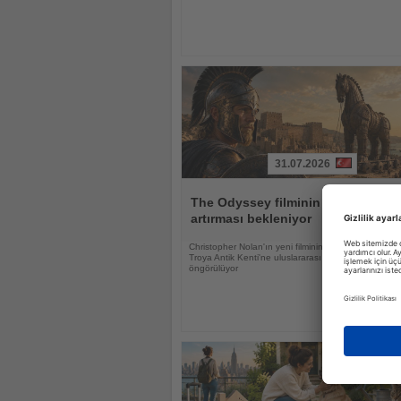
31.07.2026
Haberi
Oku
The Odyssey filminin Troya'ya ilgi
artırması bekleniyor
Christopher Nolan'ın yeni filminin UNESCO Dünya M
Troya Antik Kenti'ne uluslararası ilgiyi güçlendirmesi
öngörülüyor