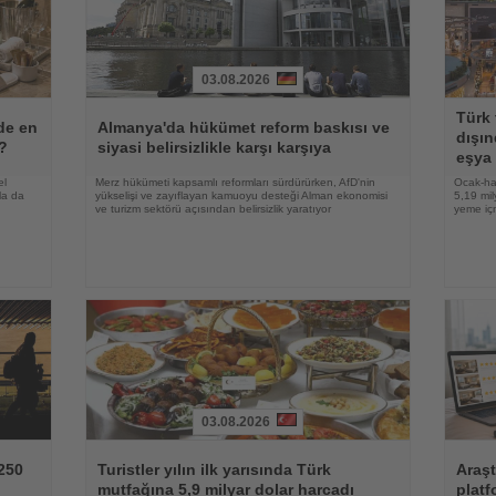
03.08.2026
Haberi
Haberi
Türk 
Oku
Oku
lde en
Almanya'da hükümet reform baskısı ve
dışın
r?
siyasi belirsizlikle karşı karşıya
eşya 
el
Merz hükümeti kapsamlı reformları sürdürürken, AfD'nin
Ocak-ha
la da
yükselişi ve zayıflayan kamuoyu desteği Alman ekonomisi
5,19 mil
ve turizm sektörü açısından belirsizlik yaratıyor
yeme içm
03.08.2026
Haberi
Haberi
Oku
Oku
250
Turistler yılın ilk yarısında Türk
Araşt
mutfağına 5,9 milyar dolar harcadı
platf