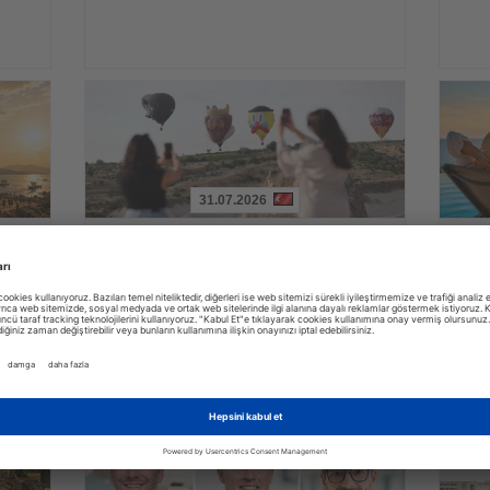
31.07.2026
Haberi
Haberi
Oku
Oku
yi
Kapadokya Balon Festivali 30 figürlü
Alman
balonla başladı
zama
irası
Dokuz ülkeden gelen sıcak hava balonları gün doğumunda
YouGov a
peribacaları üzerinde gösteri uçuşu yaptı
lüksün a
zaman ve