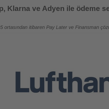
dyen ile ödeme seçeneklerini genişletiyor
, Klarna ve Adyen ile ödeme se
025 ortasından itibaren Pay Later ve Finansman çö