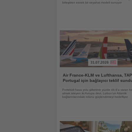
birleştiren esnek bir seyahat modeli sunuyor
31.07.2026
Haberi
Oku
Air France-KLM ve Lufthansa, TAP
Portugal için bağlayıcı teklif sund
Portekizli hava yolu şirketinin yüzde 44,9’a varan hi
almak isteyen iki Avrupa devi, Lizbon’un Atlantik
bağlantılarındaki rolünü güçlendirmeyi hedefliyor