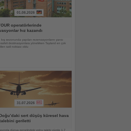
01.08.2026
OUR operatörlerinde
vasyonlar hız kazandı
kış sezonunda yapılan rezervasyonların yarısı
afeli destinasyonlara yönelirken Tayland en çok
ilen tatil noktası oldu
31.07.2026
Doğu’daki sert düşüş küresel hava
talebini geriletti
ayında dünya genelindeki yolcu talebi yüzde 1,7