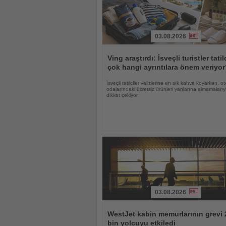
03.08.2026
Haberi
Oku
Ving araştırdı: İsveçli turistler tati
çok hangi ayrıntılara önem veriyo
İsveçli tatilciler valizlerine en sık kahve koyarken, ot
odalarındaki ücretsiz ürünleri yanlarına almamalarıy
dikkat çekiyor
03.08.2026
Haberi
Oku
WestJet kabin memurlarının grevi 
bin yolcuyu etkiledi