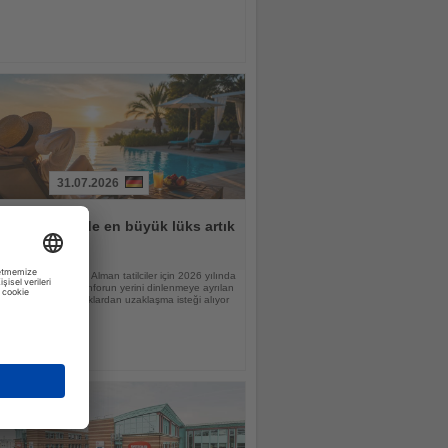
31.07.2026
lar için tatilde en büyük lüks artık
n
raştırmasına göre Alman tatilciler için 2026 yılında
nlamı değişiyor; konforun yerini dinlenmeye ayrılan
 günlük sorumluluklardan uzaklaşma isteği alıyor