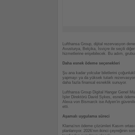
Lufthansa Group, dijital rezervasyon deney
Avusturya, Belçika, İsviçre ile seçili diğ
hizmetlerine erişebilecek. Bu adım, grubun
Daha esnek ödeme seçenekleri
Şu ana kadar yolcular biletlerini çoğunluk
yapmayı ya da yüksek tutarlı rezervasyon
daha fazla finansal esneklik sunuyor.
Lufthansa Group Digital Hangar Genel Müdür
İşler Direktörü David Sykes, esnek ödem
Alexa von Bismarck ise Adyen’in güvenili
etti.
Aşamalı uygulama süreci
Klarna’nın ödeme çözümleri Kasım ortası
planlanıyor. 2026’nın ikinci çeyreğinin s