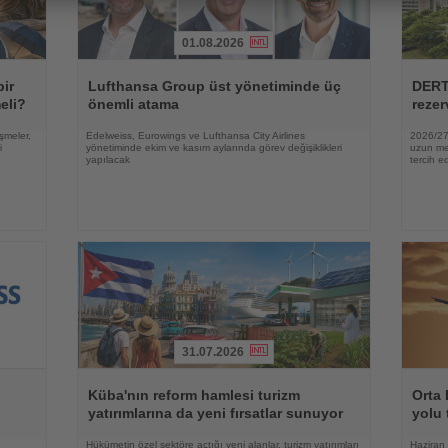
01.08.2026
Haberi
Haberi
Oku
Oku
bir
Lufthansa Group üst yönetiminde üç
DERT
eli?
önemli atama
rezer
şmeler,
Edelweiss, Eurowings ve Lufthansa City Airlines
2026/27 
i
yönetiminde ekim ve kasım aylarında görev değişiklikleri
uzun mes
yapılacak
tercih ed
31.07.2026
Haberi
Haberi
Oku
Oku
Küba'nın reform hamlesi turizm
Orta 
yatırımlarına da yeni fırsatlar sunuyor
yolu 
e
Hükümetin özel sektöre açtığı yeni alanlar, turizm yatırımları
Haziran 