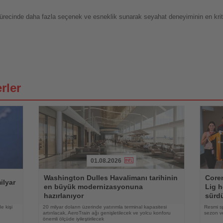
me sürecinde daha fazla seçenek ve esneklik sunarak seyahat deneyiminin en kri
rler
01.08.2026
Haberi
Haberi
Washington Dulles Havalimanı tarihinin
Coren
Oku
Oku
ilyar
en büyük modernizasyonuna
Lig h
hazırlanıyor
sürd
e kişi
20 milyar doların üzerinde yatırımla terminal kapasitesi
Resmi s
artırılacak, AeroTrain ağı genişletilecek ve yolcu konforu
sezon ve
önemli ölçüde iyileştirilecek