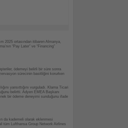
asım 2025 ortasından itibaren Almanya,
rna’nın “Pay Later” ve “Financing”
eriler, ödemeyi belirli bir süre sonra
rvasyon sürecinin basitliğini korurken
ığını yansıttığını vurguladı. Klarna Ticari
duğunu belirtti. Adyen EMEA Başkanı
 esnek bir ödeme deneyimi sunduğunu ifade
ın da kademeli olarak eklenmesi
hil tüm Lufthansa Group Network Airlines