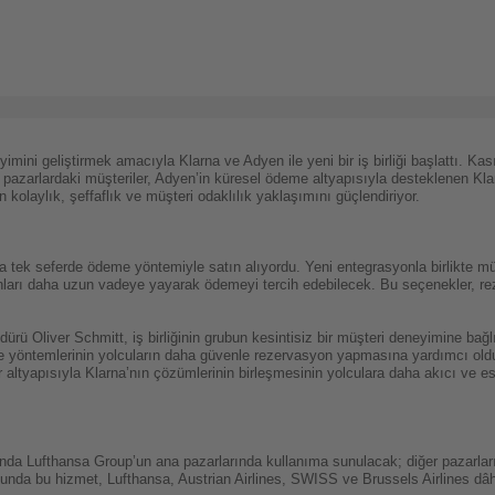
imini geliştirmek amacıyla Klarna ve Adyen ile yeni bir iş birliği başlattı. K
er pazarlardaki müşteriler, Adyen’in küresel ödeme altyapısıyla desteklenen Kla
 kolaylık, şeffaflık ve müşteri odaklılık yaklaşımını güçlendiriyor.
la tek seferde ödeme yöntemiyle satın alıyordu. Yeni entegrasyonla birlikte müşt
ları daha uzun vadeye yayarak ödemeyi tercih edebilecek. Bu seçenekler, reze
ü Oliver Schmitt, iş birliğinin grubun kesintisiz bir müşteri deneyimine bağlıl
e yöntemlerinin yolcuların daha güvenle rezervasyon yapmasına yardımcı ol
r altyapısıyla Klarna’nın çözümlerinin birleşmesinin yolculara daha akıcı ve
nda Lufthansa Group’un ana pazarlarında kullanıma sunulacak; diğer pazarlar
onunda bu hizmet, Lufthansa, Austrian Airlines, SWISS ve Brussels Airlines dâ