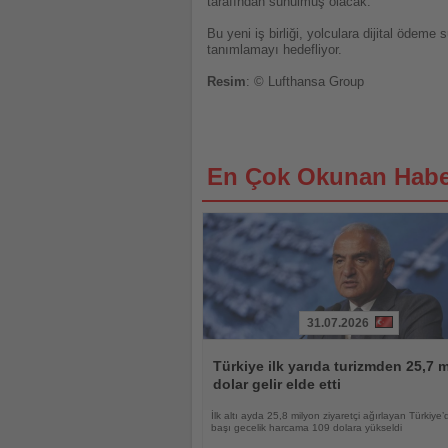
tarafından sunulmuş olacak.
Bu yeni iş birliği, yolculara dijital öde
tanımlamayı hedefliyor.
Resim
: © Lufthansa Group
En Çok Okunan Habe
31.07.2026
Haberi
Oku
Türkiye ilk yarıda turizmden 25,7 m
dolar gelir elde etti
İlk altı ayda 25,8 milyon ziyaretçi ağırlayan Türkiye’d
başı gecelik harcama 109 dolara yükseldi