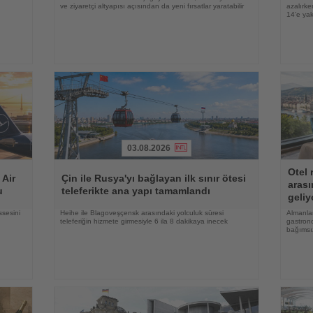
ve ziyaretçi altyapısı açısından da yeni fırsatlar yaratabilir
azalırke
14’e yak
03.08.2026
Haberi
Haberi
Otel 
Oku
Oku
 Air
Çin ile Rusya'yı bağlayan ilk sınır ötesi
arası
u
teleferikte ana yapı tamamlandı
geliy
ssesini
Heihe ile Blagoveşçensk arasındaki yolculuk süresi
Almanlar
teleferiğin hizmete girmesiyle 6 ila 8 dakikaya inecek
gastrono
bağımsı