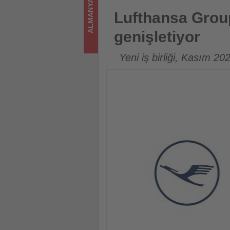
ALMANYA
sizler
Lufthansa Group, Klarna ve A
Lufthansa Group
için
genişletiyor
turizmde
Yeni iş birliği, Kasım 2
olup
bitenleri
takip
ediyor!