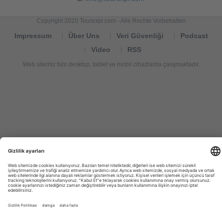
Copyright 2020 Tourexpi.com - Alle Rechte Vorbehalten
Impressum
Über Uns
Veri Güvenliği
Podcast
Video
RSS
Web sitemiz tüm desktop, tablet ve mobil cihazlarda çalışmaktadır.
Tourexpi,
turizm
haberleri,
Reisebüros,
tourism
news,
noticias
de
turismo,
Tourismus
Nachrichten,
новости
туризма,
travel
tourism