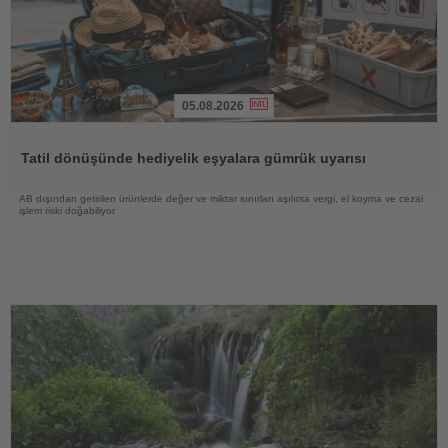
05.08.2026
Haberi
Oku
Tatil dönüşünde hediyelik eşyalara gümrük uyarısı
AB dışından getirilen ürünlerde değer ve miktar sınırları aşılırsa vergi, el koyma ve cezai
işlem riski doğabiliyor