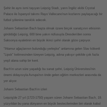
Şehir ile aynı ismi taşıyan Leipzig Stadı, yarın İngiliz ekibi Crystal
Palace ile İspanyol takımı Rayo Vallecano'nun kozlarını paylaşacağı bir
futbol şölenine tanıklık edecek.
Johann Sebastian Bach başta olmak üzere birçok sanatçının etkisinin
görüldüğü Leipzig, 600 bine yakın nüfusuyla Dresden'den sonra
Saksonya eyaletinin en büyük ikinci şehri olarak göze çarpıyor.
"Ihlamur ağaçlarının bulunduğu yerleşke" anlamına gelen Slav kökenli
"Lipsk" kelimesinden türeyen Leipzig, adına yakışır şekilde çok fazla
yeşil alana sahip bir kent.
Bach'ın uzun süre yaşadığı bu sanat şehri, Leipzig Üniversitesi'nin
önemi dolayısıyla Avrupa'nın önde gelen eğitim merkezleri arasında da
yer alıyor.
Johann Sebastian Bach'ın izleri
Leipzig'de 27 yıl (1723-1750) yaşam süren Johann Sebastian Bach, 19.
yüzyıldan bu yana dünyanın en büyük bestecilerinden biri olarak kabul