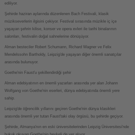
ediliyor.
Şehirde haziran aylarında düzenlenen Bach Festivali, klasik
müzikseverlerin ilgisini çekiyor. Festival sırasında müzikle iç içe
yaşayan şehrin kilise, konser ve opera evleri ile tarihi binalarının
salonları, festivalin doğal sahnelerine dönüşüyor.
Alman besteciler Robert Schumann, Richard Wagner ve Felix
Mendelssohn Bartholdy, Leipzig'de yaşayan diğer önemli sanatçılar
arasında bulunuyor.
Goethe'nin Faust'u şekillendirdiği şehir
Alman edebiyatının en önemli yazarları arasında yer alan Johann
Wolfgang von Goethe'nin eserleri, dünya edebiyatında önemli yere
sahip.
Leipzig'de öğrencilik yıllarını geçiren Goethe'nin dünya klasikleri
arasında önemli yer tutan Faust'taki olay örgüsü, bu şehirde geçiyor.
Şehirde, Almanya'nın en eski üniversitelerinden Leipzig Üniversitesi'nde
hukuk okuyan Goethe'nin heykeli de yer alıyor.