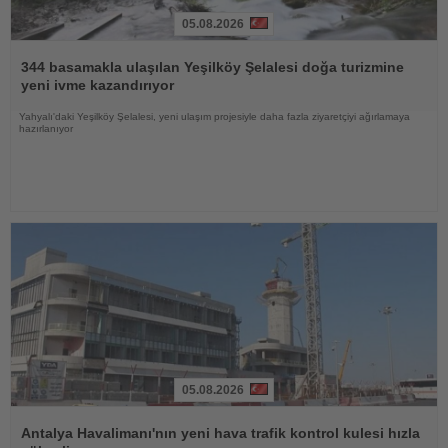
05.08.2026
Haberi
Oku
344 basamakla ulaşılan Yeşilköy Şelalesi doğa turizmine
yeni ivme kazandırıyor
Yahyalı'daki Yeşilköy Şelalesi, yeni ulaşım projesiyle daha fazla ziyaretçiyi ağırlamaya
hazırlanıyor
05.08.2026
Haberi
Oku
Antalya Havalimanı'nın yeni hava trafik kontrol kulesi hızla