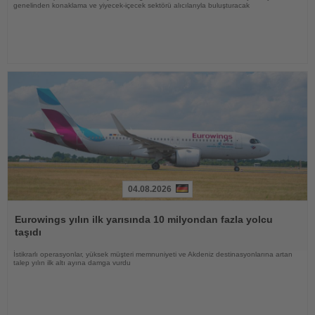
genelinden konaklama ve yiyecek-içecek sektörü alıcılarıyla buluşturacak
04.08.2026
Haberi
Oku
Eurowings yılın ilk yarısında 10 milyondan fazla yolcu
taşıdı
İstikrarlı operasyonlar, yüksek müşteri memnuniyeti ve Akdeniz destinasyonlarına artan
talep yılın ilk altı ayına damga vurdu