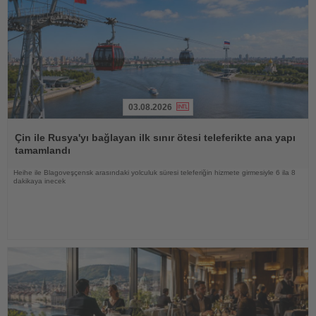
03.08.2026
Haberi
Oku
Çin ile Rusya'yı bağlayan ilk sınır ötesi teleferikte ana yapı
tamamlandı
Heihe ile Blagoveşçensk arasındaki yolculuk süresi teleferiğin hizmete girmesiyle 6 ila 8
dakikaya inecek