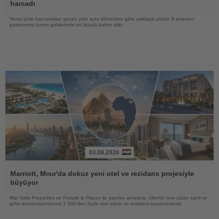
harcadı
Yeme içme harcamaları geçen yılın aynı dönemine göre yaklaşık yüzde 9 artarken
gastronomi turizm gelirlerinde en büyük kalem oldu
03.08.2026
Haberi
Oku
Marriott, Mısır'da dokuz yeni otel ve rezidans projesiyle
büyüyor
Misr Italia Properties ve People & Places ile yapılan anlaşma, ülkenin öne çıkan sahil ve
şehir destinasyonlarına 1.500'den fazla otel odası ve rezidans kazandıracak