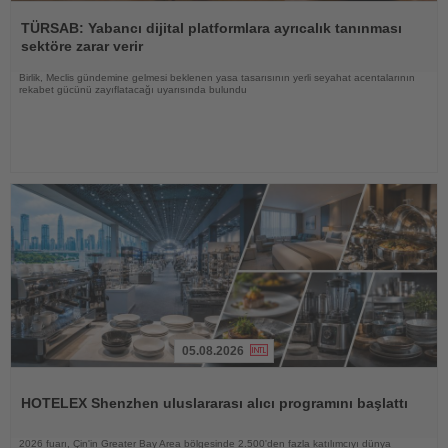
Haberi
Oku
TÜRSAB: Yabancı dijital platformlara ayrıcalık tanınması
sektöre zarar verir
Birlik, Meclis gündemine gelmesi beklenen yasa tasarısının yerli seyahat acentalarının
rekabet gücünü zayıflatacağı uyarısında bulundu
05.08.2026
Haberi
Oku
HOTELEX Shenzhen uluslararası alıcı programını başlattı
2026 fuarı, Çin'in Greater Bay Area bölgesinde 2.500'den fazla katılımcıyı dünya