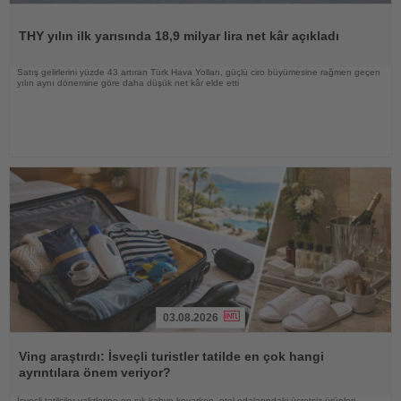
Haberi
Oku
THY yılın ilk yarısında 18,9 milyar lira net kâr açıkladı
Satış gelirlerini yüzde 43 artıran Türk Hava Yolları, güçlü ciro büyümesine rağmen geçen
yılın aynı dönemine göre daha düşük net kâr elde etti
03.08.2026
Haberi
Oku
Ving araştırdı: İsveçli turistler tatilde en çok hangi
ayrıntılara önem veriyor?
İsveçli tatilciler valizlerine en sık kahve koyarken, otel odalarındaki ücretsiz ürünleri