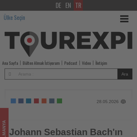
DE
EN
TR
Johann
Ülke Seçin
Sebastian
Bach'ın
şehri
Leipzig'de
Ana Sayfa
Bülten Almak İstiyorum
Podcast
Video
İletişim
futbol
Ara
şöleni
-
28.05.2026
Tourexpi,
sizler
ALMANYA
için
Johann Sebastian Bach'ın
Johann Sebastian Bach'ın şehri Leipzig'de futbol şöleni