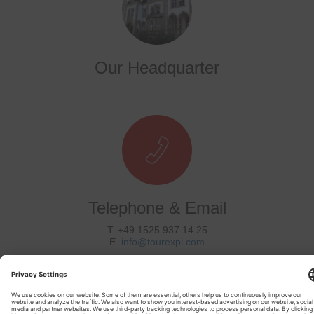
Our Headquarter
Telephone & Email
T. +49 1525 937 14 25
E.
info@tourexpi.com
Copyright 2020 Tourexpi.com - Alle Rechte Vorbehalten
Impressum
Über Uns
Data Privacy
Podcast