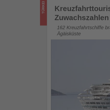
im
Kreuzfahrttourismus erzielt
TÜRKEI
Kreuzfahrttouri
Tourismus
Zuwachszahlen
los
162 Kreuzfahrtschiffe b
ist!
Ägäisküste