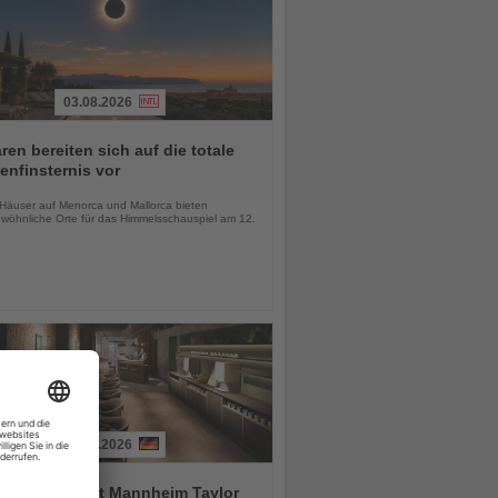
03.08.2026
ren bereiten sich auf die totale
nfinsternis vor
chten
-Häuser auf Menorca und Mallorca bieten
wöhnliche Orte für das Himmelsschauspiel am 12.
03.08.2026
tial by Dorint Mannheim Taylor