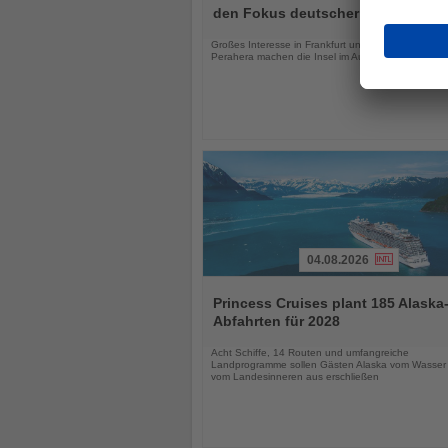
die
den Fokus deutscher Urlauber
Nachrichten
Großes Interesse in Frankfurt und das Kandy Esal
Perahera machen die Insel im August besonders att
04.08.2026
Lesen
Sie
Princess Cruises plant 185 Alaska
die
Abfahrten für 2028
Nachrichten
Acht Schiffe, 14 Routen und umfangreiche
Landprogramme sollen Gästen Alaska vom Wasser
vom Landesinneren aus erschließen