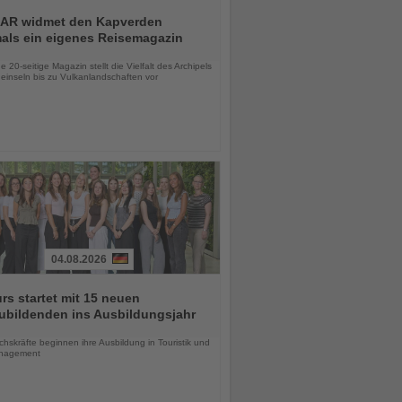
AR widmet den Kapverden
mals ein eigenes Reisemagazin
chten
 20-seitige Magazin stellt die Vielfalt des Archipels
einseln bis zu Vulkanlandschaften vor
04.08.2026
urs startet mit 15 neuen
ubildenden ins Ausbildungsjahr
chten
skräfte beginnen ihre Ausbildung in Touristik und
nagement