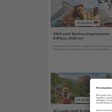
03.08.2026
Lesen
Sie
AIDA setzt Nachwuchsprogramm
die
EXPIyou 2026 fort
Nachrichten
Auszubildende verbinden digitales Lernen mit einer
dreitägigen Schulungsreise an Bord von AIDAluna
03.08.2026
Lesen
Sie
Sri Lanka rückt Kultur und Vielfalt 