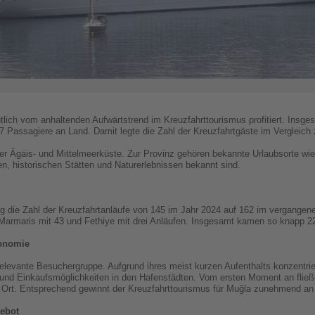
lich vom anhaltenden Aufwärtstrend im Kreuzfahrttourismus profitiert. Insges
7 Passagiere an Land. Damit legte die Zahl der Kreuzfahrtgäste im Vergleich
er Ägäis- und Mittelmeerküste. Zur Provinz gehören bekannte Urlaubsorte wie
n, historischen Stätten und Naturerlebnissen bekannt sind.
g die Zahl der Kreuzfahrtanläufe von 145 im Jahr 2024 auf 162 im vergangene
n Marmaris mit 43 und Fethiye mit drei Anläufen. Insgesamt kamen so knapp 
ronomie
 relevante Besuchergruppe. Aufgrund ihres meist kurzen Aufenthalts konzentrie
und Einkaufsmöglichkeiten in den Hafenstädten. Vom ersten Moment an flie
r Ort. Entsprechend gewinnt der Kreuzfahrttourismus für Muğla zunehmend a
gebot