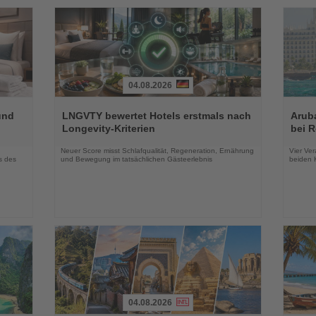
04.08.2026
Lesen
Lesen
Sie
Sie
und
LNGVTY bewertet Hotels erstmals nach
Arub
die
die
Longevity-Kriterien
bei 
Nachrichten
Nachri
Neuer Score misst Schlafqualität, Regeneration, Ernährung
Vier Ver
s des
und Bewegung im tatsächlichen Gästeerlebnis
beiden K
04.08.2026