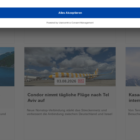
die
die
Winterangebot deutlich aus
Park 
Nachrichten
Nachri
a
Neue Hotels, innovative Konzepte und zusätzliche
Das neu
raktiv
Erlebnisse erweitern das Markenportfolio für die
Geschäf
Wintersaison 2026/27
03.08.2026
Lesen
Lesen
Sie
Sie
-
Condor nimmt tägliche Flüge nach Tel
Kasac
die
die
Aviv auf
inte
Nachrichten
Nachri
Neue Nonstop-Verbindung stärkt das Streckennetz und
Von Tenn
 und
verbessert die Anbindung zwischen Deutschland und Israel
Besuche