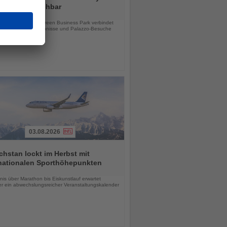
ab sofort buchbar
chten
e Hotel im Taylor Green Business Park verbindet
tsreisen, Stadterlebnisse und Palazzo-Besuche
03.08.2026
hstan lockt im Herbst mit
rnationalen Sporthöhepunkten
chten
is über Marathon bis Eiskunstlauf erwartet
r ein abwechslungsreicher Veranstaltungskalender