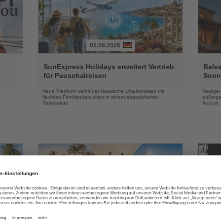
03.08.2026
Lesen
Lesen
Sie
Sie
SunExpress Holidays erweitert Vertrieb
Balea
die
die
für Pauschalreisen
Sonne
Nachrichten
Nachri
Neue Plattform verbindet klassische Urlaubsreisen mit
Vestige
flexiblen Familienbesuchen in einem abgesicherten
außerge
Reisepaket
August
03.08.2026
Lesen
Lesen
Sie
Sie
in
DERTOUR Hotels & Resorts bauen
Essen