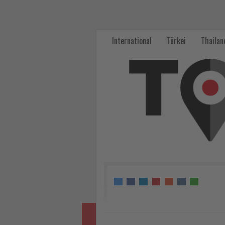
Kreuzfahrttourismus
erzielte
International
Türkei
Thailan
2025
im
Südwesten
der
Türkei
Zuwachszahlen
-
Wissen,
was