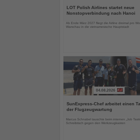
Lesen
Sie
LOT Polish Airlines startet neue
die
Nonstopverbindung nach Hanoi
Nachrichten
Ab Ende März 2027 fliegt die Airline dreimal pro W
Warschau in die vietnamesische Hauptstadt
04.08.2026
Lesen
Sie
SunExpress-Chef arbeitet einen Ta
die
der Flugzeugwartung
Nachrichten
Marcus Schnabel tauschte beim internen „Job Tast
Schreibtisch gegen den Werkzeugkasten