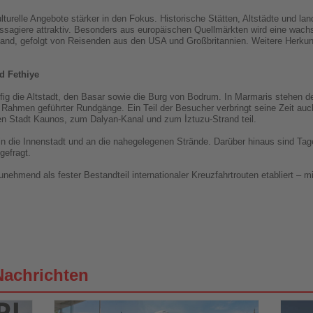
relle Angebote stärker in den Fokus. Historische Stätten, Altstädte und land
ssagiere attraktiv. Besonders aus europäischen Quellmärkten wird eine wac
land, gefolgt von Reisenden aus den USA und Großbritannien. Weitere Herkun
d Fethiye
g die Altstadt, den Basar sowie die Burg von Bodrum. In Marmaris stehen der 
m Rahmen geführter Rundgänge. Ein Teil der Besucher verbringt seine Zeit auc
en Stadt Kaunos, zum Dalyan-Kanal und zum İztuzu-Strand teil.
 in die Innenstadt und an die nahegelegenen Strände. Darüber hinaus sind Ta
gefragt.
unehmend als fester Bestandteil internationaler Kreuzfahrtrouten etabliert –
Nachrichten