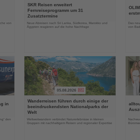
Lesen
Lesen
SKR Reisen erweitert
Sie
Sie
OLIM
Fernreiseprogramm um 31
die
die
erst
Zusatztermine
Nachrichten
Nachri
oche von
Neue Abreisen nach Sri Lanka, Südkorea, Marokko und
Das neue
Ägypten reagieren auf die hohe Nachfrage
von Bad
05.08.2026
Lesen
Lesen
Wanderreisen führen durch einige der
Sie
Sie
g in
allto
beeindruckendsten Nationalparks der
die
die
Ausz
Welt
Nachrichten
Nachri
ing“ den
Weltweitwandern verbindet Naturerlebnisse in kleinen
Nachwuch
Gruppen mit nachhaltigem Reisen und regionaler Expertise
Büroma