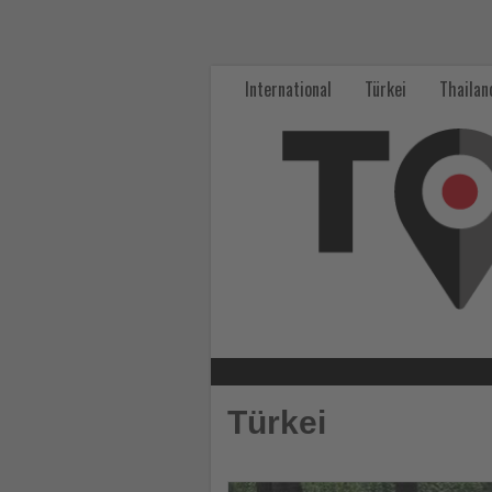
Wissen,
was
International
Türkei
Thailan
im
Tourismus
los
ist!
-
Wissen,
was
Türkei
im
Tourismus