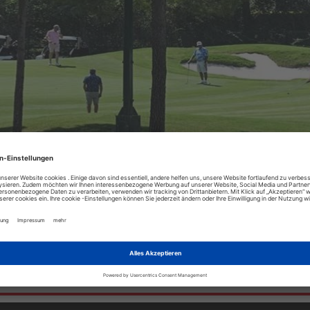
 als Ganzjahresdestination
TR