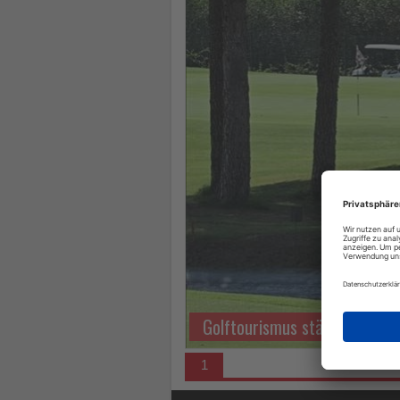
los
ist!
Golftourismus stärkt Antalya
1