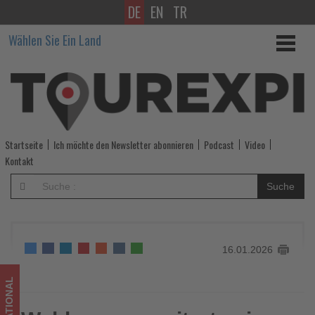
DE
EN
TR
Wyldaway
Wählen Sie Ein Land
erweitert
sein
Programm
mit
Startseite
Ich möchte den Newsletter abonnieren
Podcast
Video
neuen
Kontakt
Abenteuern
Suche
für
Millennials
16.01.2026
-
Wissen,