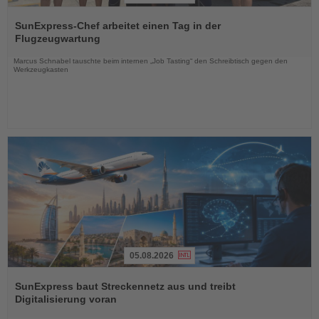
Lesen
Sie
SunExpress-Chef arbeitet einen Tag in der
die
Flugzeugwartung
Nachrichten
Marcus Schnabel tauschte beim internen „Job Tasting“ den Schreibtisch gegen den
Werkzeugkasten
05.08.2026
Lesen
Sie
SunExpress baut Streckennetz aus und treibt
die
Digitalisierung voran
Nachrichten