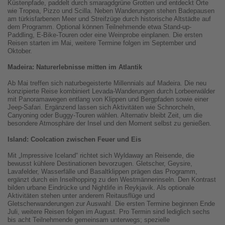
Küstenpfade, paddelt durch smaragdgrüne Grotten und entdeckt Orte
wie Tropea, Pizzo und Scilla. Neben Wanderungen stehen Badepausen
am türkisfarbenen Meer und Streifzüge durch historische Altstädte auf
dem Programm. Optional können Teilnehmende etwa Stand-up-
Paddling, E-Bike-Touren oder eine Weinprobe einplanen. Die ersten
Reisen starten im Mai, weitere Termine folgen im September und
Oktober.
Madeira: Naturerlebnisse mitten im Atlantik
Ab Mai treffen sich naturbegeisterte Millennials auf Madeira. Die neu
konzipierte Reise kombiniert Levada-Wanderungen durch Lorbeerwälder
mit Panoramawegen entlang von Klippen und Bergpfaden sowie einer
Jeep-Safari. Ergänzend lassen sich Aktivitäten wie Schnorcheln,
Canyoning oder Buggy-Touren wählen. Alternativ bleibt Zeit, um die
besondere Atmosphäre der Insel und den Moment selbst zu genießen.
Island: Coolcation zwischen Feuer und Eis
Mit „Impressive Iceland“ richtet sich Wyldaway an Reisende, die
bewusst kühlere Destinationen bevorzugen. Gletscher, Geysire,
Lavafelder, Wasserfälle und Basaltklippen prägen das Programm,
ergänzt durch ein Inselhopping zu den Westmännerinseln. Den Kontrast
bilden urbane Eindrücke und Nightlife in Reykjavik. Als optionale
Aktivitäten stehen unter anderem Reitausflüge und
Gletscherwanderungen zur Auswahl. Die ersten Termine beginnen Ende
Juli, weitere Reisen folgen im August. Pro Termin sind lediglich sechs
bis acht Teilnehmende gemeinsam unterwegs; spezielle