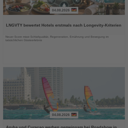
04.08.2026
Lesen
Sie
LNGVTY bewertet Hotels erstmals nach Longevity-Kriterien
die
Nachrichten
Neuer Score misst Schlafqualität, Regeneration, Ernährung und Bewegung im
tatsächlichen Gästeerlebnis
04.08.2026
Lesen
Sie
Aruba und Curaçao werben gemeinsam bei Roadshow in