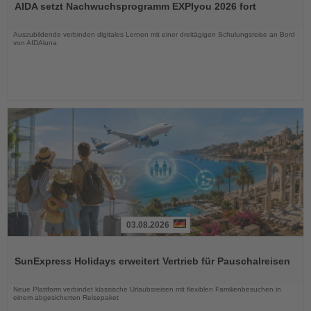
AIDA setzt Nachwuchsprogramm EXPIyou 2026 fort
die
Nachrichten
Auszubildende verbinden digitales Lernen mit einer dreitägigen Schulungsreise an Bord
von AIDAluna
03.08.2026
Lesen
Sie
SunExpress Holidays erweitert Vertrieb für Pauschalreisen
die
Nachrichten
Neue Plattform verbindet klassische Urlaubsreisen mit flexiblen Familienbesuchen in
einem abgesicherten Reisepaket