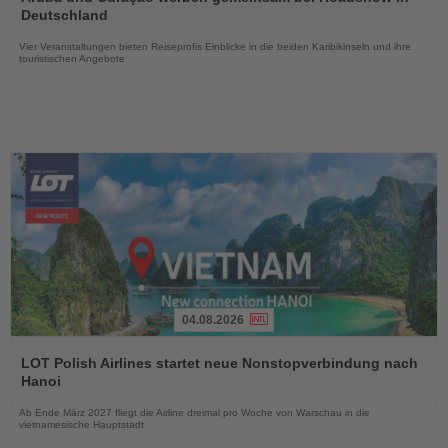
die
Deutschland
Nachrichten
Vier Veranstaltungen bieten Reiseprofis Einblicke in die beiden Karibikinseln und ihre
touristischen Angebote
04.08.2026
Lesen
Sie
LOT Polish Airlines startet neue Nonstopverbindung nach
die
Hanoi
Nachrichten
Ab Ende März 2027 fliegt die Airline dreimal pro Woche von Warschau in die
vietnamesische Hauptstadt