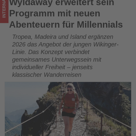
INTERNATIONAL
Wyldaway erweitert sein
Wyldaway erweitert sein Programm mit neuen Abenteuern
was
für Millennials
Programm mit neuen
im
Abenteuern für Millennials
Tourismus
Tropea, Madeira und Island ergänzen
los
2026 das Angebot der jungen Wikinger-
ist!
Linie. Das Konzept verbindet
gemeinsames Unterwegssein mit
individueller Freiheit – jenseits
klassischer Wanderreisen