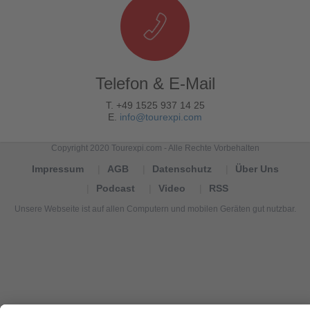
Telefon & E-Mail
T. +49 1525 937 14 25
E.
info@tourexpi.com
Copyright 2020 Tourexpi.com - Alle Rechte Vorbehalten
Impressum
AGB
Datenschutz
Über Uns
Podcast
Video
RSS
Unsere Webseite ist auf allen Computern und mobilen Geräten gut nutzbar.
Tourexpi,
turizm
haberleri,
Reisebüros,
tourism
news,
noticias