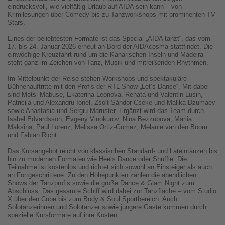
eindrucksvoll, wie vielfältig Urlaub auf AIDA sein kann – von
Krimilesungen über Comedy bis zu Tanzworkshops mit prominenten TV-
Stars.
Eines der beliebtesten Formate ist das Special „AIDA tanzt“, das vom
17. bis 24. Januar 2026 erneut an Bord der AIDAcosma stattfindet. Die
einwöchige Kreuzfahrt rund um die Kanarischen Inseln und Madeira
steht ganz im Zeichen von Tanz, Musik und mitreißenden Rhythmen.
Im Mittelpunkt der Reise stehen Workshops und spektakuläre
Bühnenauftritte mit den Profis der RTL-Show „Let’s Dance“. Mit dabei
sind Motsi Mabuse, Ekaterina Leonova, Renata und Valentin Lusin,
Patricija und Alexandru Ionel, Zsolt Sándor Cseke und Malika Dzumaev
sowie Anastasia und Sergiu Maruster. Ergänzt wird das Team durch
Isabel Edvardsson, Evgeny Vinokurov, Nina Bezzubova, Mariia
Maksina, Paul Lorenz, Melissa Ortiz-Gomez, Melanie van den Boom
und Fabian Richt.
Das Kursangebot reicht von klassischen Standard- und Lateintänzen bis
hin zu modernen Formaten wie Heels Dance oder Shuffle. Die
Teilnahme ist kostenlos und richtet sich sowohl an Einsteiger als auch
an Fortgeschrittene. Zu den Höhepunkten zählen die abendlichen
Shows der Tanzprofis sowie die große Dance & Glam Night zum
Abschluss. Das gesamte Schiff wird dabei zur Tanzfläche – vom Studio
X über den Cube bis zum Body & Soul Sportbereich. Auch
Solotänzerinnen und Solotänzer sowie jüngere Gäste kommen durch
spezielle Kursformate auf ihre Kosten.