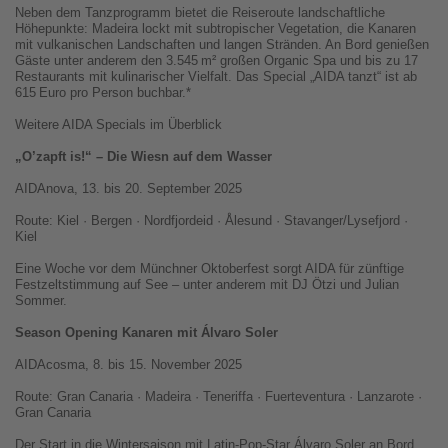
Neben dem Tanzprogramm bietet die Reiseroute landschaftliche
Höhepunkte: Madeira lockt mit subtropischer Vegetation, die Kanaren
mit vulkanischen Landschaften und langen Stränden. An Bord genießen
Gäste unter anderem den 3.545
m
²
gro
ß
en Organic Spa und bis zu 17
Restaurants mit kulinarischer Vielfalt. Das Special
„
AIDA tanzt
“
ist ab
615
Euro pro Person buchbar.*
Weitere AIDA Specials im Überblick
„O’zapft is!“ – Die Wiesn auf dem Wasser
AIDAnova, 13. bis 20. September 2025
Route: Kiel · Bergen · Nordfjordeid · Ålesund · Stavanger/Lysefjord ·
Kiel
Eine Woche vor dem Münchner Oktoberfest sorgt AIDA für zünftige
Festzeltstimmung auf See – unter anderem mit DJ Ötzi und Julian
Sommer.
Season Opening Kanaren mit Álvaro Soler
AIDAcosma, 8. bis 15. November 2025
Route: Gran Canaria · Madeira · Teneriffa · Fuerteventura · Lanzarote ·
Gran Canaria
Der Start in die Wintersaison mit Latin-Pop-Star Álvaro Soler an Bord.