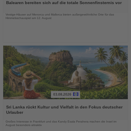
Balearen bereiten sich auf die totale Sonnenfinsternis vor
die
Nachrichten
Vestige-Häuser auf Menorca und Mallorca bieten außergewöhnliche Orte für das
Himmelsschauspiel am 12. August
03.08.2026
Lesen
Sie
Sri Lanka rückt Kultur und Vielfalt in den Fokus deutscher
die
Urlauber
Nachrichten
Großes Interesse in Frankfurt und das Kandy Esala Perahera machen die Insel im
August besonders attraktiv