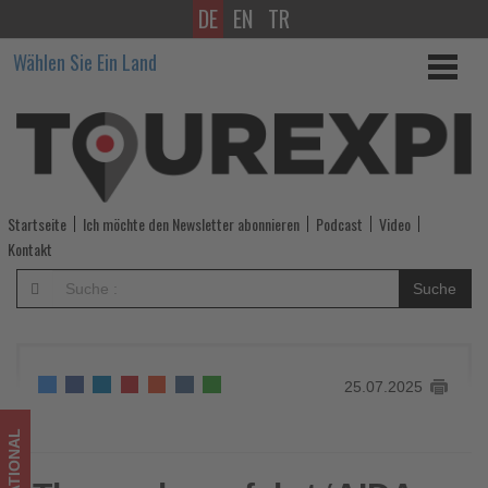
DE
EN
TR
Themenkreuzfahrt
Wählen Sie Ein Land
‘AIDA
tanzt’
2026
-
Startseite
Ich möchte den Newsletter abonnieren
Podcast
Video
Wissen,
Kontakt
was
Suche
im
Tourismus
25.07.2025
los
ist!