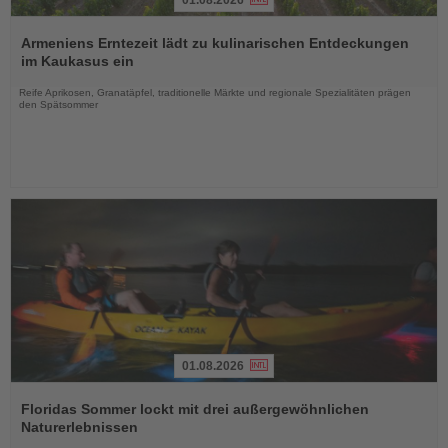
Lesen
Sie
Armeniens Erntezeit lädt zu kulinarischen Entdeckungen
die
im Kaukasus ein
Nachrichten
Reife Aprikosen, Granatäpfel, traditionelle Märkte und regionale Spezialitäten prägen
den Spätsommer
01.08.2026
Lesen
Sie
Floridas Sommer lockt mit drei außergewöhnlichen
die
Naturerlebnissen
Nachrichten