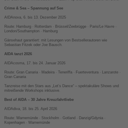
Crime & Sea – Spannung auf See
AIDAnova, 6. bis 13. Dezember 2025
Route: Hamburg · Rotterdam · Brüssel/Zeebrügge · Paris/Le Havre ·
London/Southampton · Hamburg
Gänsehaut garantiert: mit Lesungen von Bestsellerautoren wie
Sebastian Fitzek oder Joe Bausch.
AIDA tanzt 2026
AIDAcosma, 17. bis 24. Januar 2026
Route: Gran Canaria · Madeira · Teneriffa · Fuerteventura · Lanzarote ·
Gran Canaria
Tanzreise mit den Stars aus „Let’s Dance“ – spektakuläre Shows und
mitreißende Workshops inklusive.
Best of AIDA – 30 Jahre Kreuzfahrtliebe
AIDAdiva, 18. bis 25. April 2026
Route: Warnemünde · Stockholm · Gotland · Danzig/Gdynia ·
Kopenhagen · Warnemünde