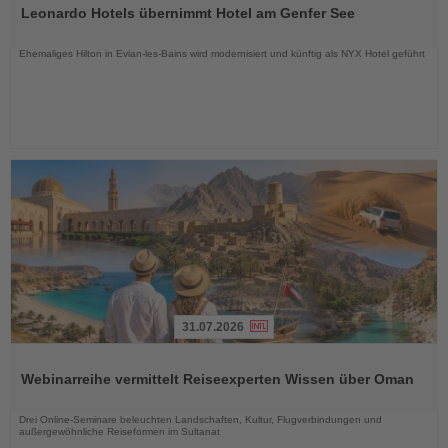
Sie
Leonardo Hotels übernimmt Hotel am Genfer See
die
Nachrichten
Ehemaliges Hilton in Evian-les-Bains wird modernisiert und künftig als NYX Hotel geführt
31.07.2026
Lesen
Sie
Webinarreihe vermittelt Reiseexperten Wissen über Oman
die
Nachrichten
Drei Online-Seminare beleuchten Landschaften, Kultur, Flugverbindungen und
außergewöhnliche Reiseformen im Sultanat