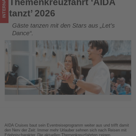
INTERNATIONAL
Themenkreuzfahrt ‘AIDA
Themenkreuzfahrt ‘AIDA tanzt’ 2026
tanzt’ 2026
Gäste tanzen mit den Stars aus „Let’s
Dance“.
AIDA Cruises baut sein Eventreiseprogramm weiter aus und trifft damit
den Nerv der Zeit: Immer mehr Urlauber sehnen sich nach Reisen mit
Erlebnischarakter. Die aktuellen Themenkreuzfahrten zeigen