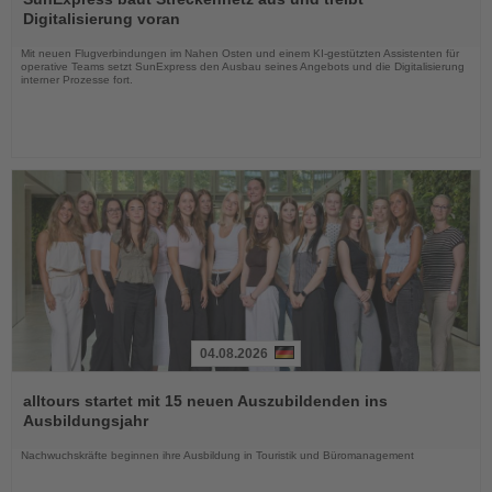
die
Digitalisierung voran
Nachrichten
Mit neuen Flugverbindungen im Nahen Osten und einem KI-gestützten Assistenten für
operative Teams setzt SunExpress den Ausbau seines Angebots und die Digitalisierung
interner Prozesse fort.
04.08.2026
Lesen
Sie
alltours startet mit 15 neuen Auszubildenden ins
die
Ausbildungsjahr
Nachrichten
Nachwuchskräfte beginnen ihre Ausbildung in Touristik und Büromanagement