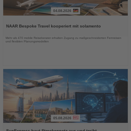
04.08.2026
Lesen
Sie
NAAR Bespoke Travel kooperiert mit solamento
die
Nachrichten
Mehr als 470 mobile Reiseberater erhalten Zugang zu maßgeschneiderten Fernreisen
und flexiblen Planungsmodellen
05.08.2026
Lesen
Sie
SunExpress baut Streckennetz aus und treibt