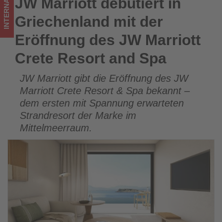
INTERNATIONAL
JW Marriott debütiert in
JW Marriott debütiert in Griechenland mit der Eröffnung des
Crete
JW Marriott Crete Resort and Spa
Griechenland mit der
Resort
Eröffnung des JW Marriott
and
Crete Resort and Spa
Spa
JW Marriott gibt die Eröffnung des JW
-
Marriott Crete Resort & Spa bekannt –
Wissen,
dem ersten mit Spannung erwarteten
Strandresort der Marke im
was
Mittelmeerraum.
im
Tourismus
los
ist!