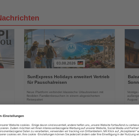
Nachrichten
03.08.2026
Lesen
Lesen
Sie
Sie
SunExpress Holidays erweitert Vertrieb
Balea
die
die
für Pauschalreisen
Sonne
Nachrichten
Nachri
Neue Plattform verbindet klassische Urlaubsreisen mit
Vestige
flexiblen Familienbesuchen in einem abgesicherten
außerge
Reisepaket
August