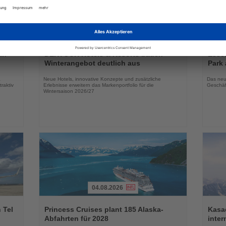
03.08.2026
Lesen
Lesen
Sie
Sie
in
DERTOUR Hotels & Resorts bauen
Essen
die
die
Winterangebot deutlich aus
Park 
Nachrichten
Nachri
a
Neue Hotels, innovative Konzepte und zusätzliche
Das neu
raktiv
Erlebnisse erweitern das Markenportfolio für die
Geschäf
Wintersaison 2026/27
04.08.2026
Lesen
Lesen
Sie
Sie
 Tel
Princess Cruises plant 185 Alaska-
Kasac
die
die
Abfahrten für 2028
inte
Nachrichten
Nachri