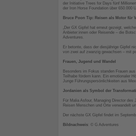
der Initiative Trees for Days fünf Mill
der Iron Horse Foundation über 650.000 U
Bruce Poon Tip: Reisen als Motor für
„Der GX Gipfel hat erneut gezeigt, welc
Anbieter:innen oder Reisende – die Bots
Adventures.
Er betonte, dass der diesjährige Gipfel 
von zwei auf zwanzig gewachsen – mit pos
Frauen, Jugend und Wandel
Besonders im Fokus standen Frauen aus v
Teilhabe fördern kann. Ein emotionaler 
Junge Führungspersönlichkeiten aus Mexik
Jordanien als Symbol der Transformat
Für Malia Asfour, Managing Director des 
Reisen Menschen und Orte verwandelt und
Der nächste GX Gipfel findet im Septembe
Bildnachweis
: © G Adventures