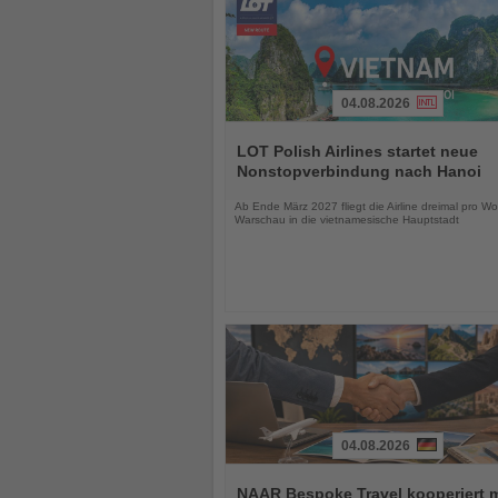
04.08.2026
Lesen
Sie
LOT Polish Airlines startet neue
die
Nonstopverbindung nach Hanoi
Nachrichten
Ab Ende März 2027 fliegt die Airline dreimal pro W
Warschau in die vietnamesische Hauptstadt
04.08.2026
Lesen
Sie
NAAR Bespoke Travel kooperiert m