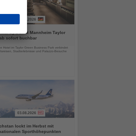
03.08.2026
tial by Dorint Mannheim Taylor
ab sofort buchbar
chten
e Hotel im Taylor Green Business Park verbindet
tsreisen, Stadterlebnisse und Palazzo-Besuche
03.08.2026
hstan lockt im Herbst mit
rnationalen Sporthöhepunkten
chten