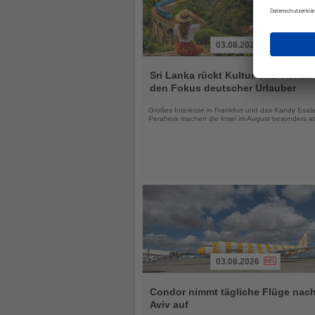
03.08.2026
Lesen
Sie
Sri Lanka rückt Kultur und Vielfalt 
die
den Fokus deutscher Urlauber
Nachrichten
Großes Interesse in Frankfurt und das Kandy Esal
Perahera machen die Insel im August besonders att
03.08.2026
Lesen
Sie
Condor nimmt tägliche Flüge nach
die
Aviv auf
Nachrichten