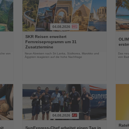
04.08.2026
Lesen
Lesen
SKR Reisen erweitert
Sie
Sie
OLIM
Fernreiseprogramm um 31
die
die
erst
Zusatztermine
Nachrichten
Nachri
oche von
Neue Abreisen nach Sri Lanka, Südkorea, Marokko und
Das neue
Ägypten reagieren auf die hohe Nachfrage
von Bad
04.08.2026
Lesen
Lesen
Rate
Sie
Sie
it
SunExpress-Chef arbeitet einen Tag in