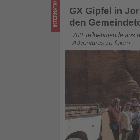
INTERNATIONAL
für
GX Gipfel in Jordanien: 35 J
GX Gipfel in Jo
den
den Gemeindet
Gemeindetourismus
700 Teilnehmende aus 
-
Adventures zu feiern
Wissen,
was
im
Tourismus
los
ist!