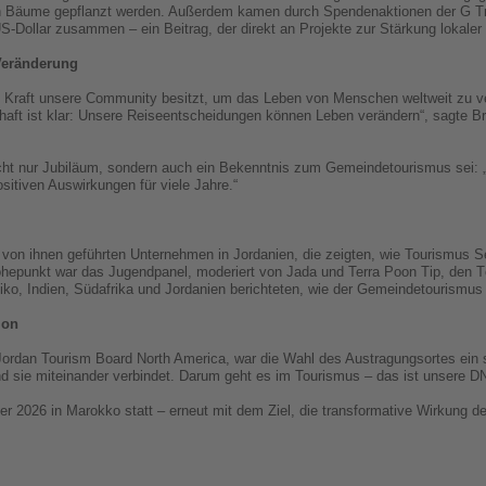
ionen Bäume gepflanzt werden. Außerdem kamen durch Spendenaktionen der G 
S-Dollar zusammen – ein Beitrag, der direkt an Projekte zur Stärkung lokale
 Veränderung
he Kraft unsere Community besitzt, um das Leben von Menschen weltweit zu v
chaft ist klar: Unsere Reiseentscheidungen können Leben verändern“, sagte 
nicht nur Jubiläum, sondern auch ein Bekenntnis zum Gemeindetourismus sei: 
itiven Auswirkungen für viele Jahre.“
on ihnen geführten Unternehmen in Jordanien, die zeigten, wie Tourismus S
Höhepunkt war das Jugendpanel, moderiert von Jada und Terra Poon Tip, den 
o, Indien, Südafrika und Jordanien berichteten, wie der Gemeindetourismus 
ion
Jordan Tourism Board North America, war die Wahl des Austragungsortes ein s
 sie miteinander verbindet. Darum geht es im Tourismus – das ist unsere D
r 2026 in Marokko statt – erneut mit dem Ziel, die transformative Wirkung de