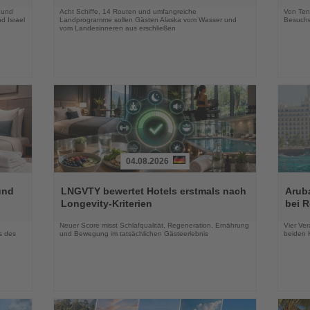
 und
Acht Schiffe, 14 Routen und umfangreiche
Von Tenn
d Israel
Landprogramme sollen Gästen Alaska vom Wasser und
Besuche
vom Landesinneren aus erschließen
04.08.2026
Lesen
Lesen
Sie
Sie
und
LNGVTY bewertet Hotels erstmals nach
Arub
die
die
Longevity-Kriterien
bei 
Nachrichten
Nachri
Neuer Score misst Schlafqualität, Regeneration, Ernährung
Vier Ver
s des
und Bewegung im tatsächlichen Gästeerlebnis
beiden K