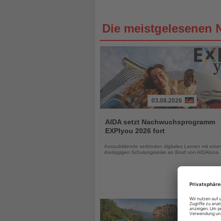
Die meistgelesenen 
03.08.2026
Lesen
Sie
AIDA setzt Nachwuchsprogramm
die
EXPIyou 2026 fort
Nachrichten
Auszubildende verbinden digitales Lernen mit einer
dreitägigen Schulungsreise an Bord von AIDAluna