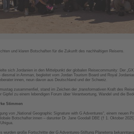
chten und klaren Botschaften für die Zukunft des nachhaltigen Reisens.
elte sich Jordanien in den Mittelpunkt der globalen Reisecommunity: Der „
 – diesmal in Amman, begleitet vom Jordan Tourism Board und Royal Jordanian
seberater:innen, neun davon aus Deutschland und der Schweiz.
smustag zusammenfiel, stand im Zeichen der „transformativen Kraft des Reise
der Gipfel zu einem lebendigen Forum über Verantwortung, Wandel und die Be
rke Stimmen
gung von „National Geographic Signature with G Adventures“, einem neuen P
obale Botschafter:innen – darunter Dr. Jane Goodall DBE († 1. Oktober 2025
 Uhigua.
ls wurden große Fortschritte der G Adventures-Stiftung Planeterra bekanntg