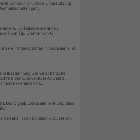
Travel Community und die Unterstützung
r Gemeinschaften geht.
erändern. Ob Reiseberater:innen,
Bruce Poon Tip, Gründer von G
„Unsere Partnerschaften in Jordanien sind
elbstbestimmung und wirtschaftliche
Töchtern des G Adventures-Gründers.
ihr Leben verändert hat.
tarkes Signal: „Jordanien lehrt uns, dass
NA.“
s Reisens in den Mittelpunkt zu stellen.