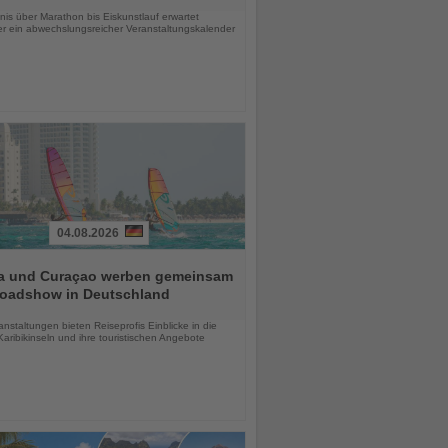
is über Marathon bis Eiskunstlauf erwartet
r ein abwechslungsreicher Veranstaltungskalender
04.08.2026
a und Curaçao werben gemeinsam
Roadshow in Deutschland
chten
anstaltungen bieten Reiseprofis Einblicke in die
aribikinseln und ihre touristischen Angebote