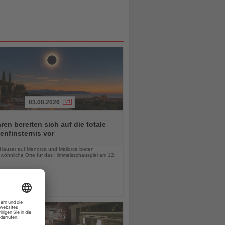
03.08.2026
ren bereiten sich auf die totale
nfinsternis vor
chten
-Häuser auf Menorca und Mallorca bieten
wöhnliche Orte für das Himmelsschauspiel am 12.