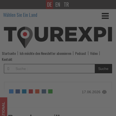
DE
EN
TR
Barcelona
Wählen Sie Ein Land
will
Touristensteuer
für
Kreuzfahrtgäste
Startseite
Ich möchte den Newsletter abonnieren
Podcast
Video
auf
Kontakt
30
Suche
Euro
erhöhen
17.06.2026
-
Wissen,