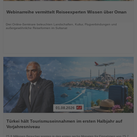
Lesen
Sie
Webinarreihe vermittelt Reiseexperten Wissen über Oman
die
Nachrichten
Drei Online-Seminare beleuchten Landschaften, Kultur, Flugverbindungen und
außergewöhnliche Reiseformen im Sultanat
01.08.2026
Lesen
Sie
Türkei hält Tourismuseinnahmen im ersten Halbjahr auf
die
Vorjahresniveau
Nachrichten
25,8 Millionen Besucher sorgten in den ersten sechs Monaten für Einnahmen von 25,7