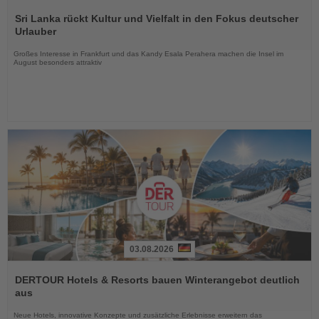
Lesen
Sie
Sri Lanka rückt Kultur und Vielfalt in den Fokus deutscher
die
Urlauber
Nachrichten
Großes Interesse in Frankfurt und das Kandy Esala Perahera machen die Insel im
August besonders attraktiv
03.08.2026
Lesen
Sie
DERTOUR Hotels & Resorts bauen Winterangebot deutlich
die
aus
Nachrichten
Neue Hotels, innovative Konzepte und zusätzliche Erlebnisse erweitern das