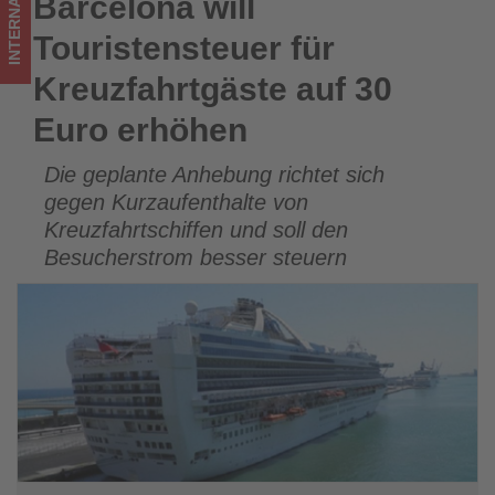
INTERNATIONAL
Barcelona will
Barcelona will Touristensteuer für Kreuzfahrtgäste auf 30
was
Euro erhöhen
Touristensteuer für
im
Kreuzfahrtgäste auf 30
Tourismus
Euro erhöhen
los
Die geplante Anhebung richtet sich
ist!
gegen Kurzaufenthalte von
Kreuzfahrtschiffen und soll den
Besucherstrom besser steuern