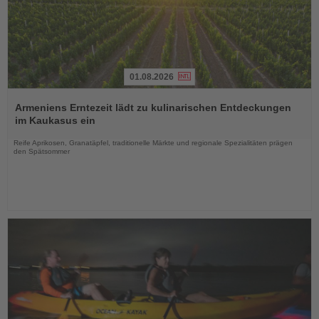
01.08.2026
Lesen
Sie
Armeniens Erntezeit lädt zu kulinarischen Entdeckungen
die
im Kaukasus ein
Nachrichten
Reife Aprikosen, Granatäpfel, traditionelle Märkte und regionale Spezialitäten prägen
den Spätsommer