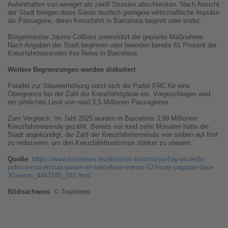
Aufenthalten von weniger als zwölf Stunden abschrecken. Nach Ansicht
der Stadt bringen diese Gäste deutlich geringere wirtschaftliche Impulse
als Passagiere, deren Kreuzfahrt in Barcelona beginnt oder endet.
Bürgermeister Jaume Collboni unterstützt die geplante Maßnahme.
Nach Angaben der Stadt beginnen oder beenden bereits 61 Prozent der
Kreuzfahrtreisenden ihre Reise in Barcelona.
Weitere Begrenzungen werden diskutiert
Parallel zur Steuererhöhung setzt sich die Partei ERC für eine
Obergrenze bei der Zahl der Kreuzfahrtgäste ein. Vorgeschlagen wird
ein jährliches Limit von rund 3,5 Millionen Passagieren.
Zum Vergleich: Im Jahr 2025 wurden in Barcelona 3,99 Millionen
Kreuzfahrtreisende gezählt. Bereits vor rund zehn Monaten hatte die
Stadt angekündigt, die Zahl der Kreuzfahrtterminals von sieben auf fünf
zu reduzieren, um den Kreuzfahrttourismus stärker zu steuern.
Quelle
:
https://www.tourinews.es/destinos-turismo/ya-hay-acuerdo-
politico-cruceristas-pasen-en-barcelona-menos-12-horas-pagaran-tasa-
30-euros_4493185_102.html
Bildnachweis
: © Tourinews