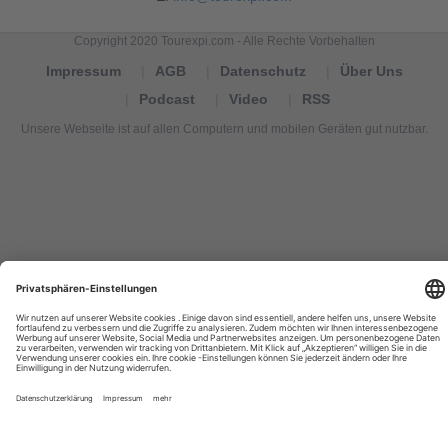
Copyright 2020 Tourexpi.com - Alle Rechte Vorbehalten
Impressum
AGB
Datenschutz
Über Uns
Podcast
Video
RSS
Unsere Webseite ist auf allen Computern und mobilen Geräten gut nutzbar.
Tourexpi,
turizm
haberleri,
Reisebüros,
tourism
news,
noticias
de
turismo,
Tourismus
Nachrichten,
новости
туризма,
travel
tourism