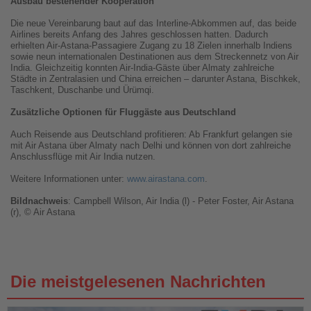
Ausbau bestehender Kooperation
Die neue Vereinbarung baut auf das Interline-Abkommen auf, das beide
Airlines bereits Anfang des Jahres geschlossen hatten. Dadurch
erhielten Air-Astana-Passagiere Zugang zu 18 Zielen innerhalb Indiens
sowie neun internationalen Destinationen aus dem Streckennetz von Air
India. Gleichzeitig konnten Air-India-Gäste über Almaty zahlreiche
Städte in Zentralasien und China erreichen – darunter Astana, Bischkek,
Taschkent, Duschanbe und Ürümqi.
Zusätzliche Optionen für Fluggäste aus Deutschland
Auch Reisende aus Deutschland profitieren: Ab Frankfurt gelangen sie
mit Air Astana über Almaty nach Delhi und können von dort zahlreiche
Anschlussflüge mit Air India nutzen.
Weitere Informationen unter:
www.airastana.com
.
Bildnachweis
: Campbell Wilson, Air India (l) - Peter Foster, Air Astana
(r), © Air Astana
Die meistgelesenen Nachrichten