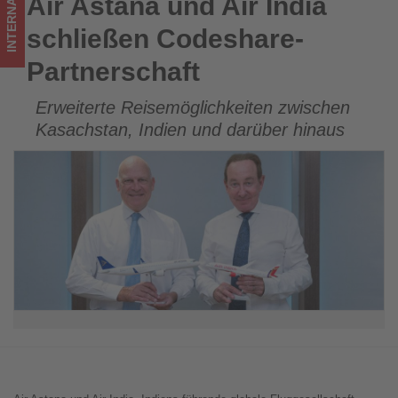
INTERNATIONAL
Air Astana und Air India
Air Astana und Air India schließen Codeshare-Partnerschaft
im
schließen Codeshare-
Tourismus
Partnerschaft
los
Erweiterte Reisemöglichkeiten zwischen
ist!
Kasachstan, Indien und darüber hinaus