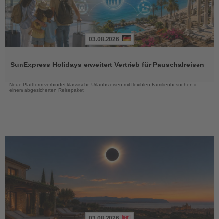
03.08.2026
Lesen
Sie
SunExpress Holidays erweitert Vertrieb für Pauschalreisen
die
Nachrichten
Neue Plattform verbindet klassische Urlaubsreisen mit flexiblen Familienbesuchen in
einem abgesicherten Reisepaket
03.08.2026