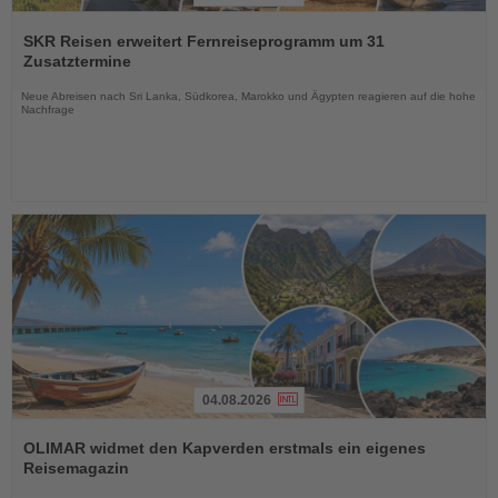
Lesen
Sie
SKR Reisen erweitert Fernreiseprogramm um 31
die
Zusatztermine
Nachrichten
Neue Abreisen nach Sri Lanka, Südkorea, Marokko und Ägypten reagieren auf die hohe
Nachfrage
04.08.2026
Lesen
Sie
OLIMAR widmet den Kapverden erstmals ein eigenes
die
Reisemagazin
Nachrichten