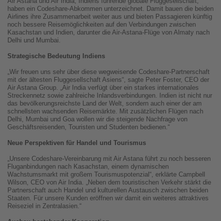
Air Astana und Air India, Indiens führende globale Fluggesellschaft,
haben ein Codeshare-Abkommen unterzeichnet. Damit bauen die beiden
Airlines ihre Zusammenarbeit weiter aus und bieten Passagieren künftig
noch bessere Reisemöglichkeiten auf den Verbindungen zwischen
Kasachstan und Indien, darunter die Air-Astana-Flüge von Almaty nach
Delhi und Mumbai.
Strategische Bedeutung Indiens
„Wir freuen uns sehr über diese wegweisende Codeshare-Partnerschaft
mit der ältesten Fluggesellschaft Asiens“, sagte Peter Foster, CEO der
Air Astana Group. „Air India verfügt über ein starkes internationales
Streckennetz sowie zahlreiche Inlandsverbindungen. Indien ist nicht nur
das bevölkerungsreichste Land der Welt, sondern auch einer der am
schnellsten wachsenden Reisemärkte. Mit zusätzlichen Flügen nach
Delhi, Mumbai und Goa wollen wir die steigende Nachfrage von
Geschäftsreisenden, Touristen und Studenten bedienen.“
Neue Perspektiven für Handel und Tourismus
„Unsere Codeshare-Vereinbarung mit Air Astana führt zu noch besseren
Fluganbindungen nach Kasachstan, einem dynamischen
Wachstumsmarkt mit großem Tourismuspotenzial“, erklärte Campbell
Wilson, CEO von Air India. „Neben dem touristischen Verkehr stärkt die
Partnerschaft auch Handel und kulturellen Austausch zwischen beiden
Staaten. Für unsere Kunden eröffnen wir damit ein weiteres attraktives
Reiseziel in Zentralasien.“