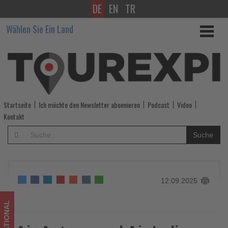
DE
EN
TR
Air
Wählen Sie Ein Land
Astana
und
Air
India
Startseite
Ich möchte den Newsletter abonnieren
Podcast
Video
schließen
Kontakt
Codeshare-
Suche
Partnerschaft
-
12.09.2025
Wissen,
was