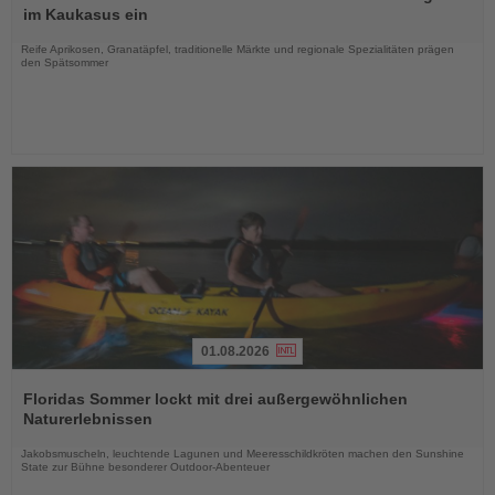
die
im Kaukasus ein
Nachrichten
Reife Aprikosen, Granatäpfel, traditionelle Märkte und regionale Spezialitäten prägen
den Spätsommer
01.08.2026
Lesen
Sie
Floridas Sommer lockt mit drei außergewöhnlichen
die
Naturerlebnissen
Nachrichten
Jakobsmuscheln, leuchtende Lagunen und Meeresschildkröten machen den Sunshine
State zur Bühne besonderer Outdoor-Abenteuer