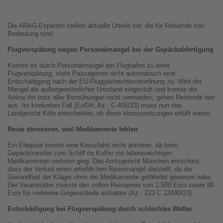
Die ARAG-Experten stellen aktuelle Urteile vor, die für Reisende von
Bedeutung sind.
Flugverspätung wegen Personalmangel bei der Gepäckabfertigung
Kommt es durch Personalmangel am Flughafen zu einer
Flugverspätung, steht Passagieren nicht automatisch eine
Entschädigung nach der EU-Fluggastrechteverordnung zu. Wird der
Mangel als außergewöhnlicher Umstand eingestuft und konnte die
Airline ihn trotz aller Bemühungen nicht vermeiden, gehen Reisende leer
aus. Im konkreten Fall (EuGH, Az.: C-405/23) muss nun das
Landgericht Köln entscheiden, ob diese Voraussetzungen erfüllt waren.
Reise stornieren, weil Medikamente fehlen
Ein Ehepaar konnte eine Kreuzfahrt nicht antreten, da beim
Gepäcktransfer zum Schiff ihr Koffer mit lebenswichtigen
Medikamenten verloren ging. Das Amtsgericht München entschied,
dass der Verlust einen erheblichen Reisemangel darstellt, da die
Gesundheit der Kläger ohne die Medikamente gefährdet gewesen wäre.
Der Veranstalter musste den vollen Reisepreis von 1.500 Euro sowie 90
Euro für verlorene Gegenstände erstatten (Az.: 223 C 12480/23).
Entschädigung bei Flugverspätung durch schlechtes Wetter