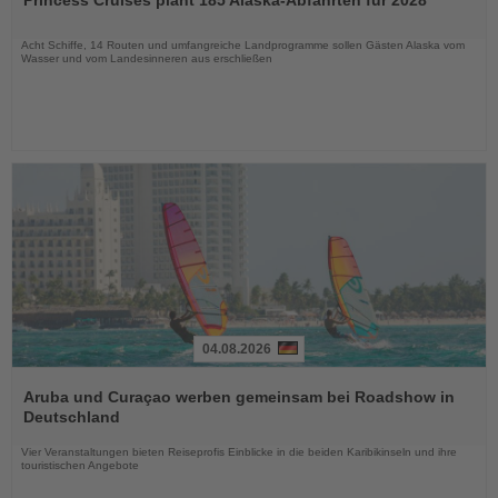
Princess Cruises plant 185 Alaska-Abfahrten für 2028
die
Nachrichten
Acht Schiffe, 14 Routen und umfangreiche Landprogramme sollen Gästen Alaska vom
Wasser und vom Landesinneren aus erschließen
04.08.2026
Lesen
Sie
Aruba und Curaçao werben gemeinsam bei Roadshow in
die
Deutschland
Nachrichten
Vier Veranstaltungen bieten Reiseprofis Einblicke in die beiden Karibikinseln und ihre
touristischen Angebote