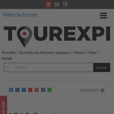
DE
EN
TR
ARAG-
Wählen Sie Ein Land
Experten
informieren:
Neue
Urteile
Startseite
Ich möchte den Newsletter abonnieren
Podcast
Video
aus
Kontakt
dem
Suche
Reiserecht
-
23.08.2025
Wissen,
was