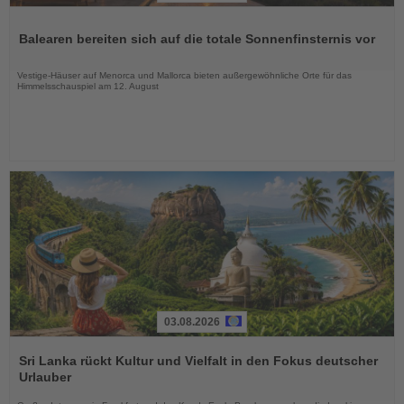
Lesen
Sie
Balearen bereiten sich auf die totale Sonnenfinsternis vor
die
Nachrichten
Vestige-Häuser auf Menorca und Mallorca bieten außergewöhnliche Orte für das
Himmelsschauspiel am 12. August
03.08.2026
Lesen
Sie
Sri Lanka rückt Kultur und Vielfalt in den Fokus deutscher
die
Urlauber
Nachrichten