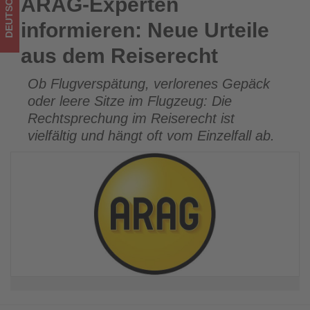
DEUTSCHLAND
ARAG-Experten
ARAG-Experten informieren: Neue Urteile aus dem
im
Reiserecht
informieren: Neue Urteile
Tourismus
aus dem Reiserecht
los
Ob Flugverspätung, verlorenes Gepäck
ist!
oder leere Sitze im Flugzeug: Die
Rechtsprechung im Reiserecht ist
vielfältig und hängt oft vom Einzelfall ab.