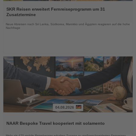
Lesen
Sie
SKR Reisen erweitert Fernreiseprogramm um 31
die
Zusatztermine
Nachrichten
Neue Abreisen nach Sri Lanka, Südkorea, Marokko und Ägypten reagieren auf die hohe
Nachfrage
04.08.2026
Lesen
Sie
NAAR Bespoke Travel kooperiert mit solamento
die
Nachrichten
Mehr als 470 mobile Reiseberater erhalten Zugang zu maßgeschneiderten Fernreisen