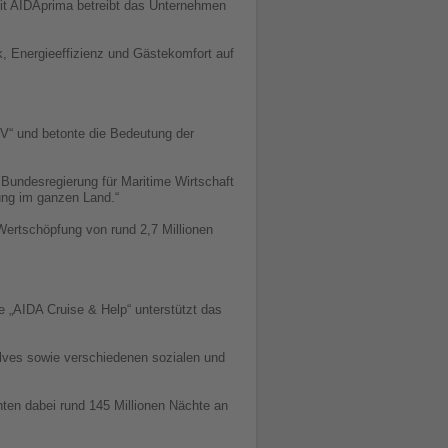
 Mit AIDAprima betreibt das Unternehmen
, Energieeffizienz und Gästekomfort auf
V“ und betonte die Bedeutung der
 Bundesregierung für Maritime Wirtschaft
ung im ganzen Land.“
Wertschöpfung von rund 2,7 Millionen
e „AIDA Cruise & Help“ unterstützt das
lves sowie verschiedenen sozialen und
ten dabei rund 145 Millionen Nächte an