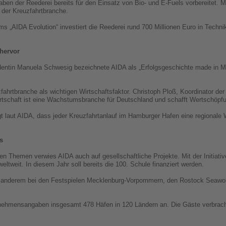
aben der Reederei bereits für den Einsatz von Bio- und E-Fuels vorbereitet.
 der Kreuzfahrtbranche.
„AIDA Evolution“ investiert die Reederei rund 700 Millionen Euro in Technik
 hervor
entin Manuela Schwesig bezeichnete AIDA als „Erfolgsgeschichte made in M
fahrtbranche als wichtigen Wirtschaftsfaktor. Christoph Ploß, Koordinator der
Wirtschaft ist eine Wachstumsbranche für Deutschland und schafft Wertschöpf
 laut AIDA, dass jeder Kreuzfahrtanlauf im Hamburger Hafen eine regionale 
s
n Themen verwies AIDA auch auf gesellschaftliche Projekte. Mit der Initiativ
ltweit. In diesem Jahr soll bereits die 100. Schule finanziert werden.
er anderem bei den Festspielen Mecklenburg-Vorpommern, den Rostock Seawo
rnehmensangaben insgesamt 478 Häfen in 120 Ländern an. Die Gäste verbrach