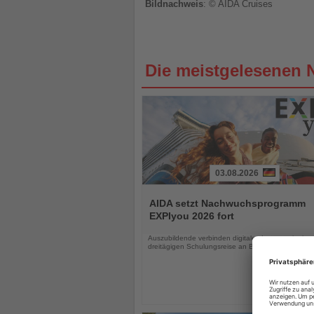
Bildnachweis
: © AIDA Cruises
Die meistgelesenen 
03.08.2026
Lesen
Sie
AIDA setzt Nachwuchsprogramm
die
EXPIyou 2026 fort
Nachrichten
Auszubildende verbinden digitales Lernen mit einer
dreitägigen Schulungsreise an Bord von AIDAluna