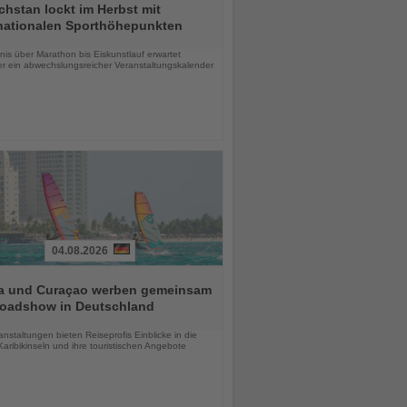
hstan lockt im Herbst mit
rnationalen Sporthöhepunkten
chten
is über Marathon bis Eiskunstlauf erwartet
r ein abwechslungsreicher Veranstaltungskalender
04.08.2026
a und Curaçao werben gemeinsam
Roadshow in Deutschland
chten
anstaltungen bieten Reiseprofis Einblicke in die
aribikinseln und ihre touristischen Angebote