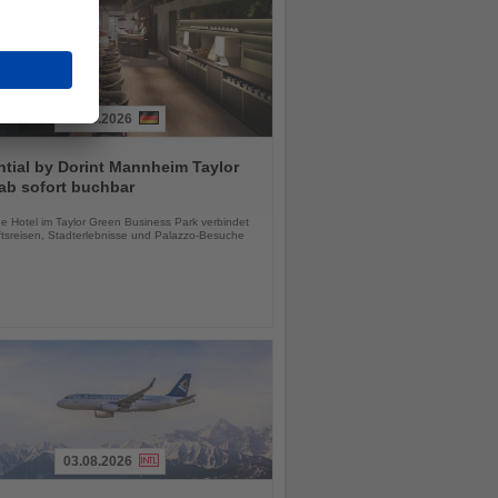
03.08.2026
tial by Dorint Mannheim Taylor
ab sofort buchbar
chten
e Hotel im Taylor Green Business Park verbindet
tsreisen, Stadterlebnisse und Palazzo-Besuche
03.08.2026