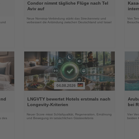
Sie
Sie
-
Condor nimmt tägliche Flüge nach Tel
Kasac
die
die
Aviv auf
inte
Nachrichten
Nachri
Neue Nonstop-Verbindung stärkt das Streckennetz und
Von Tenn
 und
verbessert die Anbindung zwischen Deutschland und Israel
Besuche
04.08.2026
Lesen
Lesen
Sie
Sie
und
LNGVTY bewertet Hotels erstmals nach
Arub
die
die
Longevity-Kriterien
bei 
Nachrichten
Nachri
Neuer Score misst Schlafqualität, Regeneration, Ernährung
Vier Ver
s des
und Bewegung im tatsächlichen Gästeerlebnis
beiden K