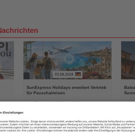
Nachrichten
03.08.2026
Lesen
Lesen
Sie
Sie
SunExpress Holidays erweitert Vertrieb
Balea
die
die
für Pauschalreisen
Sonne
Nachrichten
Nachri
Neue Plattform verbindet klassische Urlaubsreisen mit
Vestige
flexiblen Familienbesuchen in einem abgesicherten
außerge
Reisepaket
August