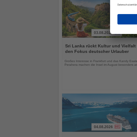
03.08.2026
Lesen
Sie
Sri Lanka rückt Kultur und Vielfalt 
die
den Fokus deutscher Urlauber
Nachrichten
Großes Interesse in Frankfurt und das Kandy Esal
Perahera machen die Insel im August besonders att
04.08.2026
Lesen