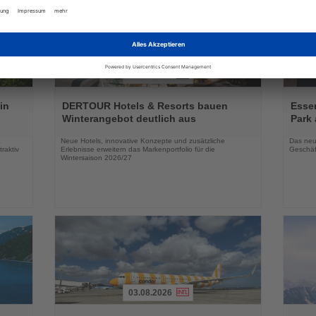
03.08.2026
Lesen
Lesen
Sie
Sie
in
DERTOUR Hotels & Resorts bauen
Essen
die
die
Winterangebot deutlich aus
Park 
Nachrichten
Nachri
a
Neue Hotels, innovative Konzepte und zusätzliche
Das neu
raktiv
Erlebnisse erweitern das Markenportfolio für die
Geschäf
Wintersaison 2026/27
03.08.2026
Lesen
Lesen