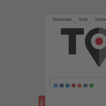
AIDA
feiert
International
Türkei
Thailan
30
Jahre
Kreuzfahrtgeschichte
in
Deutschland
-
Wissen,
was
im