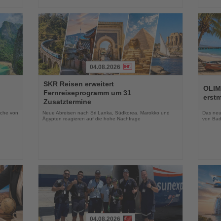
04.08.2026
Lesen
Lesen
SKR Reisen erweitert
Sie
Sie
OLIM
Fernreiseprogramm um 31
die
die
erst
Zusatztermine
Nachrichten
Nachri
oche von
Neue Abreisen nach Sri Lanka, Südkorea, Marokko und
Das neue
Ägypten reagieren auf die hohe Nachfrage
von Bad
04.08.2026