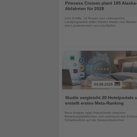
Sie
Princess Cruises plant 185 Alaska
die
Abfahrten für 2028
Nachrichten
Acht Schiffe, 14 Routen und umfangreiche
Landprogramme sollen Gästen Alaska vom Wasser
vom Landesinneren aus erschließen
04.08.2026
Lesen
Sie
Studie vergleicht 20 Hotelportale 
die
erstellt erstes Meta-Ranking
Nachrichten
Neue Analyse zeigt Unterschiede zwischen
Bewertungsplattformen und untersucht den Einflus
Schlafkomforts auf die Gästezufriedenheit