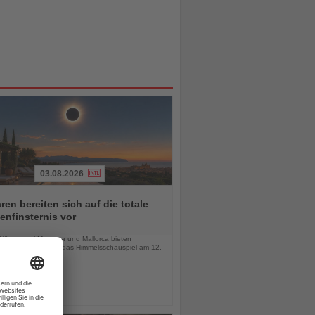
03.08.2026
ren bereiten sich auf die totale
nfinsternis vor
chten
-Häuser auf Menorca und Mallorca bieten
wöhnliche Orte für das Himmelsschauspiel am 12.