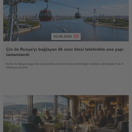
03.08.2026
Haberi
Oku
Çin ile Rusya'yı bağlayan ilk sınır ötesi teleferikte ana yapı
tamamlandı
Heihe ile Blagoveşçensk arasındaki yolculuk süresi teleferiğin hizmete girmesiyle 6 ila 8
dakikaya inecek