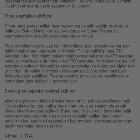
mesafeli tatil planlayanlar için Maldivler, Tayland, Meksika ve Dominik
Cumhuriyeti'nde de cazip seçenekler bulunuyor.
Fiyat avantajları sürüyor
Şirket, araçla ulaşılabilen destinasyonlara yönelik talebin de arttığını
belirtiyor. Baltık Denizi kıyıları, Avusturya ve Güney Fransa bu
segmentte öne çıkan bölgeler arasında yer alıyor.
Fiyat örneklerine göre, yaz tatili döneminde uçak, transfer ve her şey
dahil konaklamayı kapsayan bir haftalık Tunus tatili kişi başı 733
avrodan, Mısır Kızıldeniz bölgesindeki benzer paketler ise 670 avrodan
başlıyor. Mallorca'da bir haftalık tatil 760 avrodan, Yunanistan'da ise 643
avrodan sunuluyor. Otomobille seyahat edenler ise Avusturya Alpleri'nde
üç yıldızlı bir otelde bir haftalık konaklamayı 266 avrodan başlayan
fiyatlarla satın alabiliyor. Fiyatlar seyahat tarihi, kalkış havalimanı ve
kontenjana göre değişiklik gösterebiliyor.
Esnek plan yapanlar avantaj sağlıyor
alltours'a göre son dakika fırsatlarından en iyi şekilde yararlanabilmek
için destinasyon, otel, kalkış havalimanı ve uçuş saatlerinde esnek
olmak önemli avantaj sağlıyor. Buna karşılık okul tatili dönemine bağlı
seyahat etmek zorunda olan ailelerin ve belirli otelleri tercih eden
tatilcilerin ise istedikleri seçenekleri kaçırmamak için rezervasyonlarını
geciktirmemeleri tavsiye ediliyor.
Görsel
: © TGA