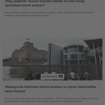
Oku
Ving araştırdı: İsveçli turistler tatilde en çok hangi
ayrıntılara önem veriyor?
İsveçli tatilciler valizlerine en sık kahve koyarken, otel odalarındaki ücretsiz ürünleri
yanlarına almamalarıyla da dikkat çekiyor
03.08.2026
Haberi
Oku
Almanya'da hükümet reform baskısı ve siyasi belirsizlikle
karşı karşıya
Merz hükümeti kapsamlı reformları sürdürürken, AfD'nin yükselişi ve zayıflayan kamuoyu
desteği Alman ekonomisi ve turizm sektörü açısından belirsizlik yaratıyor