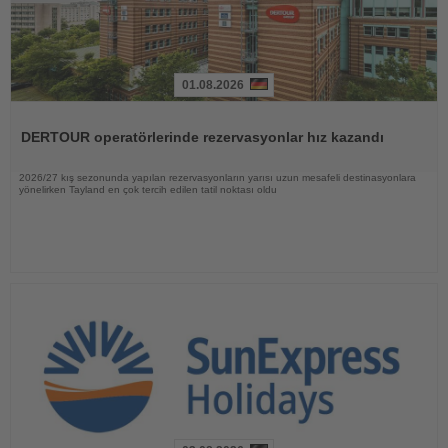
01.08.2026
Haberi
Oku
DERTOUR operatörlerinde rezervasyonlar hız kazandı
2026/27 kış sezonunda yapılan rezervasyonların yarısı uzun mesafeli destinasyonlara
yönelirken Tayland en çok tercih edilen tatil noktası oldu