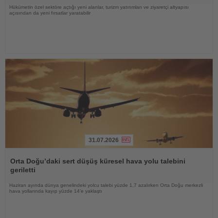
Hükümetin özel sektöre açtığı yeni alanlar, turizm yatırımları ve ziyaretçi altyapısı
açısından da yeni fırsatlar yaratabilir
31.07.2026
Haberi
Oku
Orta Doğu’daki sert düşüş küresel hava yolu talebini
geriletti
Haziran ayında dünya genelindeki yolcu talebi yüzde 1,7 azalırken Orta Doğu merkezli
hava yollarında kayıp yüzde 14’e yaklaştı