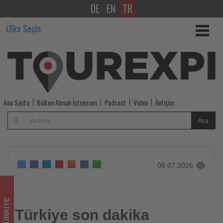
DE
EN
TR
Türkiye
Ülke Seçin
son
dakika
rezervasyonlarında
yüzde
Ana Sayfa
Bülten Almak İstiyorum
Podcast
Video
İletişim
50'nin
Ara
üzerinde
büyüdü
08.07.2026
-
Tourexpi,
TÜRKIYE
sizler
Türkiye son dakika
Türkiye son dakika rezervasyonlarında yüzde 50'nin üzerinde
büyüdü