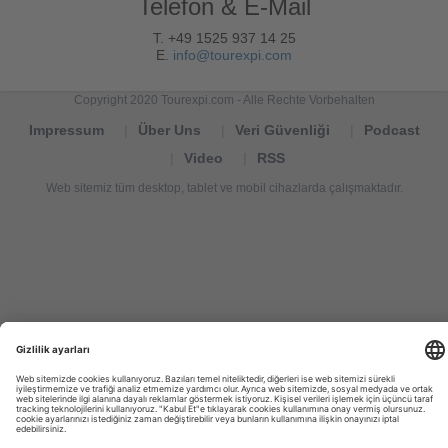
Telefon & E-Mail
T. +49 1525 937 14 25
E.
info@tourexpi.com
Copyright 2020 Tourexpi.com - Alle Rechte Vorbehalten
Impressum
Über Uns
Veri Güvenliği
Podcast
Video
RSS
Web sitemiz tüm desktop, tablet ve mobil cihazlarda çalışmaktadır.
Tourexpi,
turizm
haberleri,
Reisebüros,
tourism
news,
noticias
de
turismo,
Tourismus
Nachrichten,
новости
туризма,