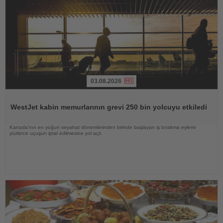
03.08.2026
Haberi
Oku
WestJet kabin memurlarının grevi 250 bin yolcuyu etkiledi
Kanada'nın en yoğun seyahat dönemlerinden birinde başlayan iş bırakma eylemi
yüzlerce uçuşun iptal edilmesine yol açtı