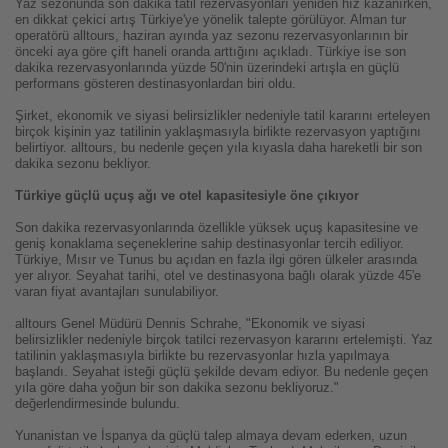
Yaz sezonunda son dakika tatil rezervasyonları yeniden hız kazanırken,
en dikkat çekici artış Türkiye'ye yönelik talepte görülüyor. Alman tur
operatörü alltours, haziran ayında yaz sezonu rezervasyonlarının bir
önceki aya göre çift haneli oranda arttığını açıkladı. Türkiye ise son
dakika rezervasyonlarında yüzde 50'nin üzerindeki artışla en güçlü
performans gösteren destinasyonlardan biri oldu.
Şirket, ekonomik ve siyasi belirsizlikler nedeniyle tatil kararını erteleyen
birçok kişinin yaz tatilinin yaklaşmasıyla birlikte rezervasyon yaptığını
belirtiyor. alltours, bu nedenle geçen yıla kıyasla daha hareketli bir son
dakika sezonu bekliyor.
Türkiye güçlü uçuş ağı ve otel kapasitesiyle öne çıkıyor
Son dakika rezervasyonlarında özellikle yüksek uçuş kapasitesine ve
geniş konaklama seçeneklerine sahip destinasyonlar tercih ediliyor.
Türkiye, Mısır ve Tunus bu açıdan en fazla ilgi gören ülkeler arasında
yer alıyor. Seyahat tarihi, otel ve destinasyona bağlı olarak yüzde 45'e
varan fiyat avantajları sunulabiliyor.
alltours Genel Müdürü Dennis Schrahe, "Ekonomik ve siyasi
belirsizlikler nedeniyle birçok tatilci rezervasyon kararını ertelemişti. Yaz
tatilinin yaklaşmasıyla birlikte bu rezervasyonlar hızla yapılmaya
başlandı. Seyahat isteği güçlü şekilde devam ediyor. Bu nedenle geçen
yıla göre daha yoğun bir son dakika sezonu bekliyoruz."
değerlendirmesinde bulundu.
Yunanistan ve İspanya da güçlü talep almaya devam ederken, uzun