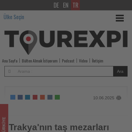
DE
EN
TR
Trakya'nın
Ülke Seçin
taş
mezarları
yeni
turizm
Ana Sayfa
Bülten Almak İstiyorum
Podcast
Video
İletişim
rotası
Ara
oluşturacak
-
10.06.2025
Tourexpi,
sizler
TÜRKIYE
için
Trakya'nın taş mezarları
Trakya'nın taş mezarları yeni turizm rotası oluşturacak