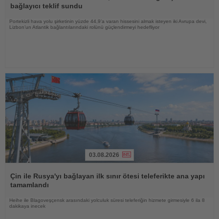
bağlayıcı teklif sundu
Portekizli hava yolu şirketinin yüzde 44,9’a varan hissesini almak isteyen iki Avrupa devi,
Lizbon’un Atlantik bağlantılarındaki rolünü güçlendirmeyi hedefliyor
03.08.2026
Haberi
Oku
Çin ile Rusya'yı bağlayan ilk sınır ötesi teleferikte ana yapı
tamamlandı
Heihe ile Blagoveşçensk arasındaki yolculuk süresi teleferiğin hizmete girmesiyle 6 ila 8
dakikaya inecek