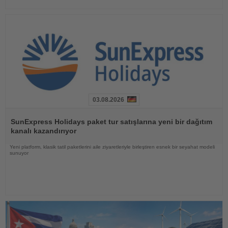
03.08.2026
Haberi
Oku
SunExpress Holidays paket tur satışlarına yeni bir dağıtım
kanalı kazandırıyor
Yeni platform, klasik tatil paketlerini aile ziyaretleriyle birleştiren esnek bir seyahat modeli
sunuyor