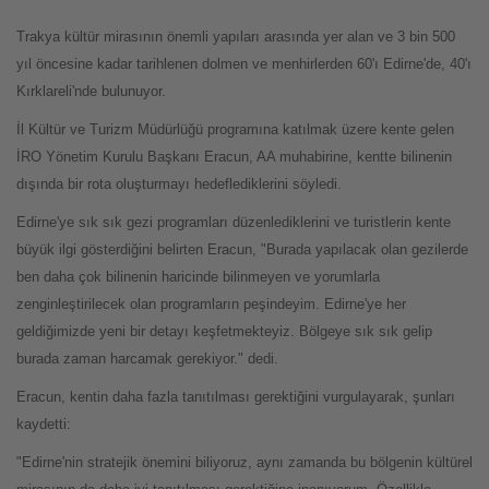
Trakya kültür mirasının önemli yapıları arasında yer alan ve 3 bin 500
yıl öncesine kadar tarihlenen dolmen ve menhirlerden 60'ı Edirne'de, 40'ı
Kırklareli'nde bulunuyor.
İl Kültür ve Turizm Müdürlüğü programına katılmak üzere kente gelen
İRO Yönetim Kurulu Başkanı Eracun, AA muhabirine, kentte bilinenin
dışında bir rota oluşturmayı hedeflediklerini söyledi.
Edirne'ye sık sık gezi programları düzenlediklerini ve turistlerin kente
büyük ilgi gösterdiğini belirten Eracun, "Burada yapılacak olan gezilerde
ben daha çok bilinenin haricinde bilinmeyen ve yorumlarla
zenginleştirilecek olan programların peşindeyim. Edirne'ye her
geldiğimizde yeni bir detayı keşfetmekteyiz. Bölgeye sık sık gelip
burada zaman harcamak gerekiyor." dedi.
Eracun, kentin daha fazla tanıtılması gerektiğini vurgulayarak, şunları
kaydetti:
"Edirne'nin stratejik önemini biliyoruz, aynı zamanda bu bölgenin kültürel