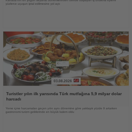
Kanada'nın en yoğun seyahat dönemlerinden birinde başlayan iş bırakma eylemi
yüzlerce uçuşun iptal edilmesine yol açtı
03.08.2026
Haberi
Oku
Turistler yılın ilk yarısında Türk mutfağına 5,9 milyar dolar
harcadı
Yeme içme harcamaları geçen yılın aynı dönemine göre yaklaşık yüzde 9 artarken
gastronomi turizm gelirlerinde en büyük kalem oldu