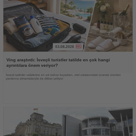
03.08.2026
Haberi
Oku
Ving araştırdı: İsveçli turistler tatilde en çok hangi
ayrıntılara önem veriyor?
İsveçli tatilciler valizlerine en sık kahve koyarken, otel odalarındaki ücretsiz ürünleri
yanlarına almamalarıyla da dikkat çekiyor