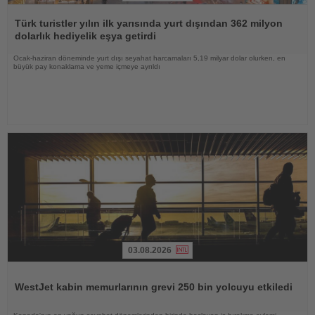
Haberi
Oku
Türk turistler yılın ilk yarısında yurt dışından 362 milyon
dolarlık hediyelik eşya getirdi
Ocak-haziran döneminde yurt dışı seyahat harcamaları 5,19 milyar dolar olurken, en
büyük pay konaklama ve yeme içmeye ayrıldı
03.08.2026
Haberi
Oku
WestJet kabin memurlarının grevi 250 bin yolcuyu etkiledi